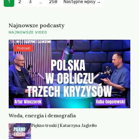
1
2
3
…
258
Następne wpisy →
Najnowsze podcasty
NAJNOWSZE VIDEO
Podcast
Woda, energia i demografia
Piękno troski | Katarzyna Jagiełło