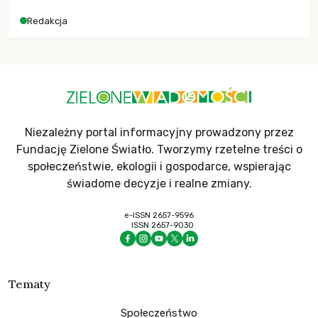
dla krajów najbardziej potrzebujących, a globalnie
Redakcja
odnotowano największe tąpnięcie ODA w historii. Jakie będą
konsekwencje tych decyzji dla świata dotkniętego
kryzysami i ubóstwem?
Niezależny portal informacyjny prowadzony przez
Fundację Zielone Światło. Tworzymy rzetelne treści o
społeczeństwie, ekologii i gospodarce, wspierając
świadome decyzje i realne zmiany.
e-ISSN 2657-9596
ISSN 2657-9030
Tematy
Społeczeństwo