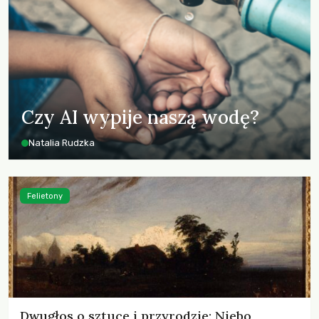
Czy AI wypije naszą wodę?
Natalia Rudzka
Felietony
Dwugłos o sztuce i przyrodzie: Niebo