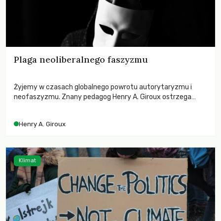
Plaga neoliberalnego faszyzmu
Żyjemy w czasach globalnego powrotu autorytaryzmu i
neofaszyzmu. Znany pedagog Henry A. Giroux ostrzega
przed korporacyjną tyranią niszczącą społeczeństwo. Czy
współczesne uniwersytety obronią swoją niezależność i
Henry A. Giroux
wychowają świadomych obywateli?
Klimat