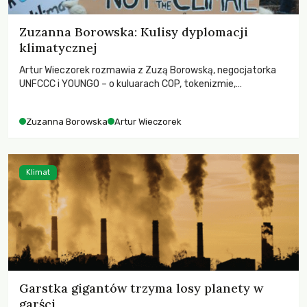
Zuzanna Borowska: Kulisy dyplomacji
klimatycznej
Artur Wieczorek rozmawia z Zuzą Borowską, negocjatorka
UNFCCC i YOUNGO – o kuluarach COP, tokenizmie,
różnorodności i nadziei pokładanej w ruchach klimatycznych
Zuzanna Borowska
Artur Wieczorek
Klimat
Garstka gigantów trzyma losy planety w
garści