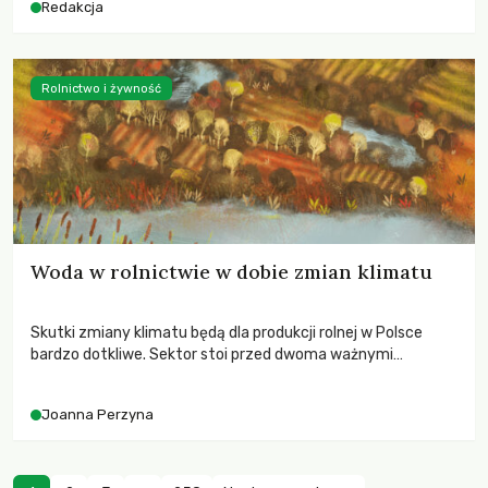
Redakcja
Rolnictwo i żywność
Woda w rolnictwie w dobie zmian klimatu
Skutki zmiany klimatu będą dla produkcji rolnej w Polsce
bardzo dotkliwe. Sektor stoi przed dwoma ważnymi
wyzwaniami – potrzebą redukcji emisji gazów cieplarnianych
oraz koniecznością prowadzenia działań adaptacyjnych do
Joanna Perzyna
zachodzących zmian klimatycznych. Wymagać to będzie
przedefiniowania podejścia do produkcji rolnej opartego
niemal wyłącznie o kryterium zysku ekonomicznego.