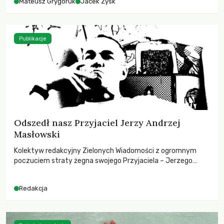
Mateusz Grygoruk
Jacek Zyśk
Publikacje
Odszedł nasz Przyjaciel Jerzy Andrzej
Masłowski
Kolektyw redakcyjny Zielonych Wiadomości z ogromnym
poczuciem straty żegna swojego Przyjaciela – Jerzego
Andrzeja Masłowskiego, kochanego Opiekuna, Mecenasa i
Mentora.
Redakcja