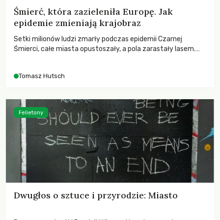
Śmierć, która zazieleniła Europę. Jak
epidemie zmieniają krajobraz
Setki milionów ludzi zmarły podczas epidemii Czarnej
Śmierci, całe miasta opustoszały, a pola zarastały lasem.
Gdy pierwsze liście nowych dębów rozwijały się na włoskich
wzgórzach, Europa dopiero podnosiła się po jednej z
Tomasz Hutsch
największych katastrof w swoich dziejach.
Felietony
Dwugłos o sztuce i przyrodzie: Miasto