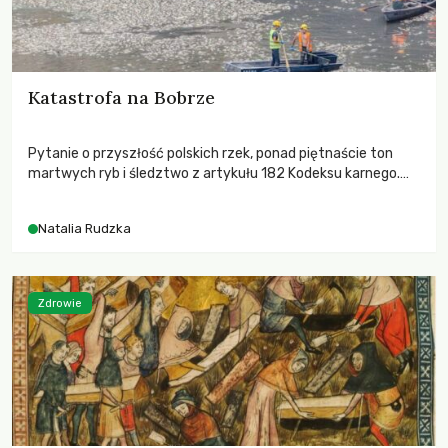
Katastrofa na Bobrze
Pytanie o przyszłość polskich rzek, ponad piętnaście ton
martwych ryb i śledztwo z artykułu 182 Kodeksu karnego.
Katastrofa na Bobrze obnażyła słabość systemu, który
pozwolił, by prace modernizacyjne uruchomiły lawinę
Natalia Rudzka
zdarzeń prowadzących do biologicznej śmierci rzeki.
Zdrowie