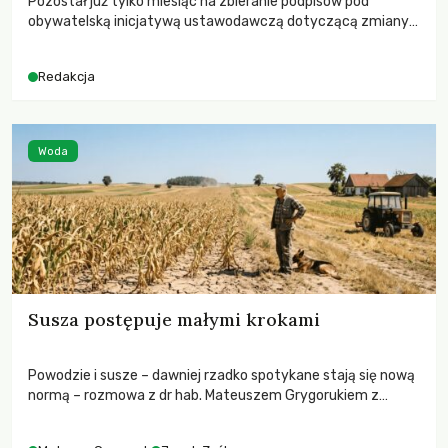
Pozostał już tylko miesiąc na zbieranie podpisów pod
obywatelską inicjatywą ustawodawczą dotyczącą zmiany
Prawa łowieckiego. Fundacja Niech Żyją! apeluje o pełną
mobilizację, ponieważ projekt zawiera historyczne i
Redakcja
niezwykle korzystne rozwiązania dla przyrody i zwierząt,
radykalnie zmieniając dotychczasowy paradygmat
funkcjonowania łowiectwa w Polsce.
Woda
Susza postępuje małymi krokami
Powodzie i susze – dawniej rzadko spotykane stają się nową
normą – rozmowa z dr hab. Mateuszem Grygorukiem z
Centrum Badań Klimatu SGGW.