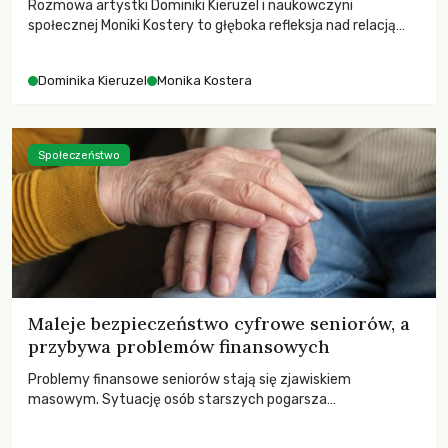
Rozmowa artystki Dominiki Kieruzel i naukowczyni
społecznej Moniki Kostery to głęboka refleksja nad relacją
sztuki, przyrody oraz człowieka w przestrzeni
współczesnego miasta.
Dominika Kieruzel
Monika Kostera
Społeczeństwo
Maleje bezpieczeństwo cyfrowe seniorów, a
przybywa problemów finansowych
Problemy finansowe seniorów stają się zjawiskiem
masowym. Sytuację osób starszych pogarsza
bezwzględność cyberprzestępców.