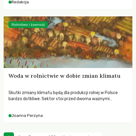
Redakcja
Rolnictwo i żywność
Woda w rolnictwie w dobie zmian klimatu
Skutki zmiany klimatu będą dla produkcji rolnej w Polsce
bardzo dotkliwe. Sektor stoi przed dwoma ważnymi
wyzwaniami – potrzebą redukcji emisji gazów cieplarnianych
oraz koniecznością prowadzenia działań adaptacyjnych do
Joanna Perzyna
zachodzących zmian klimatycznych. Wymagać to będzie
przedefiniowania podejścia do produkcji rolnej opartego
niemal wyłącznie o kryterium zysku ekonomicznego.