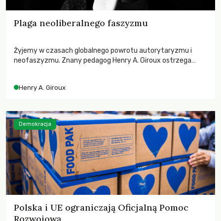
Plaga neoliberalnego faszyzmu
Żyjemy w czasach globalnego powrotu autorytaryzmu i
neofaszyzmu. Znany pedagog Henry A. Giroux ostrzega
przed korporacyjną tyranią niszczącą społeczeństwo. Czy
współczesne uniwersytety obronią swoją niezależność i
Henry A. Giroux
wychowają świadomych obywateli?
Demokracja
Polska i UE ograniczają Oficjalną Pomoc
Rozwojową