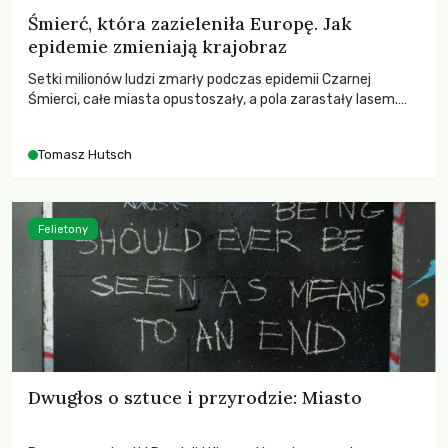
Śmierć, która zazieleniła Europę. Jak
epidemie zmieniają krajobraz
Setki milionów ludzi zmarły podczas epidemii Czarnej
Śmierci, całe miasta opustoszały, a pola zarastały lasem.
Gdy pierwsze liście nowych dębów rozwijały się na włoskich
wzgórzach, Europa dopiero podnosiła się po jednej z
Tomasz Hutsch
największych katastrof w swoich dziejach.
Felietony
Dwugłos o sztuce i przyrodzie: Miasto