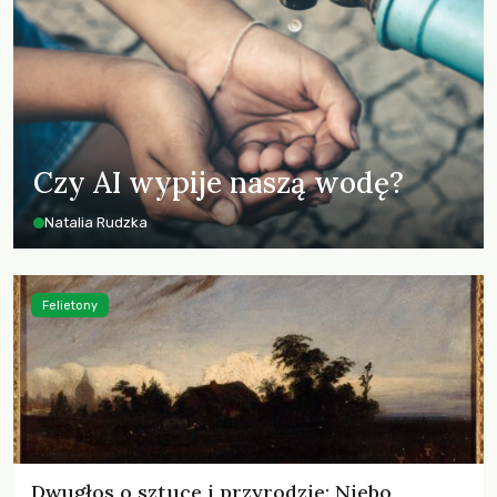
Czy AI wypije naszą wodę?
Natalia Rudzka
Felietony
Dwugłos o sztuce i przyrodzie: Niebo