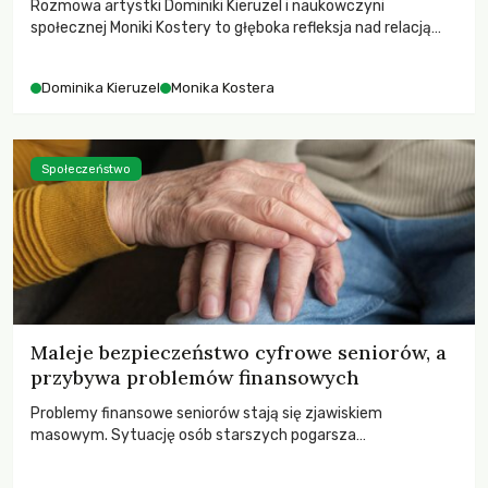
Rozmowa artystki Dominiki Kieruzel i naukowczyni
społecznej Moniki Kostery to głęboka refleksja nad relacją
sztuki, przyrody oraz człowieka w przestrzeni
współczesnego miasta.
Dominika Kieruzel
Monika Kostera
Społeczeństwo
Maleje bezpieczeństwo cyfrowe seniorów, a
przybywa problemów finansowych
Problemy finansowe seniorów stają się zjawiskiem
masowym. Sytuację osób starszych pogarsza
bezwzględność cyberprzestępców.