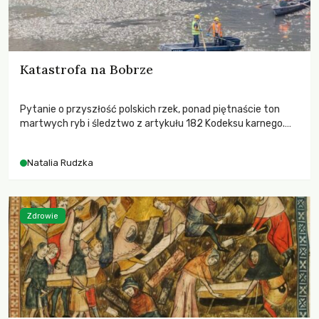
Katastrofa na Bobrze
Pytanie o przyszłość polskich rzek, ponad piętnaście ton
martwych ryb i śledztwo z artykułu 182 Kodeksu karnego.
Katastrofa na Bobrze obnażyła słabość systemu, który
pozwolił, by prace modernizacyjne uruchomiły lawinę
Natalia Rudzka
zdarzeń prowadzących do biologicznej śmierci rzeki.
Zdrowie