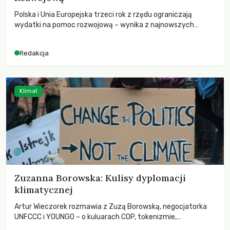
Polska i Unia Europejska trzeci rok z rzędu ograniczają
wydatki na pomoc rozwojową – wynika z najnowszych
danych OECD za 2025 rok. Spadki obejmują także wsparcie
dla krajów najbardziej potrzebujących, a globalnie
Redakcja
odnotowano największe tąpnięcie ODA w historii. Jakie będą
konsekwencje tych decyzji dla świata dotkniętego
kryzysami i ubóstwem?
Klimat
Zuzanna Borowska: Kulisy dyplomacji
klimatycznej
Artur Wieczorek rozmawia z Zuzą Borowską, negocjatorka
UNFCCC i YOUNGO – o kuluarach COP, tokenizmie,
różnorodności i nadziei pokładanej w ruchach klimatycznych