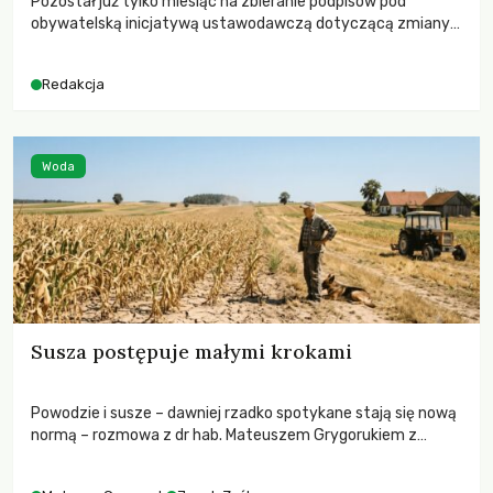
Pozostał już tylko miesiąc na zbieranie podpisów pod
obywatelską inicjatywą ustawodawczą dotyczącą zmiany
Prawa łowieckiego. Fundacja Niech Żyją! apeluje o pełną
mobilizację, ponieważ projekt zawiera historyczne i
Redakcja
niezwykle korzystne rozwiązania dla przyrody i zwierząt,
radykalnie zmieniając dotychczasowy paradygmat
funkcjonowania łowiectwa w Polsce.
Woda
Susza postępuje małymi krokami
Powodzie i susze – dawniej rzadko spotykane stają się nową
normą – rozmowa z dr hab. Mateuszem Grygorukiem z
Centrum Badań Klimatu SGGW.