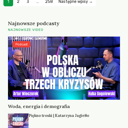
1
2
3
…
258
Następne wpisy →
Najnowsze podcasty
NAJNOWSZE VIDEO
Podcast
Woda, energia i demografia
Piękno troski | Katarzyna Jagiełło