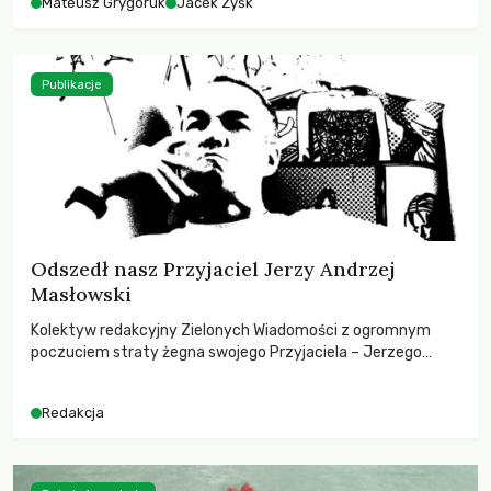
Mateusz Grygoruk
Jacek Zyśk
Publikacje
Odszedł nasz Przyjaciel Jerzy Andrzej
Masłowski
Kolektyw redakcyjny Zielonych Wiadomości z ogromnym
poczuciem straty żegna swojego Przyjaciela – Jerzego
Andrzeja Masłowskiego, kochanego Opiekuna, Mecenasa i
Mentora.
Redakcja