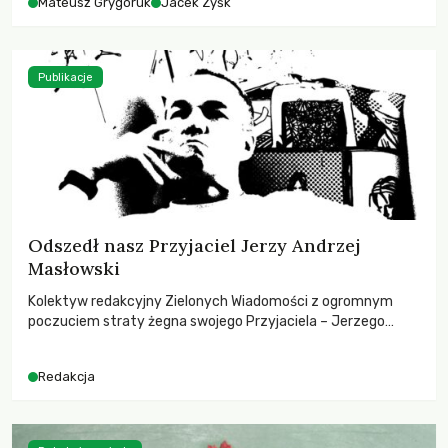
Mateusz Grygoruk
Jacek Zyśk
Publikacje
Odszedł nasz Przyjaciel Jerzy Andrzej
Masłowski
Kolektyw redakcyjny Zielonych Wiadomości z ogromnym
poczuciem straty żegna swojego Przyjaciela – Jerzego
Andrzeja Masłowskiego, kochanego Opiekuna, Mecenasa i
Mentora.
Redakcja