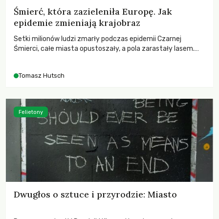
Śmierć, która zazieleniła Europę. Jak
epidemie zmieniają krajobraz
Setki milionów ludzi zmarły podczas epidemii Czarnej
Śmierci, całe miasta opustoszały, a pola zarastały lasem.
Gdy pierwsze liście nowych dębów rozwijały się na włoskich
wzgórzach, Europa dopiero podnosiła się po jednej z
Tomasz Hutsch
największych katastrof w swoich dziejach.
Felietony
Dwugłos o sztuce i przyrodzie: Miasto