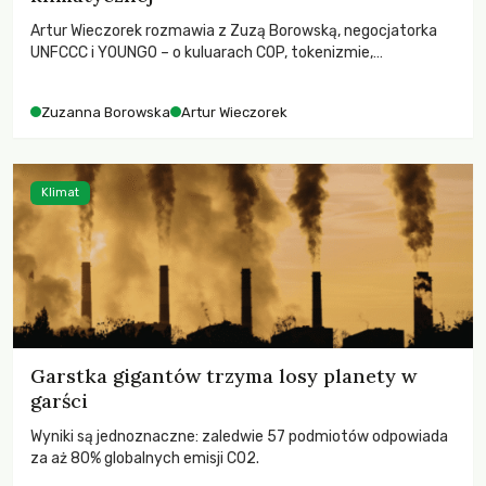
Artur Wieczorek rozmawia z Zuzą Borowską, negocjatorka
UNFCCC i YOUNGO – o kuluarach COP, tokenizmie,
różnorodności i nadziei pokładanej w ruchach klimatycznych
Zuzanna Borowska
Artur Wieczorek
Klimat
Garstka gigantów trzyma losy planety w
garści
Wyniki są jednoznaczne: zaledwie 57 podmiotów odpowiada
za aż 80% globalnych emisji CO2.