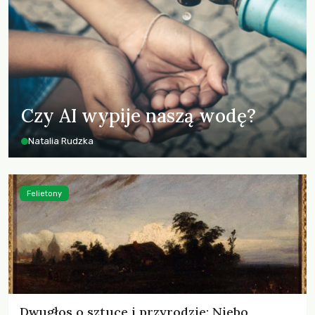
Czy AI wypije naszą wodę?
Natalia Rudzka
Felietony
Dwugłos o sztuce i przyrodzie: Niebo