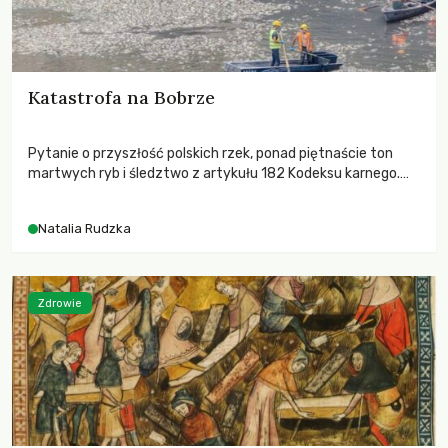
Katastrofa na Bobrze
Pytanie o przyszłość polskich rzek, ponad piętnaście ton
martwych ryb i śledztwo z artykułu 182 Kodeksu karnego.
Katastrofa na Bobrze obnażyła słabość systemu, który
pozwolił, by prace modernizacyjne uruchomiły lawinę
Natalia Rudzka
zdarzeń prowadzących do biologicznej śmierci rzeki.
Zdrowie