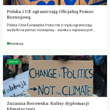
Polska i UE ograniczają Oficjalną Pomoc
Rozwojową
Polska i Unia Europejska trzeci rok z rzędu ograniczają
wydatki na pomoc rozwojową – wynika z najnowszych
danych OECD za 2025 rok. Spadki obejmują także wsparcie
dla krajów najbardziej potrzebujących, a globalnie
Redakcja
odnotowano największe tąpnięcie ODA w historii. Jakie będą
konsekwencje tych decyzji dla świata dotkniętego
kryzysami i ubóstwem?
Klimat
Zuzanna Borowska: Kulisy dyplomacji
klimatycznej