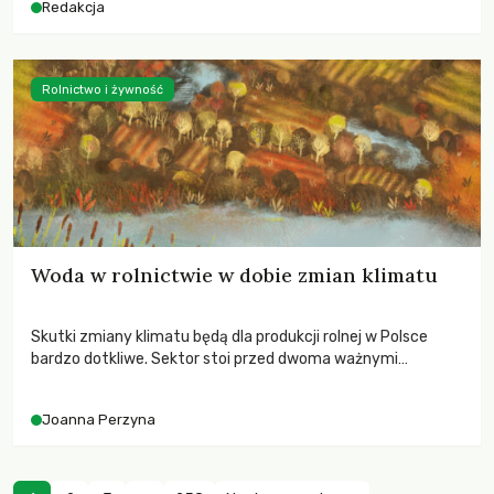
Redakcja
Rolnictwo i żywność
Woda w rolnictwie w dobie zmian klimatu
Skutki zmiany klimatu będą dla produkcji rolnej w Polsce
bardzo dotkliwe. Sektor stoi przed dwoma ważnymi
wyzwaniami – potrzebą redukcji emisji gazów cieplarnianych
oraz koniecznością prowadzenia działań adaptacyjnych do
Joanna Perzyna
zachodzących zmian klimatycznych. Wymagać to będzie
przedefiniowania podejścia do produkcji rolnej opartego
niemal wyłącznie o kryterium zysku ekonomicznego.