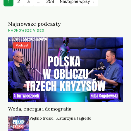
1
2
3
…
258
Następne wpisy →
Najnowsze podcasty
NAJNOWSZE VIDEO
Podcast
Woda, energia i demografia
Piękno troski | Katarzyna Jagiełło