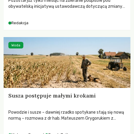
Pozostał już tylko miesiąc na zbieranie podpisów pod
obywatelską inicjatywą ustawodawczą dotyczącą zmiany
Prawa łowieckiego. Fundacja Niech Żyją! apeluje o pełną
mobilizację, ponieważ projekt zawiera historyczne i
Redakcja
niezwykle korzystne rozwiązania dla przyrody i zwierząt,
radykalnie zmieniając dotychczasowy paradygmat
funkcjonowania łowiectwa w Polsce.
Woda
Susza postępuje małymi krokami
Powodzie i susze – dawniej rzadko spotykane stają się nową
normą – rozmowa z dr hab. Mateuszem Grygorukiem z
Centrum Badań Klimatu SGGW.