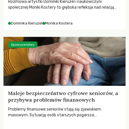
Rozmowa artystki Dominiki Kieruzel i naukowczyni
społecznej Moniki Kostery to głęboka refleksja nad relacją
sztuki, przyrody oraz człowieka w przestrzeni
współczesnego miasta.
Dominika Kieruzel
Monika Kostera
Społeczeństwo
Maleje bezpieczeństwo cyfrowe seniorów, a
przybywa problemów finansowych
Problemy finansowe seniorów stają się zjawiskiem
masowym. Sytuację osób starszych pogarsza
bezwzględność cyberprzestępców.