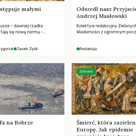
stępuje małymi
Odszedł nasz Przyjaci
Andrzej Masłowski
susze – dawniej rzadko
Kolektyw redakcyjny Zielonyc
tają się nową normą –
Wiadomości z ogromnym poc
dr hab. Mateuszem
straty żegna swojego Przyjaci
m z Centrum Badań Klimatu
Jerzego Andrzeja Masłowskieg
rygoruk
Jacek Zyśk
Redakcja
kochanego Opiekuna, Mecenasa
Zdrowie
fa na Bobrze
Śmierć, która zazielen
Europę. Jak epidemie