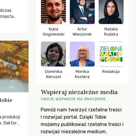
odczas
 miasta
 lasem. Gdy
rozwijały
Kuba
Artur
Natalia
Gogolewski
Wieczorek
Rudzka
ropa dopiero
iększych
Dominika
Monika
Redakcja
Kieruzel
Kostera
Wspieraj niezależne media
dobie
TWOJE WSPARCIE MA ZNACZENIE
Pomóż nam tworzyć rzetelne treści
i rozwijać portal. Dzięki Tobie
a produkcji
e. Sektor
możemy publikować rzetelne treści i
yzwaniami –
rozwijać niezależne medium.
w