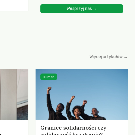
ścią
Wesprzyj nas →
yjnych do
cznych.
iowania
opartego
 zysku
Więcej artykułów →
Klimat
Granice solidarności czy
,
solidarność bez granic?