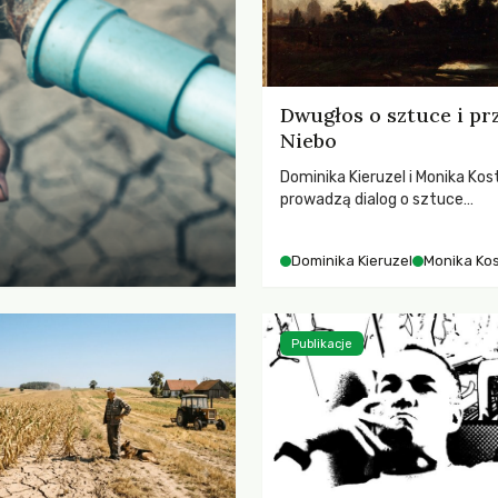
Dwugłos o sztuce i pr
Niebo
Dominika Kieruzel i Monika Kos
prowadzą dialog o sztuce
przedstawiającej niebo i kosm
jej rezonansowy wpływ na lud
Dominika Kieruzel
Monika Ko
wrażliwość, odczuwanie przes
relację z naturą.
Publikacje