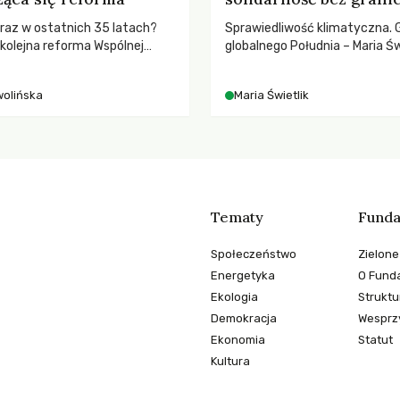
ż raz w ostatnich 35 latach?
Sprawiedliwość klimatyczna. 
 kolejna reforma Wspólnej
globalnego Południa – Maria Św
nej (WPR) mająca chronić
rozmowach o prawach pracow
odpowiadać na potrzeby
czasach globalnych podziałów
wolińska
Maria Świetlik
Tematy
Funda
Społeczeństwo
Zielone
Energetyka
O Funda
Ekologia
Struktu
Demokracja
Wesprzy
Ekonomia
Statut
Kultura