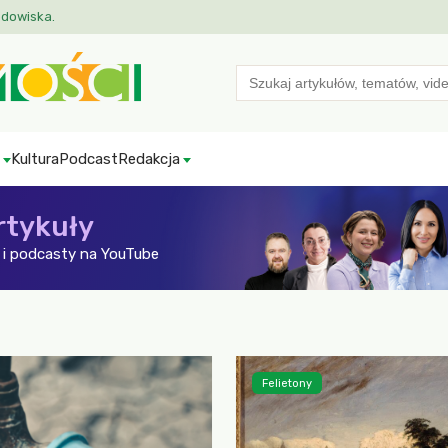
odowiska.
Search
for:
Kultura
Podcast
Redakcja
rtykuły
i podcasty na YouTube
Felietony