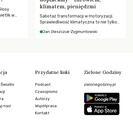
klimatem, pieniędzmi
Głosy
ietlik w
Sabotaż transformacji w motoryzacji.
niczych w
Sprawiedliwość klimatyczna to nie tylko
.
kwestia tego, kto emituje, a raczej – kto
Jan Oleszczuk-Zygmuntowski
ponosi konsekwencje globalnego
ocieplenia.
cja
Przydatne linki
Zielone Godziny
 Światło
Podcast
zielonegodziny.pl
cji
Czasopismo
ra
Autorzy
j nas!
Współpraca
Kontakt