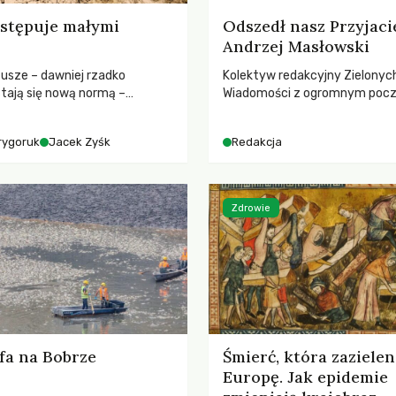
stępuje małymi
Odszedł nasz Przyjaci
Andrzej Masłowski
susze – dawniej rzadko
Kolektyw redakcyjny Zielonyc
tają się nową normą –
Wiadomości z ogromnym poc
dr hab. Mateuszem
straty żegna swojego Przyjaci
m z Centrum Badań Klimatu
Jerzego Andrzeja Masłowskieg
rygoruk
Jacek Zyśk
Redakcja
kochanego Opiekuna, Mecenasa
Zdrowie
fa na Bobrze
Śmierć, która zazielen
Europę. Jak epidemie