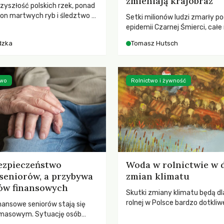
zmieniają krajobraz
rzyszłość polskich rzek, ponad
ton martwych ryb i śledztwo z
Setki milionów ludzi zmarły p
2 Kodeksu karnego. Katastrofa
epidemii Czarnej Śmierci, całe
bnażyła słabość systemu,
opustoszały, a pola zarastały
dzka
Tomasz Hutsch
lił, by prace modernizacyjne
pierwsze liście nowych dębów 
 lawinę zdarzeń prowadzących
się na włoskich wzgórzach, Eu
nej śmierci rzeki.
podnosiła się po jednej z najw
katastrof w swoich dziejach.
two
Rolnictwo i żywność
ezpieczeństwo
Woda w rolnictwie w 
seniorów, a przybywa
zmian klimatu
ów finansowych
Skutki zmiany klimatu będą dl
rolnej w Polsce bardzo dotkliw
nansowe seniorów stają się
stoi przed dwoma ważnymi w
 masowym. Sytuację osób
potrzebą redukcji emisji gazó