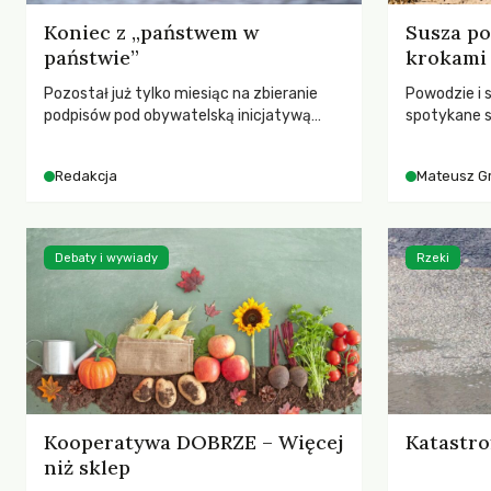
Koniec z „państwem w
Susza po
państwie”
krokami
Pozostał już tylko miesiąc na zbieranie
Powodzie i 
podpisów pod obywatelską inicjatywą
spotykane s
ustawodawczą dotyczącą zmiany Prawa
rozmowa z 
łowieckiego. Fundacja Niech Żyją! apeluje o
Grygorukie
Redakcja
Mateusz G
pełną mobilizację, ponieważ projekt
SGGW.
zawiera historyczne i niezwykle korzystne
rozwiązania dla przyrody i zwierząt,
radykalnie zmieniając dotychczasowy
Debaty i wywiady
Rzeki
paradygmat funkcjonowania łowiectwa w
Polsce.
Kooperatywa DOBRZE – Więcej
Katastro
niż sklep