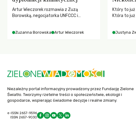
Artur Wieczorek rozmawia z Zuzą
Który to ju
Borowską, negocjatorka UNFCCC i
Która to już
YOUNGO – o kuluarach COP, tokenizmie,
Polityki Rol
różnorodności i nadziei pokładanej w
rolników i 
Zuzanna Borowska
Artur Wieczorek
Justyna Z
ruchach klimatycznych
społeczne?
Niezależny portal informacyjny prowadzony przez Fundację Zielone
Światło. Tworzymy rzetelne treści o społeczeństwie, ekologii i
gospodarce, wspierając świadome decyzje i realne zmiany.
e-ISSN 2657-9596
ISSN 2657-9030