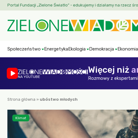
Portal Fundacji „Zielone Światło” - edukujemy i działamy na rzecz śr
Społeczeństwo
Energetyka
Ekologia
Demokracja
Ekonomia
Więcej niż
a
NA YOUTUBE
Rozmowy z ekspertami 
Strona główna
»
ubóstwo młodych
Klimat