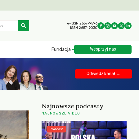
Search Button
e-ISSN 2657-9596
ISSN 2657-9030
Fundacja
Wesprzyj nas
Odwiedź kanał →
Najnowsze podcasty
NAJNOWSZE VIDEO
Podcast