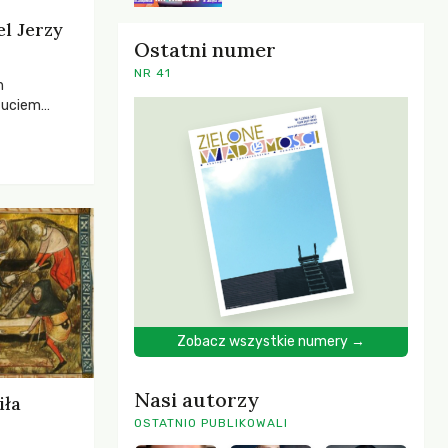
el Jerzy
Ostatni numer
NR 41
h
zuciem
ela –
o,
 i Mentora.
Zobacz wszystkie numery →
Nasi autorzy
iła
OSTATNIO PUBLIKOWALI