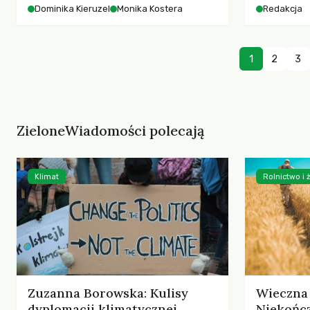
starszych 
Dominika Kieruzel
Monika Kostera
Redakcja
współczesnego miasta.
cyberprzes
1
2
3
ZieloneWiadomości polecają
Klimat
Rolnictwo i
Zuzanna Borowska: Kulisy
Wieczna 
dyplomacji klimatycznej
Niekończ