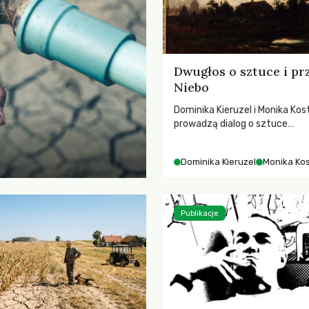
Dwugłos o sztuce i pr
Niebo
Dominika Kieruzel i Monika Kos
prowadzą dialog o sztuce
przedstawiającej niebo i kosm
jej rezonansowy wpływ na lud
Dominika Kieruzel
Monika Ko
wrażliwość, odczuwanie przes
relację z naturą.
Publikacje