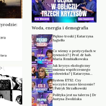
zyrodzie:
Woda, energia i demografia
Piękno troski | Katarzyna
tera
Jagiełło
os, ukazując
Co wiemy o pestycydach w
zką
żywności? | Prof. dr hab.
stera
trzeni oraz
Maria Rembiałkowska
Jak kryzys ekologiczny
zmienia współczesnego
człowieka? | Katarzyna
Kurska-Wilk
System ETS2. Czy
wyczyści nasze kieszenie?
| Patryk Strzałkowski
Polityka jest na talerzu | Dr
Justyna Zwolińska