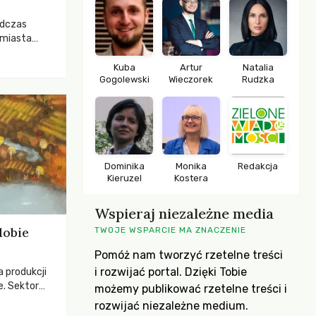
odczas
 miasta
 lasem. Gdy
rozwijały
Kuba
Artur
Natalia
Gogolewski
Wieczorek
Rudzka
ropa dopiero
iększych
Dominika
Monika
Redakcja
Kieruzel
Kostera
Wspieraj niezależne media
dobie
TWOJE WSPARCIE MA ZNACZENIE
Pomóż nam tworzyć rzetelne treści
i rozwijać portal. Dzięki Tobie
a produkcji
e. Sektor
możemy publikować rzetelne treści i
yzwaniami –
rozwijać niezależne medium.
w