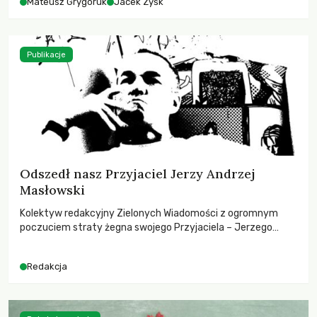
Mateusz Grygoruk
Jacek Zyśk
Publikacje
Odszedł nasz Przyjaciel Jerzy Andrzej
Masłowski
Kolektyw redakcyjny Zielonych Wiadomości z ogromnym
poczuciem straty żegna swojego Przyjaciela – Jerzego
Andrzeja Masłowskiego, kochanego Opiekuna, Mecenasa i
Mentora.
Redakcja