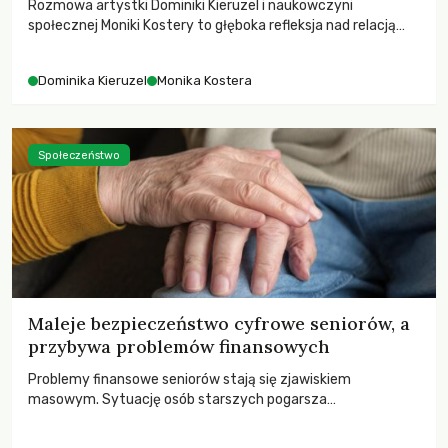
Rozmowa artystki Dominiki Kieruzel i naukowczyni
społecznej Moniki Kostery to głęboka refleksja nad relacją
sztuki, przyrody oraz człowieka w przestrzeni
współczesnego miasta.
Dominika Kieruzel
Monika Kostera
Społeczeństwo
Maleje bezpieczeństwo cyfrowe seniorów, a
przybywa problemów finansowych
Problemy finansowe seniorów stają się zjawiskiem
masowym. Sytuację osób starszych pogarsza
bezwzględność cyberprzestępców.