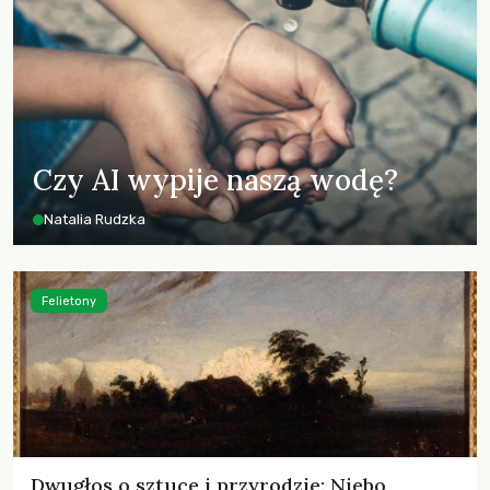
Czy AI wypije naszą wodę?
Natalia Rudzka
Felietony
Dwugłos o sztuce i przyrodzie: Niebo