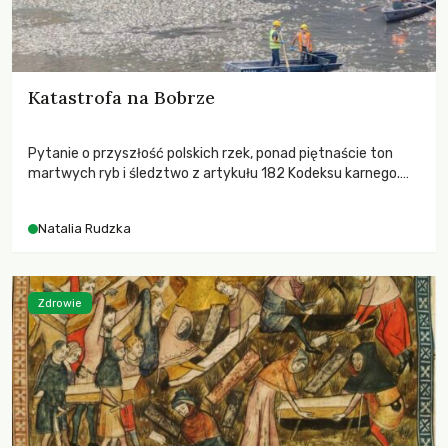
Katastrofa na Bobrze
Pytanie o przyszłość polskich rzek, ponad piętnaście ton
martwych ryb i śledztwo z artykułu 182 Kodeksu karnego.
Katastrofa na Bobrze obnażyła słabość systemu, który
pozwolił, by prace modernizacyjne uruchomiły lawinę
Natalia Rudzka
zdarzeń prowadzących do biologicznej śmierci rzeki.
Zdrowie