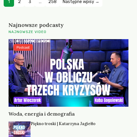
1
2
3
…
258
Następne wpisy →
Najnowsze podcasty
NAJNOWSZE VIDEO
Podcast
Woda, energia i demografia
Piękno troski | Katarzyna Jagiełło