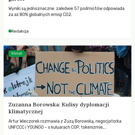
Wyniki są jednoznaczne: zaledwie 57 podmiotów odpowiada
za aż 80% globalnych emisji CO2.
Redakcja
Klimat
Zuzanna Borowska: Kulisy dyplomacji
klimatycznej
Artur Wieczorek rozmawia z Zuzą Borowską, negocjatorka
UNFCCC i YOUNGO – o kuluarach COP, tokenizmie,
różnorodności i nadziei pokładanej w ruchach klimatycznych