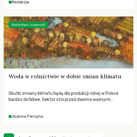
Redakcja
Rolnictwo i żywność
Woda w rolnictwie w dobie zmian klimatu
Skutki zmiany klimatu będą dla produkcji rolnej w Polsce
bardzo dotkliwe. Sektor stoi przed dwoma ważnymi
wyzwaniami – potrzebą redukcji emisji gazów cieplarnianych
oraz koniecznością prowadzenia działań adaptacyjnych do
Joanna Perzyna
zachodzących zmian klimatycznych. Wymagać to będzie
przedefiniowania podejścia do produkcji rolnej opartego
niemal wyłącznie o kryterium zysku ekonomicznego.