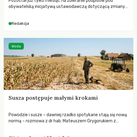
Pozostał już tylko miesiąc na zbieranie podpisów pod
obywatelską inicjatywą ustawodawczą dotyczącą zmiany
Prawa łowieckiego. Fundacja Niech Żyją! apeluje o pełną
mobilizację, ponieważ projekt zawiera historyczne i
Redakcja
niezwykle korzystne rozwiązania dla przyrody i zwierząt,
radykalnie zmieniając dotychczasowy paradygmat
funkcjonowania łowiectwa w Polsce.
Woda
Susza postępuje małymi krokami
Powodzie i susze – dawniej rzadko spotykane stają się nową
normą – rozmowa z dr hab. Mateuszem Grygorukiem z
Centrum Badań Klimatu SGGW.