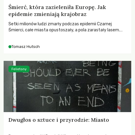
Śmierć, która zazieleniła Europę. Jak
epidemie zmieniają krajobraz
Setki milionów ludzi zmarły podczas epidemii Czarnej
Śmierci, całe miasta opustoszały, a pola zarastały lasem.
Gdy pierwsze liście nowych dębów rozwijały się na włoskich
wzgórzach, Europa dopiero podnosiła się po jednej z
Tomasz Hutsch
największych katastrof w swoich dziejach.
Felietony
Dwugłos o sztuce i przyrodzie: Miasto