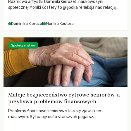
Rozmowa artystki Dominiki Kieruzel i naukowczyni
społecznej Moniki Kostery to głęboka refleksja nad relacją
sztuki, przyrody oraz człowieka w przestrzeni
współczesnego miasta.
Dominika Kieruzel
Monika Kostera
Społeczeństwo
Maleje bezpieczeństwo cyfrowe seniorów, a
przybywa problemów finansowych
Problemy finansowe seniorów stają się zjawiskiem
masowym. Sytuację osób starszych pogarsza
bezwzględność cyberprzestępców.