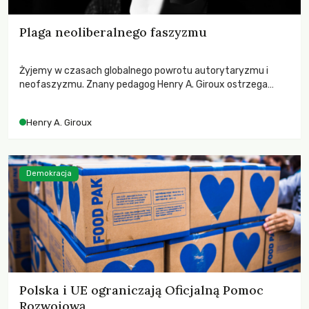
Plaga neoliberalnego faszyzmu
Żyjemy w czasach globalnego powrotu autorytaryzmu i
neofaszyzmu. Znany pedagog Henry A. Giroux ostrzega
przed korporacyjną tyranią niszczącą społeczeństwo. Czy
współczesne uniwersytety obronią swoją niezależność i
Henry A. Giroux
wychowają świadomych obywateli?
Demokracja
Polska i UE ograniczają Oficjalną Pomoc
Rozwojową