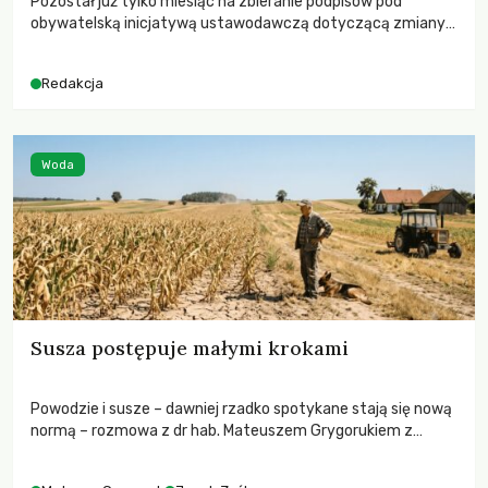
Pozostał już tylko miesiąc na zbieranie podpisów pod
obywatelską inicjatywą ustawodawczą dotyczącą zmiany
Prawa łowieckiego. Fundacja Niech Żyją! apeluje o pełną
mobilizację, ponieważ projekt zawiera historyczne i
Redakcja
niezwykle korzystne rozwiązania dla przyrody i zwierząt,
radykalnie zmieniając dotychczasowy paradygmat
funkcjonowania łowiectwa w Polsce.
Woda
Susza postępuje małymi krokami
Powodzie i susze – dawniej rzadko spotykane stają się nową
normą – rozmowa z dr hab. Mateuszem Grygorukiem z
Centrum Badań Klimatu SGGW.