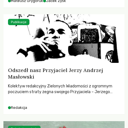
Mateusz Grygoruk
Jacek Zyśk
Publikacje
Odszedł nasz Przyjaciel Jerzy Andrzej
Masłowski
Kolektyw redakcyjny Zielonych Wiadomości z ogromnym
poczuciem straty żegna swojego Przyjaciela – Jerzego
Andrzeja Masłowskiego, kochanego Opiekuna, Mecenasa i
Mentora.
Redakcja