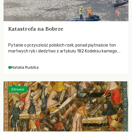
Katastrofa na Bobrze
Pytanie o przyszłość polskich rzek, ponad piętnaście ton
martwych ryb i śledztwo z artykułu 182 Kodeksu karnego.
Katastrofa na Bobrze obnażyła słabość systemu, który
pozwolił, by prace modernizacyjne uruchomiły lawinę
Natalia Rudzka
zdarzeń prowadzących do biologicznej śmierci rzeki.
Zdrowie