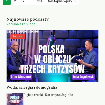
1
2
3
…
258
Następne wpisy →
Najnowsze podcasty
NAJNOWSZE VIDEO
Podcast
Woda, energia i demografia
Piękno troski | Katarzyna Jagiełło