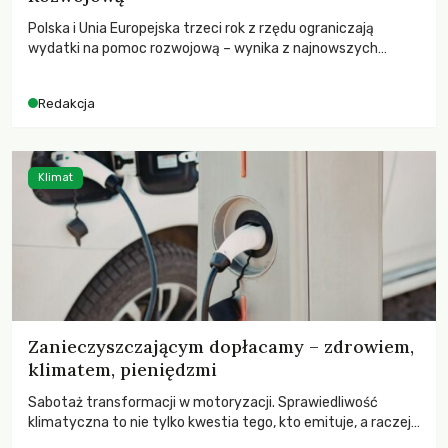
Polska i Unia Europejska trzeci rok z rzędu ograniczają
wydatki na pomoc rozwojową – wynika z najnowszych
danych OECD za 2025 rok. Spadki obejmują także wsparcie
dla krajów najbardziej potrzebujących, a globalnie
Redakcja
odnotowano największe tąpnięcie ODA w historii. Jakie będą
konsekwencje tych decyzji dla świata dotkniętego
kryzysami i ubóstwem?
Klimat
Zanieczyszczającym dopłacamy – zdrowiem,
klimatem, pieniędzmi
Sabotaż transformacji w motoryzacji. Sprawiedliwość
klimatyczna to nie tylko kwestia tego, kto emituje, a raczej
– kto ponosi konsekwencje globalnego ocieplenia.