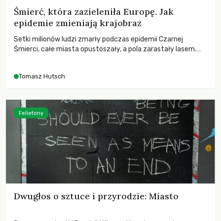
Śmierć, która zazieleniła Europę. Jak
epidemie zmieniają krajobraz
Setki milionów ludzi zmarły podczas epidemii Czarnej
Śmierci, całe miasta opustoszały, a pola zarastały lasem.
Gdy pierwsze liście nowych dębów rozwijały się na włoskich
wzgórzach, Europa dopiero podnosiła się po jednej z
Tomasz Hutsch
największych katastrof w swoich dziejach.
Felietony
Dwugłos o sztuce i przyrodzie: Miasto