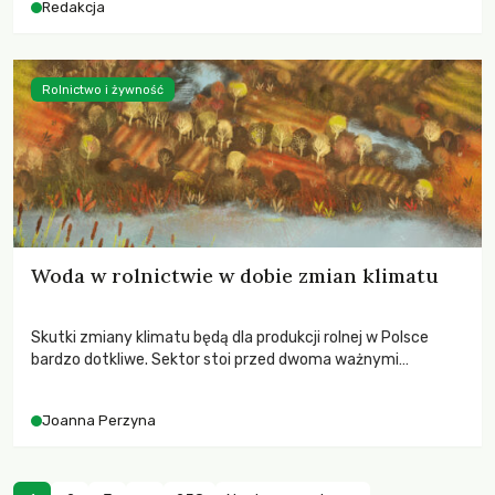
Redakcja
Rolnictwo i żywność
Woda w rolnictwie w dobie zmian klimatu
Skutki zmiany klimatu będą dla produkcji rolnej w Polsce
bardzo dotkliwe. Sektor stoi przed dwoma ważnymi
wyzwaniami – potrzebą redukcji emisji gazów cieplarnianych
oraz koniecznością prowadzenia działań adaptacyjnych do
Joanna Perzyna
zachodzących zmian klimatycznych. Wymagać to będzie
przedefiniowania podejścia do produkcji rolnej opartego
niemal wyłącznie o kryterium zysku ekonomicznego.