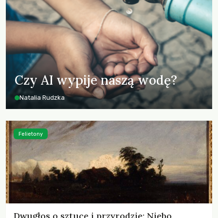
Czy AI wypije naszą wodę?
Natalia Rudzka
Felietony
Dwugłos o sztuce i przyrodzie: Niebo