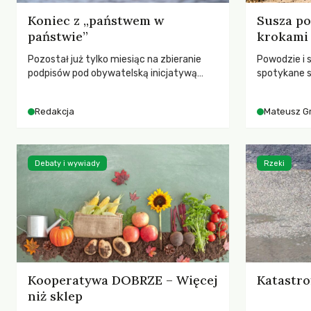
Koniec z „państwem w
Susza po
państwie”
krokami
Pozostał już tylko miesiąc na zbieranie
Powodzie i 
podpisów pod obywatelską inicjatywą
spotykane s
ustawodawczą dotyczącą zmiany Prawa
rozmowa z 
łowieckiego. Fundacja Niech Żyją! apeluje o
Grygorukie
Redakcja
Mateusz G
pełną mobilizację, ponieważ projekt
SGGW.
zawiera historyczne i niezwykle korzystne
rozwiązania dla przyrody i zwierząt,
radykalnie zmieniając dotychczasowy
Debaty i wywiady
Rzeki
paradygmat funkcjonowania łowiectwa w
Polsce.
Kooperatywa DOBRZE – Więcej
Katastro
niż sklep