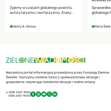
Żyjemy w czasach globalnego powrotu
Sprawiedliw
autorytaryzmu i neofaszyzmu. Znany
globalnego P
pedagog Henry A. Giroux ostrzega przed
rozmowach 
korporacyjną tyranią niszczącą
czasach glo
Henry A. Giroux
Maria Świet
społeczeństwo. Czy współczesne
uniwersytety obronią swoją niezależność i
wychowają świadomych obywateli?
Niezależny portal informacyjny prowadzony przez Fundację Zielone
Światło. Tworzymy rzetelne treści o społeczeństwie, ekologii i
gospodarce, wspierając świadome decyzje i realne zmiany.
e-ISSN 2657-9596
ISSN 2657-9030