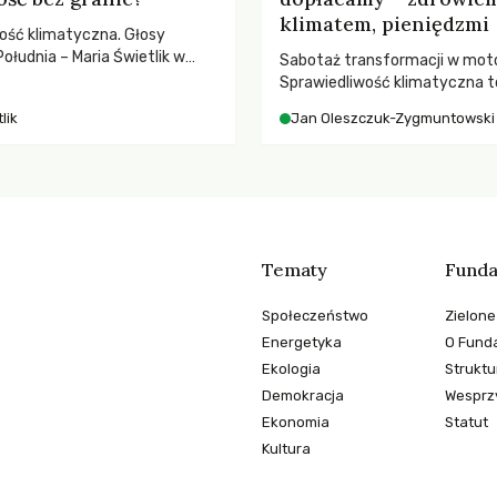
klimatem, pieniędzmi
ość klimatyczna. Głosy
ołudnia – Maria Świetlik w
Sabotaż transformacji w moto
o prawach pracowniczych w
Sprawiedliwość klimatyczna to
balnych podziałów.
kwestia tego, kto emituje, a ra
lik
Jan Oleszczuk-Zygmuntowski
ponosi konsekwencje globalne
ocieplenia.
Tematy
Funda
Społeczeństwo
Zielone
Energetyka
O Funda
Ekologia
Struktu
Demokracja
Wesprzy
Ekonomia
Statut
Kultura