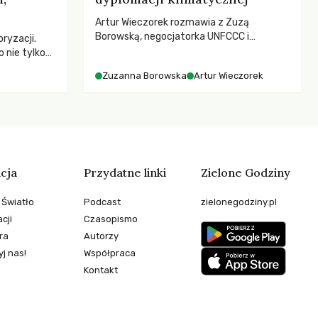
Artur Wieczorek rozmawia z Zuzą
Borowską, negocjatorka UNFCCC i
ryzacji.
YOUNGO – o kuluarach COP, tokenizmie,
 nie tylko
różnorodności i nadziei pokładanej w
czej – kto
Zuzanna Borowska
Artur Wieczorek
ruchach klimatycznych
go
cja
Przydatne linki
Zielone Godziny
 Światło
Podcast
zielonegodziny.pl
cji
Czasopismo
ra
Autorzy
j nas!
Współpraca
Kontakt