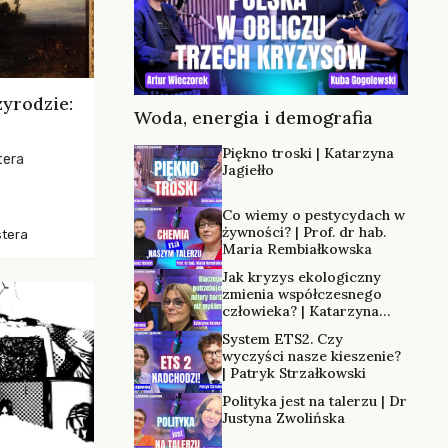
zyrodzie:
Woda, energia i demografia
Piękno troski | Katarzyna
tera
Jagiełło
os, ukazując
Co wiemy o pestycydach w
zką
żywności? | Prof. dr hab.
stera
trzeni oraz
Maria Rembiałkowska
Jak kryzys ekologiczny
zmienia współczesnego
człowieka? | Katarzyna
Kurska-Wilk
System ETS2. Czy
wyczyści nasze kieszenie?
| Patryk Strzałkowski
Polityka jest na talerzu | Dr
Justyna Zwolińska