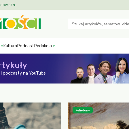
odowiska.
Search
for:
Kultura
Podcast
Redakcja
rtykuły
i podcasty na YouTube
Felietony