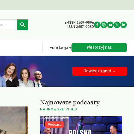
Search Button
e-ISSN 2657-9596
ISSN 2657-9030
Fundacja
Wesprzyj nas
Odwiedź kanał →
Najnowsze podcasty
NAJNOWSZE VIDEO
Podcast