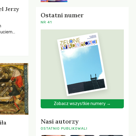
el Jerzy
Ostatni numer
NR 41
h
zuciem
ela –
o,
 i Mentora.
Zobacz wszystkie numery →
Nasi autorzy
iła
OSTATNIO PUBLIKOWALI