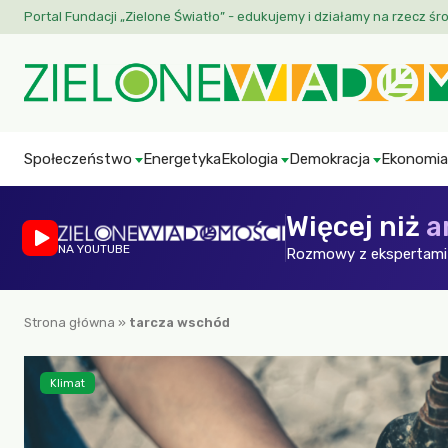
Portal Fundacji „Zielone Światło” - edukujemy i działamy na rzecz śr
Społeczeństwo
Energetyka
Ekologia
Demokracja
Ekonomia
Więcej niż
a
NA YOUTUBE
Rozmowy z ekspertami 
Strona główna
»
tarcza wschód
Klimat