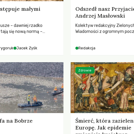
stępuje małymi
Odszedł nasz Przyjaci
Andrzej Masłowski
susze – dawniej rzadko
Kolektyw redakcyjny Zielonyc
tają się nową normą –
Wiadomości z ogromnym poc
dr hab. Mateuszem
straty żegna swojego Przyjaci
m z Centrum Badań Klimatu
Jerzego Andrzeja Masłowskieg
rygoruk
Jacek Zyśk
Redakcja
kochanego Opiekuna, Mecenasa
Zdrowie
fa na Bobrze
Śmierć, która zazielen
Europę. Jak epidemie