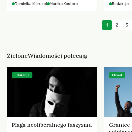
starszych 
Dominika Kieruzel
Monika Kostera
Redakcja
współczesnego miasta.
cyberprzes
1
2
3
ZieloneWiadomości polecają
Edukacja
Klimat
Plaga neoliberalnego faszyzmu
Granice 
solidarn