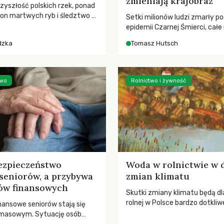
zmieniają krajobraz
rzyszłość polskich rzek, ponad
ton martwych ryb i śledztwo z
Setki milionów ludzi zmarły p
2 Kodeksu karnego. Katastrofa
epidemii Czarnej Śmierci, całe
bnażyła słabość systemu,
opustoszały, a pola zarastały
dzka
Tomasz Hutsch
lił, by prace modernizacyjne
pierwsze liście nowych dębów 
 lawinę zdarzeń prowadzących
się na włoskich wzgórzach, Eu
nej śmierci rzeki.
podnosiła się po jednej z najw
katastrof w swoich dziejach.
two
Rolnictwo i żywność
ezpieczeństwo
Woda w rolnictwie w 
seniorów, a przybywa
zmian klimatu
ów finansowych
Skutki zmiany klimatu będą dl
rolnej w Polsce bardzo dotkliw
nansowe seniorów stają się
stoi przed dwoma ważnymi w
 masowym. Sytuację osób
potrzebą redukcji emisji gazó