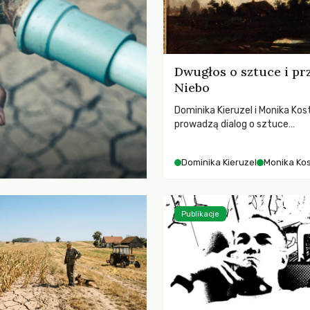
Dwugłos o sztuce i pr
Niebo
Dominika Kieruzel i Monika Kos
prowadzą dialog o sztuce
przedstawiającej niebo i kosm
jej rezonansowy wpływ na lud
Dominika Kieruzel
Monika Ko
wrażliwość, odczuwanie przes
relację z naturą.
Publikacje