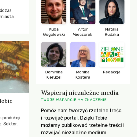
odczas
 miasta
 lasem. Gdy
rozwijały
Kuba
Artur
Natalia
Gogolewski
Wieczorek
Rudzka
ropa dopiero
iększych
Dominika
Monika
Redakcja
Kieruzel
Kostera
Wspieraj niezależne media
dobie
TWOJE WSPARCIE MA ZNACZENIE
Pomóż nam tworzyć rzetelne treści
i rozwijać portal. Dzięki Tobie
a produkcji
e. Sektor
możemy publikować rzetelne treści i
yzwaniami –
rozwijać niezależne medium.
w