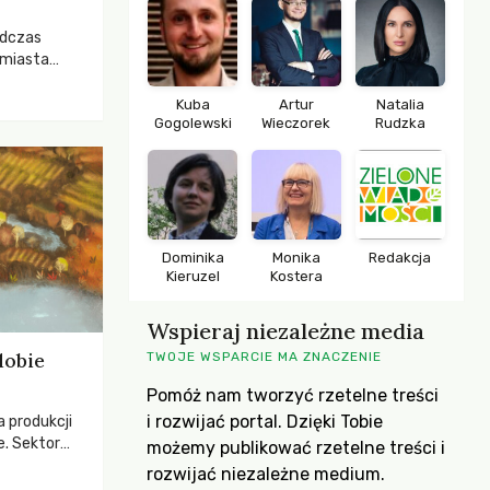
odczas
 miasta
 lasem. Gdy
rozwijały
Kuba
Artur
Natalia
Gogolewski
Wieczorek
Rudzka
ropa dopiero
iększych
Dominika
Monika
Redakcja
Kieruzel
Kostera
Wspieraj niezależne media
dobie
TWOJE WSPARCIE MA ZNACZENIE
Pomóż nam tworzyć rzetelne treści
i rozwijać portal. Dzięki Tobie
a produkcji
e. Sektor
możemy publikować rzetelne treści i
yzwaniami –
rozwijać niezależne medium.
w