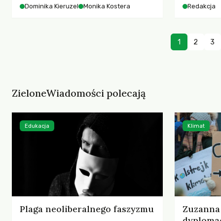
starszych 
Dominika Kieruzel
Monika Kostera
Redakcja
współczesnego miasta.
cyberprzes
1
2
3
ZieloneWiadomości polecają
Edukacja
Klimat
Plaga neoliberalnego faszyzmu
Zuzanna 
dyplomac