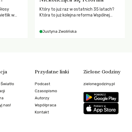
Głosy
Który to już raz w ostatnich 35 latach?
ietlik w
Która to już kolejna reforma Wspólnej
niczych w
Polityki Rolnej (WPR) mająca chronić
.
rolników i odpowiadać na potrzeby
Justyna Zwolińska
społeczne?
cja
Przydatne linki
Zielone Godziny
 Światło
Podcast
zielonegodziny.pl
cji
Czasopismo
ra
Autorzy
j nas!
Współpraca
Kontakt