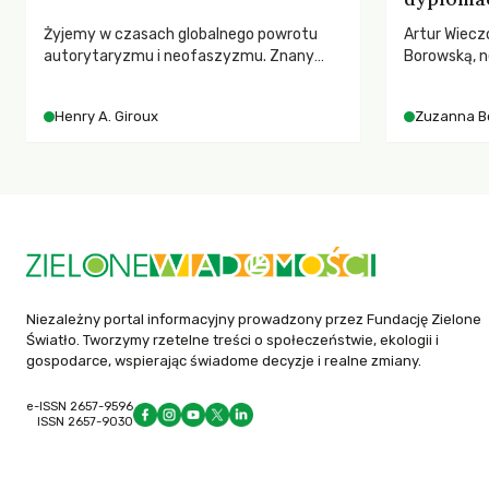
Żyjemy w czasach globalnego powrotu
Artur Wiecz
autorytaryzmu i neofaszyzmu. Znany
Borowską, n
pedagog Henry A. Giroux ostrzega przed
YOUNGO – o 
korporacyjną tyranią niszczącą
różnorodnośc
Henry A. Giroux
Zuzanna B
społeczeństwo. Czy współczesne
ruchach kl
uniwersytety obronią swoją niezależność i
wychowają świadomych obywateli?
Niezależny portal informacyjny prowadzony przez Fundację Zielone
Światło. Tworzymy rzetelne treści o społeczeństwie, ekologii i
gospodarce, wspierając świadome decyzje i realne zmiany.
e-ISSN 2657-9596
ISSN 2657-9030