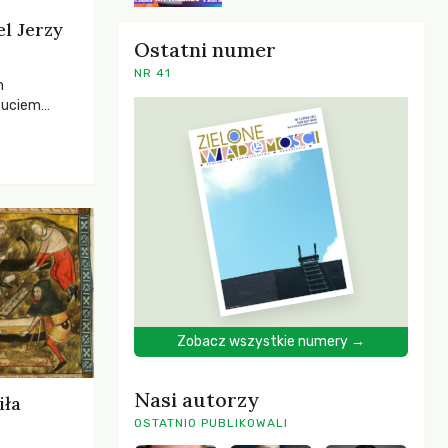
el Jerzy
Ostatni numer
NR 41
h
zuciem
ela –
o,
 i Mentora.
Zobacz wszystkie numery →
Nasi autorzy
iła
OSTATNIO PUBLIKOWALI