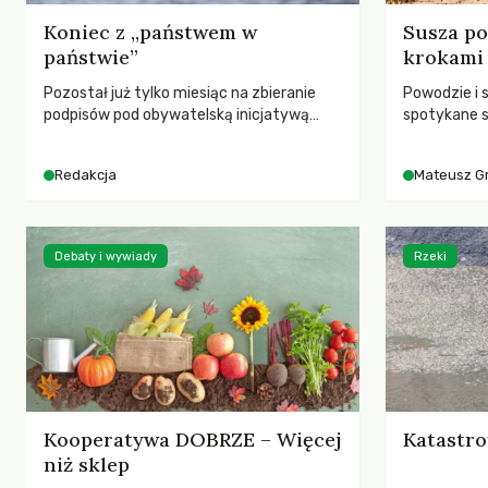
Koniec z „państwem w
Susza po
państwie”
krokami
Pozostał już tylko miesiąc na zbieranie
Powodzie i 
podpisów pod obywatelską inicjatywą
spotykane s
ustawodawczą dotyczącą zmiany Prawa
rozmowa z 
łowieckiego. Fundacja Niech Żyją! apeluje o
Grygorukie
Redakcja
Mateusz G
pełną mobilizację, ponieważ projekt
SGGW.
zawiera historyczne i niezwykle korzystne
rozwiązania dla przyrody i zwierząt,
radykalnie zmieniając dotychczasowy
Debaty i wywiady
Rzeki
paradygmat funkcjonowania łowiectwa w
Polsce.
Kooperatywa DOBRZE – Więcej
Katastro
niż sklep