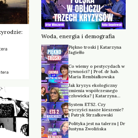
zyrodzie:
Woda, energia i demografia
Piękno troski | Katarzyna
tera
Jagiełło
os, ukazując
Co wiemy o pestycydach w
zką
żywności? | Prof. dr hab.
stera
trzeni oraz
Maria Rembiałkowska
Jak kryzys ekologiczny
zmienia współczesnego
człowieka? | Katarzyna
Kurska-Wilk
System ETS2. Czy
wyczyści nasze kieszenie?
| Patryk Strzałkowski
Polityka jest na talerzu | Dr
Justyna Zwolińska