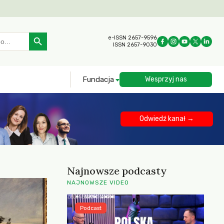
Search Button
e-ISSN 2657-9596
ISSN 2657-9030
Fundacja
Wesprzyj nas
Odwiedź kanał →
Najnowsze podcasty
NAJNOWSZE VIDEO
Podcast