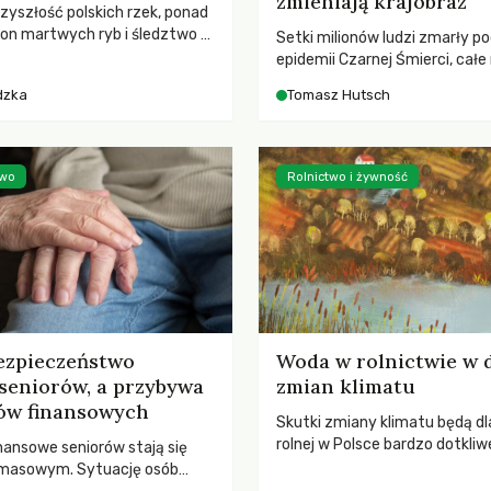
zmieniają krajobraz
rzyszłość polskich rzek, ponad
ton martwych ryb i śledztwo z
Setki milionów ludzi zmarły p
2 Kodeksu karnego. Katastrofa
epidemii Czarnej Śmierci, całe
bnażyła słabość systemu,
opustoszały, a pola zarastały
dzka
Tomasz Hutsch
lił, by prace modernizacyjne
pierwsze liście nowych dębów 
 lawinę zdarzeń prowadzących
się na włoskich wzgórzach, Eu
nej śmierci rzeki.
podnosiła się po jednej z najw
katastrof w swoich dziejach.
two
Rolnictwo i żywność
ezpieczeństwo
Woda w rolnictwie w 
seniorów, a przybywa
zmian klimatu
ów finansowych
Skutki zmiany klimatu będą dl
rolnej w Polsce bardzo dotkliw
nansowe seniorów stają się
stoi przed dwoma ważnymi w
 masowym. Sytuację osób
potrzebą redukcji emisji gazó