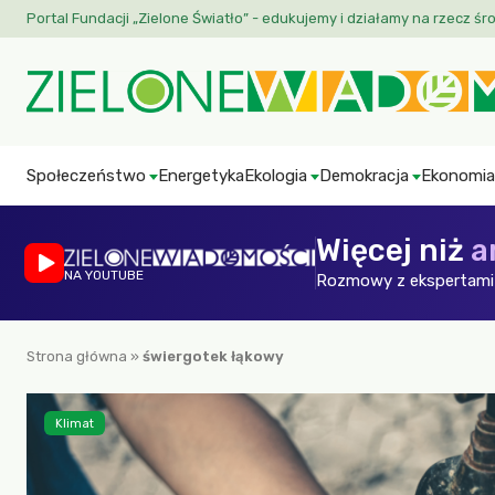
Portal Fundacji „Zielone Światło” - edukujemy i działamy na rzecz śr
Społeczeństwo
Energetyka
Ekologia
Demokracja
Ekonomia
Więcej niż
a
NA YOUTUBE
Rozmowy z ekspertami 
Strona główna
»
świergotek łąkowy
Klimat