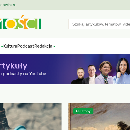
odowiska.
Search
for:
Kultura
Podcast
Redakcja
rtykuły
i podcasty na YouTube
Felietony