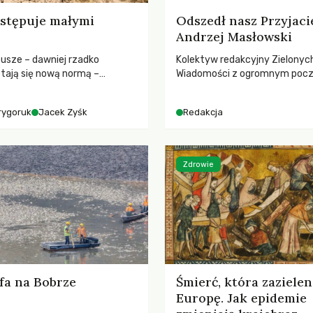
stępuje małymi
Odszedł nasz Przyjaci
Andrzej Masłowski
susze – dawniej rzadko
Kolektyw redakcyjny Zielonyc
tają się nową normą –
Wiadomości z ogromnym poc
dr hab. Mateuszem
straty żegna swojego Przyjaci
m z Centrum Badań Klimatu
Jerzego Andrzeja Masłowskieg
rygoruk
Jacek Zyśk
Redakcja
kochanego Opiekuna, Mecenasa
Zdrowie
fa na Bobrze
Śmierć, która zazielen
Europę. Jak epidemie