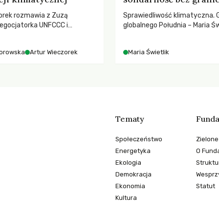
orek rozmawia z Zuzą
Sprawiedliwość klimatyczna. 
egocjatorka UNFCCC i
globalnego Południa – Maria Św
kuluarach COP, tokenizmie,
rozmowach o prawach pracow
i i nadziei pokładanej w
czasach globalnych podziałów
orowska
Artur Wieczorek
Maria Świetlik
imatycznych
Tematy
Funda
Społeczeństwo
Zielone
Energetyka
O Funda
Ekologia
Struktu
Demokracja
Wesprzy
Ekonomia
Statut
Kultura