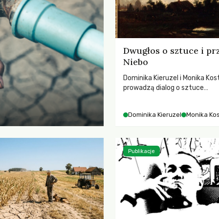
Dwugłos o sztuce i pr
Niebo
Dominika Kieruzel i Monika Kos
prowadzą dialog o sztuce
przedstawiającej niebo i kosm
jej rezonansowy wpływ na lud
Dominika Kieruzel
Monika Ko
wrażliwość, odczuwanie przes
relację z naturą.
Publikacje