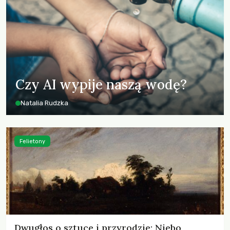
Czy AI wypije naszą wodę?
Natalia Rudzka
Felietony
Dwugłos o sztuce i przyrodzie: Niebo