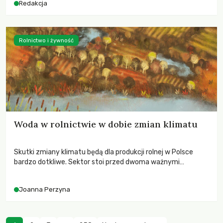
Redakcja
Rolnictwo i żywność
Woda w rolnictwie w dobie zmian klimatu
Skutki zmiany klimatu będą dla produkcji rolnej w Polsce
bardzo dotkliwe. Sektor stoi przed dwoma ważnymi
wyzwaniami – potrzebą redukcji emisji gazów cieplarnianych
oraz koniecznością prowadzenia działań adaptacyjnych do
Joanna Perzyna
zachodzących zmian klimatycznych. Wymagać to będzie
przedefiniowania podejścia do produkcji rolnej opartego
niemal wyłącznie o kryterium zysku ekonomicznego.