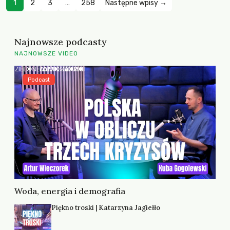
1
2
3
…
258
Następne wpisy →
Najnowsze podcasty
NAJNOWSZE VIDEO
Podcast
Woda, energia i demografia
Piękno troski | Katarzyna Jagiełło