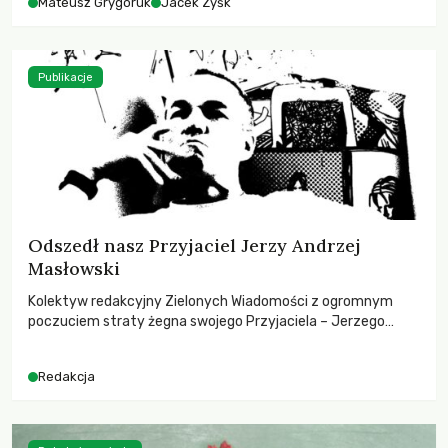
Mateusz Grygoruk
Jacek Zyśk
Publikacje
Odszedł nasz Przyjaciel Jerzy Andrzej
Masłowski
Kolektyw redakcyjny Zielonych Wiadomości z ogromnym
poczuciem straty żegna swojego Przyjaciela – Jerzego
Andrzeja Masłowskiego, kochanego Opiekuna, Mecenasa i
Mentora.
Redakcja