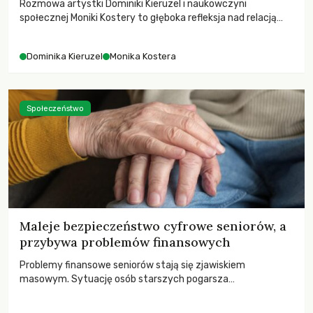
Rozmowa artystki Dominiki Kieruzel i naukowczyni
społecznej Moniki Kostery to głęboka refleksja nad relacją
sztuki, przyrody oraz człowieka w przestrzeni
współczesnego miasta.
Dominika Kieruzel
Monika Kostera
Społeczeństwo
Maleje bezpieczeństwo cyfrowe seniorów, a
przybywa problemów finansowych
Problemy finansowe seniorów stają się zjawiskiem
masowym. Sytuację osób starszych pogarsza
bezwzględność cyberprzestępców.