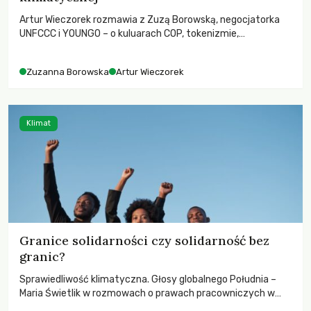
Artur Wieczorek rozmawia z Zuzą Borowską, negocjatorka
UNFCCC i YOUNGO – o kuluarach COP, tokenizmie,
różnorodności i nadziei pokładanej w ruchach klimatycznych
Zuzanna Borowska
Artur Wieczorek
Klimat
Granice solidarności czy solidarność bez
granic?
Sprawiedliwość klimatyczna. Głosy globalnego Południa –
Maria Świetlik w rozmowach o prawach pracowniczych w
czasach globalnych podziałów.