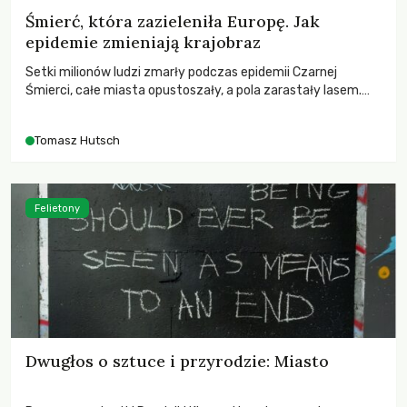
Śmierć, która zazieleniła Europę. Jak
epidemie zmieniają krajobraz
Setki milionów ludzi zmarły podczas epidemii Czarnej
Śmierci, całe miasta opustoszały, a pola zarastały lasem.
Gdy pierwsze liście nowych dębów rozwijały się na włoskich
wzgórzach, Europa dopiero podnosiła się po jednej z
Tomasz Hutsch
największych katastrof w swoich dziejach.
Felietony
Dwugłos o sztuce i przyrodzie: Miasto