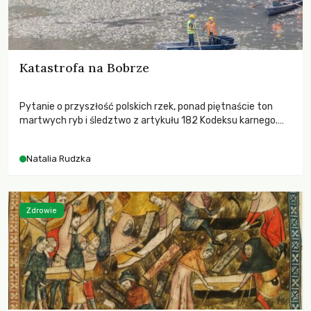
Katastrofa na Bobrze
Pytanie o przyszłość polskich rzek, ponad piętnaście ton
martwych ryb i śledztwo z artykułu 182 Kodeksu karnego.
Katastrofa na Bobrze obnażyła słabość systemu, który
pozwolił, by prace modernizacyjne uruchomiły lawinę
Natalia Rudzka
zdarzeń prowadzących do biologicznej śmierci rzeki.
Zdrowie