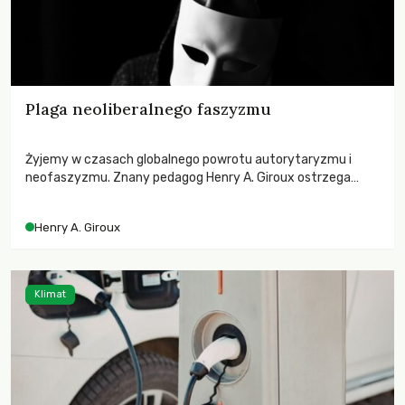
Plaga neoliberalnego faszyzmu
Żyjemy w czasach globalnego powrotu autorytaryzmu i
neofaszyzmu. Znany pedagog Henry A. Giroux ostrzega
przed korporacyjną tyranią niszczącą społeczeństwo. Czy
współczesne uniwersytety obronią swoją niezależność i
Henry A. Giroux
wychowają świadomych obywateli?
Klimat