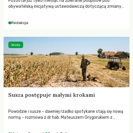
Pozostał już tylko miesiąc na zbieranie podpisów pod
obywatelską inicjatywą ustawodawczą dotyczącą zmiany
Prawa łowieckiego. Fundacja Niech Żyją! apeluje o pełną
mobilizację, ponieważ projekt zawiera historyczne i
Redakcja
niezwykle korzystne rozwiązania dla przyrody i zwierząt,
radykalnie zmieniając dotychczasowy paradygmat
funkcjonowania łowiectwa w Polsce.
Woda
Susza postępuje małymi krokami
Powodzie i susze – dawniej rzadko spotykane stają się nową
normą – rozmowa z dr hab. Mateuszem Grygorukiem z
Centrum Badań Klimatu SGGW.