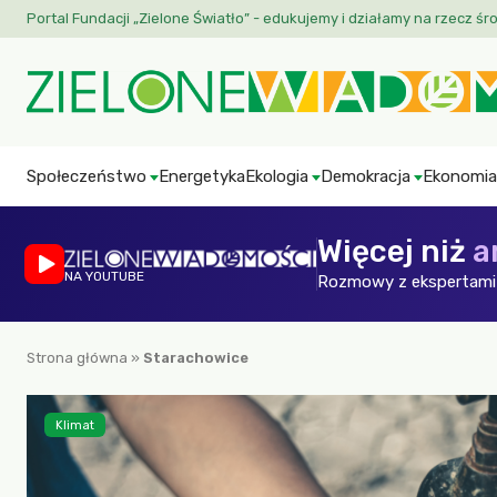
Portal Fundacji „Zielone Światło” - edukujemy i działamy na rzecz śr
Społeczeństwo
Energetyka
Ekologia
Demokracja
Ekonomia
Więcej niż
a
NA YOUTUBE
Rozmowy z ekspertami 
Strona główna
»
Starachowice
Klimat