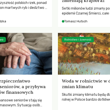
zmieniają krajobraz
rzyszłość polskich rzek, ponad
ton martwych ryb i śledztwo z
Setki milionów ludzi zmarły p
2 Kodeksu karnego. Katastrofa
epidemii Czarnej Śmierci, całe
bnażyła słabość systemu,
opustoszały, a pola zarastały
dzka
Tomasz Hutsch
lił, by prace modernizacyjne
pierwsze liście nowych dębów 
 lawinę zdarzeń prowadzących
się na włoskich wzgórzach, Eu
nej śmierci rzeki.
podnosiła się po jednej z najw
katastrof w swoich dziejach.
two
Rolnictwo i żywność
ezpieczeństwo
Woda w rolnictwie w 
seniorów, a przybywa
zmian klimatu
ów finansowych
Skutki zmiany klimatu będą dl
rolnej w Polsce bardzo dotkliw
nansowe seniorów stają się
stoi przed dwoma ważnymi w
 masowym. Sytuację osób
potrzebą redukcji emisji gazó