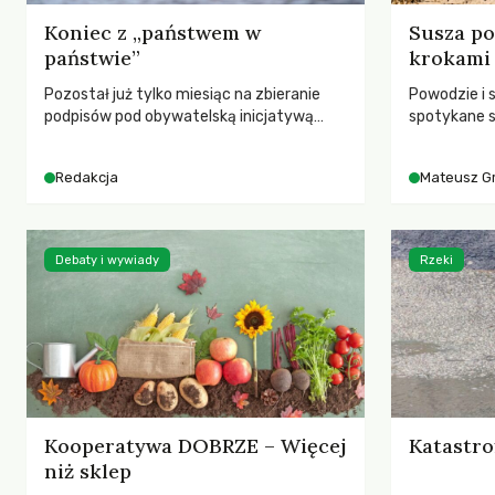
Koniec z „państwem w
Susza po
państwie”
krokami
Pozostał już tylko miesiąc na zbieranie
Powodzie i 
podpisów pod obywatelską inicjatywą
spotykane s
ustawodawczą dotyczącą zmiany Prawa
rozmowa z 
łowieckiego. Fundacja Niech Żyją! apeluje o
Grygorukie
Redakcja
Mateusz G
pełną mobilizację, ponieważ projekt
SGGW.
zawiera historyczne i niezwykle korzystne
rozwiązania dla przyrody i zwierząt,
radykalnie zmieniając dotychczasowy
Debaty i wywiady
Rzeki
paradygmat funkcjonowania łowiectwa w
Polsce.
Kooperatywa DOBRZE – Więcej
Katastro
niż sklep