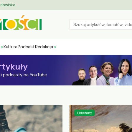
odowiska.
Search
for:
Kultura
Podcast
Redakcja
rtykuły
i podcasty na YouTube
Felietony