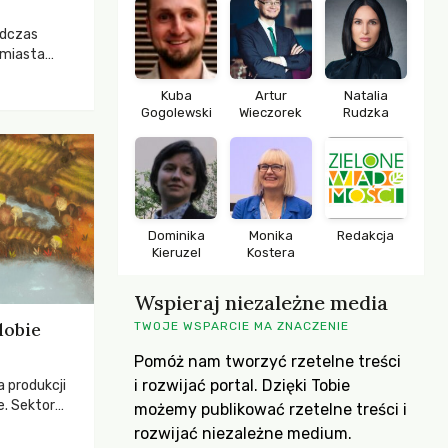
odczas
 miasta
 lasem. Gdy
rozwijały
Kuba
Artur
Natalia
Gogolewski
Wieczorek
Rudzka
ropa dopiero
iększych
Dominika
Monika
Redakcja
Kieruzel
Kostera
Wspieraj niezależne media
dobie
TWOJE WSPARCIE MA ZNACZENIE
Pomóż nam tworzyć rzetelne treści
i rozwijać portal. Dzięki Tobie
a produkcji
e. Sektor
możemy publikować rzetelne treści i
yzwaniami –
rozwijać niezależne medium.
w