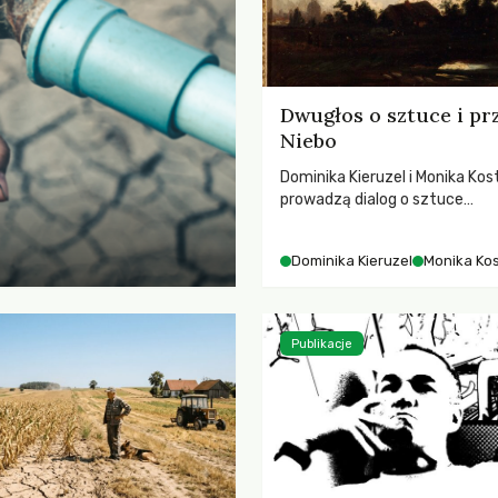
Dwugłos o sztuce i pr
Niebo
Dominika Kieruzel i Monika Kos
prowadzą dialog o sztuce
przedstawiającej niebo i kosm
jej rezonansowy wpływ na lud
Dominika Kieruzel
Monika Ko
wrażliwość, odczuwanie przes
relację z naturą.
Publikacje