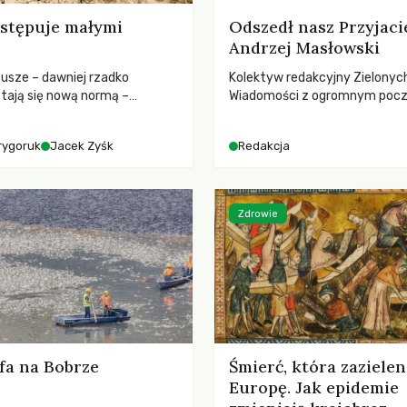
stępuje małymi
Odszedł nasz Przyjaci
Andrzej Masłowski
susze – dawniej rzadko
Kolektyw redakcyjny Zielonyc
tają się nową normą –
Wiadomości z ogromnym poc
dr hab. Mateuszem
straty żegna swojego Przyjaci
m z Centrum Badań Klimatu
Jerzego Andrzeja Masłowskieg
rygoruk
Jacek Zyśk
Redakcja
kochanego Opiekuna, Mecenasa
Zdrowie
fa na Bobrze
Śmierć, która zazielen
Europę. Jak epidemie