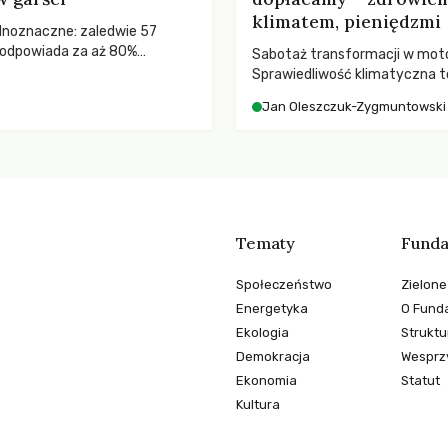
klimatem, pieniędzmi
ednoznaczne: zaledwie 57
odpowiada za aż 80%
Sabotaż transformacji w moto
misji CO2.
Sprawiedliwość klimatyczna to
kwestia tego, kto emituje, a ra
Jan Oleszczuk-Zygmuntowski
ponosi konsekwencje globalne
ocieplenia.
Tematy
Funda
Społeczeństwo
Zielone
Energetyka
O Funda
Ekologia
Struktu
Demokracja
Wesprzy
Ekonomia
Statut
Kultura