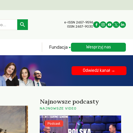
Search Button
e-ISSN 2657-9596
ISSN 2657-9030
Fundacja
Wesprzyj nas
Odwiedź kanał →
Najnowsze podcasty
NAJNOWSZE VIDEO
Podcast