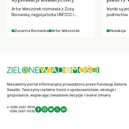
Artur Wieczorek rozmawia z Zuzą
Wyniki są j
Borowską, negocjatorka UNFCCC i
podmiotów 
YOUNGO – o kuluarach COP, tokenizmie,
globalnych e
różnorodności i nadziei pokładanej w
Zuzanna Borowska
Artur Wieczorek
Redakcja
ruchach klimatycznych
Niezależny portal informacyjny prowadzony przez Fundację Zielone
Światło. Tworzymy rzetelne treści o społeczeństwie, ekologii i
gospodarce, wspierając świadome decyzje i realne zmiany.
e-ISSN 2657-9596
ISSN 2657-9030