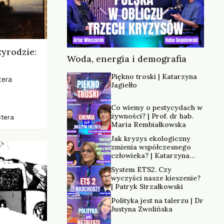
zyrodzie:
Woda, energia i demografia
Piękno troski | Katarzyna
tera
Jagiełło
os, ukazując
Co wiemy o pestycydach w
zką
żywności? | Prof. dr hab.
stera
trzeni oraz
Maria Rembiałkowska
Jak kryzys ekologiczny
zmienia współczesnego
człowieka? | Katarzyna
Kurska-Wilk
System ETS2. Czy
wyczyści nasze kieszenie?
| Patryk Strzałkowski
Polityka jest na talerzu | Dr
Justyna Zwolińska