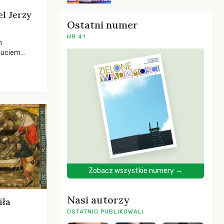
el Jerzy
Ostatni numer
NR 41
h
zuciem
ela –
o,
 i Mentora.
Zobacz wszystkie numery →
Nasi autorzy
iła
OSTATNIO PUBLIKOWALI