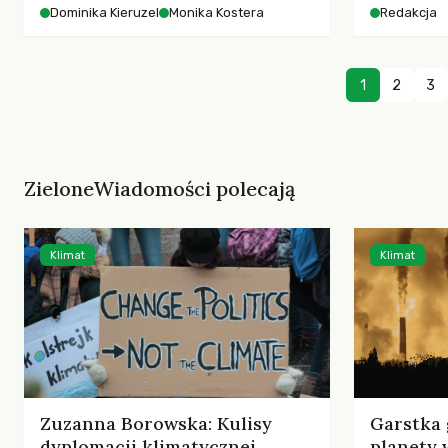
starszych 
Dominika Kieruzel
Monika Kostera
Redakcja
współczesnego miasta.
cyberprzes
1
2
3
ZieloneWiadomości polecają
Klimat
Klimat
Zuzanna Borowska: Kulisy
Garstka 
dyplomacji klimatycznej
planety 