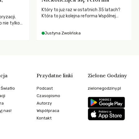
Który to już raz w ostatnich 35 latach?
Która to już kolejna reforma Wspólnej
ryzacji.
Polityki Rolnej (WPR) mająca chronić
 nie tylko
rolników i odpowiadać na potrzeby
czej – kto
Justyna Zwolińska
społeczne?
go
cja
Przydatne linki
Zielone Godziny
 Światło
Podcast
zielonegodziny.pl
cji
Czasopismo
ra
Autorzy
j nas!
Współpraca
Kontakt