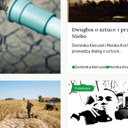
Dwugłos o sztuce i pr
Niebo
Dominika Kieruzel i Monika Kos
prowadzą dialog o sztuce
przedstawiającej niebo i kosm
jej rezonansowy wpływ na lud
Dominika Kieruzel
Monika Ko
wrażliwość, odczuwanie przes
relację z naturą.
Publikacje