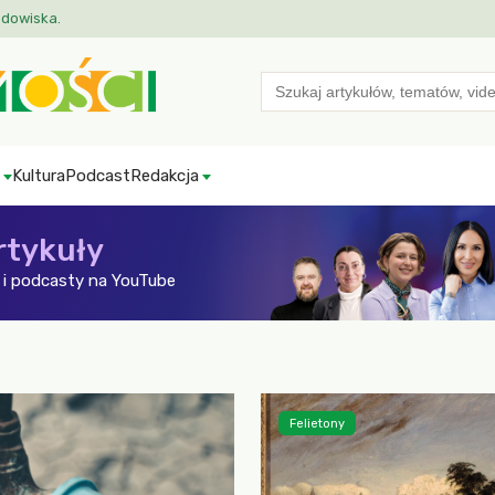
odowiska.
Search
for:
Kultura
Podcast
Redakcja
rtykuły
i podcasty na YouTube
Felietony