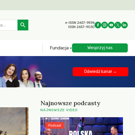
Search Button
e-ISSN 2657-9596
ISSN 2657-9030
Fundacja
Wesprzyj nas
Odwiedź kanał →
Najnowsze podcasty
NAJNOWSZE VIDEO
Podcast