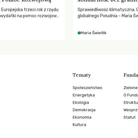
a Europejska trzeci rok z rzędu
Sprawiedliwość klimatyczna. 
ą wydatki na pomoc rozwojową
globalnego Południa – Maria Św
 najnowszych danych OECD za
rozmowach o prawach pracow
padki obejmują także wsparcie
czasach globalnych podziałów
Maria Świetlik
ajbardziej potrzebujących, a
dnotowano największe
A w historii. Jakie będą
e tych decyzji dla świata
o kryzysami i ubóstwem?
Tematy
Funda
Społeczeństwo
Zielone
Energetyka
O Funda
Ekologia
Struktu
Demokracja
Wesprzy
Ekonomia
Statut
Kultura