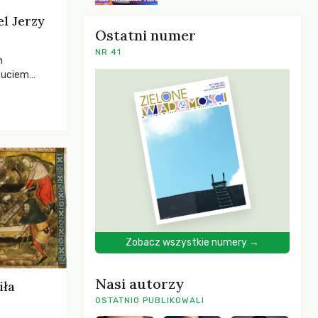
el Jerzy
Ostatni numer
NR 41
h
zuciem
ela –
o,
 i Mentora.
Zobacz wszystkie numery →
Nasi autorzy
iła
OSTATNIO PUBLIKOWALI