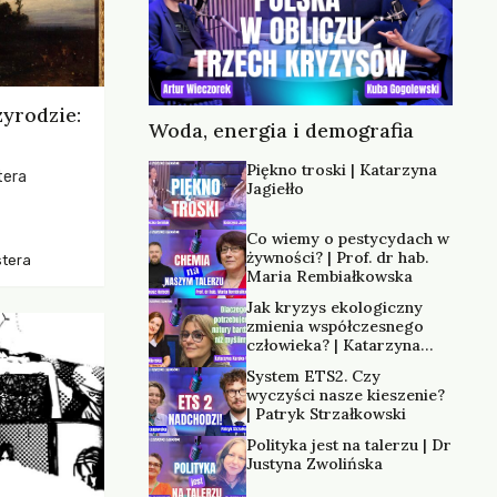
zyrodzie:
Woda, energia i demografia
Piękno troski | Katarzyna
tera
Jagiełło
os, ukazując
Co wiemy o pestycydach w
zką
żywności? | Prof. dr hab.
stera
trzeni oraz
Maria Rembiałkowska
Jak kryzys ekologiczny
zmienia współczesnego
człowieka? | Katarzyna
Kurska-Wilk
System ETS2. Czy
wyczyści nasze kieszenie?
| Patryk Strzałkowski
Polityka jest na talerzu | Dr
Justyna Zwolińska