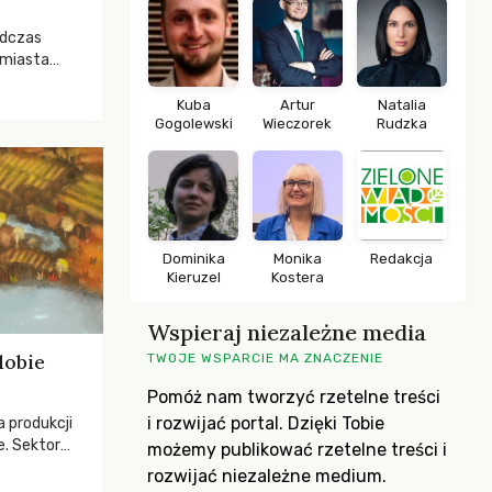
odczas
 miasta
 lasem. Gdy
rozwijały
Kuba
Artur
Natalia
Gogolewski
Wieczorek
Rudzka
ropa dopiero
iększych
Dominika
Monika
Redakcja
Kieruzel
Kostera
Wspieraj niezależne media
dobie
TWOJE WSPARCIE MA ZNACZENIE
Pomóż nam tworzyć rzetelne treści
i rozwijać portal. Dzięki Tobie
a produkcji
e. Sektor
możemy publikować rzetelne treści i
yzwaniami –
rozwijać niezależne medium.
w