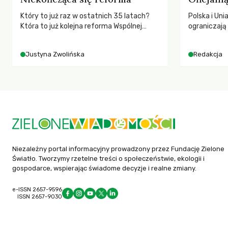
Który to już raz w ostatnich 35 latach?
Polska i Uni
Która to już kolejna reforma Wspólnej
ograniczaj
Polityki Rolnej (WPR) mająca chronić
– wynika z
rolników i odpowiadać na potrzeby
2025 rok. S
Justyna Zwolińska
Redakcja
społeczne?
dla krajów n
globalnie o
tąpnięcie OD
konsekwencj
dotknięteg
Niezależny portal informacyjny prowadzony przez Fundację Zielone
Światło. Tworzymy rzetelne treści o społeczeństwie, ekologii i
gospodarce, wspierając świadome decyzje i realne zmiany.
e-ISSN 2657-9596
ISSN 2657-9030