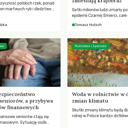
zmieniają krajobraz
rzyszłość polskich rzek, ponad
ton martwych ryb i śledztwo z
Setki milionów ludzi zmarły p
2 Kodeksu karnego. Katastrofa
epidemii Czarnej Śmierci, całe
bnażyła słabość systemu,
opustoszały, a pola zarastały
dzka
Tomasz Hutsch
lił, by prace modernizacyjne
pierwsze liście nowych dębów 
 lawinę zdarzeń prowadzących
się na włoskich wzgórzach, Eu
nej śmierci rzeki.
podnosiła się po jednej z najw
katastrof w swoich dziejach.
two
Rolnictwo i żywność
ezpieczeństwo
Woda w rolnictwie w 
seniorów, a przybywa
zmian klimatu
ów finansowych
Skutki zmiany klimatu będą dl
rolnej w Polsce bardzo dotkliw
nansowe seniorów stają się
stoi przed dwoma ważnymi w
 masowym. Sytuację osób
potrzebą redukcji emisji gazó