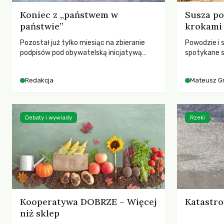
Koniec z „państwem w
Susza po
państwie”
krokami
Pozostał już tylko miesiąc na zbieranie
Powodzie i 
podpisów pod obywatelską inicjatywą
spotykane s
ustawodawczą dotyczącą zmiany Prawa
rozmowa z 
łowieckiego. Fundacja Niech Żyją! apeluje o
Grygorukie
Redakcja
Mateusz G
pełną mobilizację, ponieważ projekt
SGGW.
zawiera historyczne i niezwykle korzystne
rozwiązania dla przyrody i zwierząt,
radykalnie zmieniając dotychczasowy
Debaty i wywiady
Rzeki
paradygmat funkcjonowania łowiectwa w
Polsce.
Kooperatywa DOBRZE – Więcej
Katastro
niż sklep