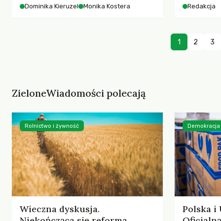
starszych 
Dominika Kieruzel
Monika Kostera
Redakcja
współczesnego miasta.
cyberprzes
1
2
3
ZieloneWiadomości polecają
Rolnictwo i żywność
Demokracja
Wieczna dyskusja.
Polska i
Niekończąca się reforma
Oficjal