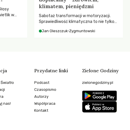
klimatem, pieniędzmi
Głosy
ietlik w
Sabotaż transformacji w motoryzacji.
niczych w
Sprawiedliwość klimatyczna to nie tylko
.
kwestia tego, kto emituje, a raczej – kto
Jan Oleszczuk-Zygmuntowski
ponosi konsekwencje globalnego
ocieplenia.
cja
Przydatne linki
Zielone Godziny
 Światło
Podcast
zielonegodziny.pl
cji
Czasopismo
ra
Autorzy
j nas!
Współpraca
Kontakt