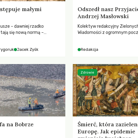
stępuje małymi
Odszedł nasz Przyjaci
Andrzej Masłowski
susze – dawniej rzadko
Kolektyw redakcyjny Zielonyc
tają się nową normą –
Wiadomości z ogromnym poc
dr hab. Mateuszem
straty żegna swojego Przyjaci
m z Centrum Badań Klimatu
Jerzego Andrzeja Masłowskieg
rygoruk
Jacek Zyśk
Redakcja
kochanego Opiekuna, Mecenasa
Zdrowie
fa na Bobrze
Śmierć, która zazielen
Europę. Jak epidemie