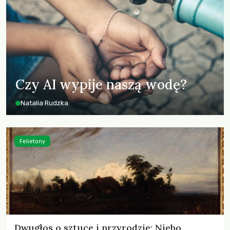
Czy AI wypije naszą wodę?
Natalia Rudzka
Felietony
Dwugłos o sztuce i przyrodzie: Niebo