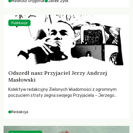
Mateusz Grygoruk
Jacek Zyśk
Publikacje
Odszedł nasz Przyjaciel Jerzy Andrzej
Masłowski
Kolektyw redakcyjny Zielonych Wiadomości z ogromnym
poczuciem straty żegna swojego Przyjaciela – Jerzego
Andrzeja Masłowskiego, kochanego Opiekuna, Mecenasa i
Mentora.
Redakcja