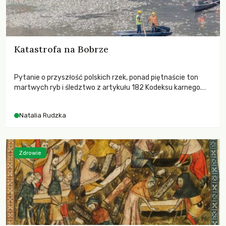
Katastrofa na Bobrze
Pytanie o przyszłość polskich rzek, ponad piętnaście ton
martwych ryb i śledztwo z artykułu 182 Kodeksu karnego.
Katastrofa na Bobrze obnażyła słabość systemu, który
pozwolił, by prace modernizacyjne uruchomiły lawinę
Natalia Rudzka
zdarzeń prowadzących do biologicznej śmierci rzeki.
Zdrowie