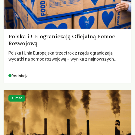
Polska i UE ograniczają Oficjalną Pomoc
Rozwojową
Polska i Unia Europejska trzeci rok z rzędu ograniczają
wydatki na pomoc rozwojową – wynika z najnowszych
danych OECD za 2025 rok. Spadki obejmują także wsparcie
dla krajów najbardziej potrzebujących, a globalnie
Redakcja
odnotowano największe tąpnięcie ODA w historii. Jakie będą
konsekwencje tych decyzji dla świata dotkniętego
kryzysami i ubóstwem?
Klimat