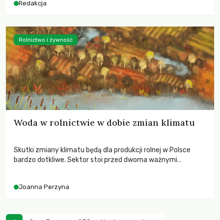
Redakcja
Rolnictwo i żywność
Woda w rolnictwie w dobie zmian klimatu
Skutki zmiany klimatu będą dla produkcji rolnej w Polsce
bardzo dotkliwe. Sektor stoi przed dwoma ważnymi
wyzwaniami – potrzebą redukcji emisji gazów cieplarnianych
oraz koniecznością prowadzenia działań adaptacyjnych do
Joanna Perzyna
zachodzących zmian klimatycznych. Wymagać to będzie
przedefiniowania podejścia do produkcji rolnej opartego
niemal wyłącznie o kryterium zysku ekonomicznego.