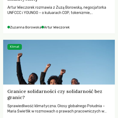
Artur Wieczorek rozmawia z Zuzą Borowską, negocjatorka
UNFCCC i YOUNGO – o kuluarach COP, tokenizmie,
różnorodności i nadziei pokładanej w ruchach klimatycznych
Zuzanna Borowska
Artur Wieczorek
Klimat
Granice solidarności czy solidarność bez
granic?
Sprawiedliwość klimatyczna. Głosy globalnego Południa –
Maria Świetlik w rozmowach o prawach pracowniczych w
czasach globalnych podziałów.