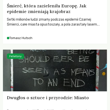
Śmierć, która zazieleniła Europę. Jak
epidemie zmieniają krajobraz
Setki milionów ludzi zmarły podczas epidemii Czarnej
Śmierci, całe miasta opustoszały, a pola zarastały lasem.
Gdy pierwsze liście nowych dębów rozwijały się na włoskich
wzgórzach, Europa dopiero podnosiła się po jednej z
Tomasz Hutsch
największych katastrof w swoich dziejach.
Felietony
Dwugłos o sztuce i przyrodzie: Miasto