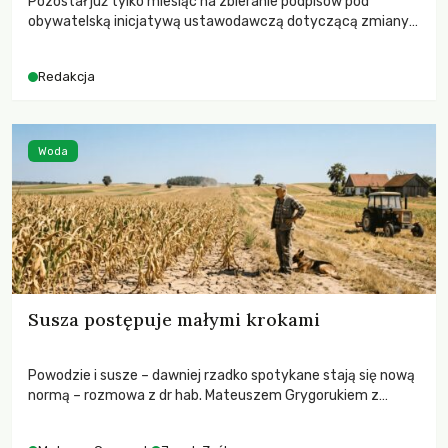
Pozostał już tylko miesiąc na zbieranie podpisów pod
obywatelską inicjatywą ustawodawczą dotyczącą zmiany
Prawa łowieckiego. Fundacja Niech Żyją! apeluje o pełną
mobilizację, ponieważ projekt zawiera historyczne i
Redakcja
niezwykle korzystne rozwiązania dla przyrody i zwierząt,
radykalnie zmieniając dotychczasowy paradygmat
funkcjonowania łowiectwa w Polsce.
Woda
Susza postępuje małymi krokami
Powodzie i susze – dawniej rzadko spotykane stają się nową
normą – rozmowa z dr hab. Mateuszem Grygorukiem z
Centrum Badań Klimatu SGGW.