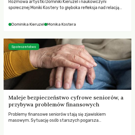
Rozmowa artystki Dominiki Kieruzel i naukowczyni
społecznej Moniki Kostery to głęboka refleksja nad relacją
sztuki, przyrody oraz człowieka w przestrzeni
współczesnego miasta.
Dominika Kieruzel
Monika Kostera
Społeczeństwo
Maleje bezpieczeństwo cyfrowe seniorów, a
przybywa problemów finansowych
Problemy finansowe seniorów stają się zjawiskiem
masowym. Sytuację osób starszych pogarsza
bezwzględność cyberprzestępców.