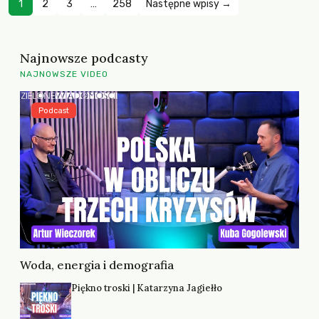
1
2
3
…
258
Następne wpisy →
Najnowsze podcasty
NAJNOWSZE VIDEO
Podcast
Woda, energia i demografia
Piękno troski | Katarzyna Jagiełło