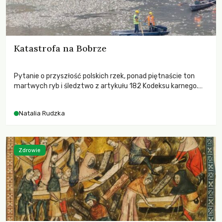
Katastrofa na Bobrze
Pytanie o przyszłość polskich rzek, ponad piętnaście ton
martwych ryb i śledztwo z artykułu 182 Kodeksu karnego.
Katastrofa na Bobrze obnażyła słabość systemu, który
pozwolił, by prace modernizacyjne uruchomiły lawinę
Natalia Rudzka
zdarzeń prowadzących do biologicznej śmierci rzeki.
Zdrowie