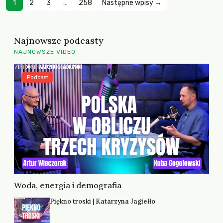
1
2
3
…
258
Następne wpisy →
Najnowsze podcasty
NAJNOWSZE VIDEO
Podcast
Woda, energia i demografia
Piękno troski | Katarzyna Jagiełło