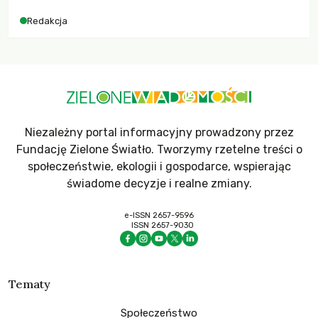
dla krajów najbardziej potrzebujących, a globalnie
Redakcja
odnotowano największe tąpnięcie ODA w historii. Jakie będą
konsekwencje tych decyzji dla świata dotkniętego
kryzysami i ubóstwem?
Niezależny portal informacyjny prowadzony przez
Fundację Zielone Światło. Tworzymy rzetelne treści o
społeczeństwie, ekologii i gospodarce, wspierając
świadome decyzje i realne zmiany.
e-ISSN 2657-9596
ISSN 2657-9030
Tematy
Społeczeństwo