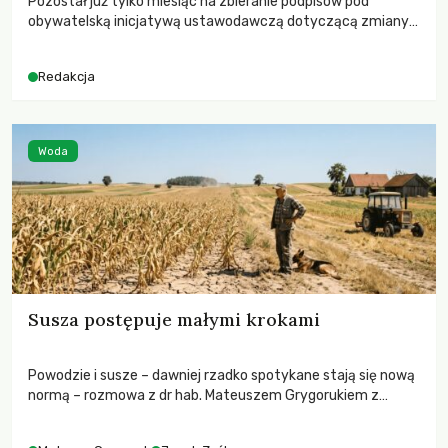
Pozostał już tylko miesiąc na zbieranie podpisów pod
obywatelską inicjatywą ustawodawczą dotyczącą zmiany
Prawa łowieckiego. Fundacja Niech Żyją! apeluje o pełną
mobilizację, ponieważ projekt zawiera historyczne i
Redakcja
niezwykle korzystne rozwiązania dla przyrody i zwierząt,
radykalnie zmieniając dotychczasowy paradygmat
funkcjonowania łowiectwa w Polsce.
Woda
Susza postępuje małymi krokami
Powodzie i susze – dawniej rzadko spotykane stają się nową
normą – rozmowa z dr hab. Mateuszem Grygorukiem z
Centrum Badań Klimatu SGGW.