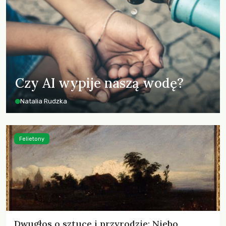
Czy AI wypije naszą wodę?
Natalia Rudzka
Felietony
Dwugłos o sztuce i przyrodzie: Niebo