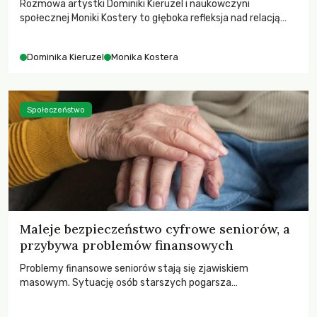
Rozmowa artystki Dominiki Kieruzel i naukowczyni
społecznej Moniki Kostery to głęboka refleksja nad relacją
sztuki, przyrody oraz człowieka w przestrzeni
współczesnego miasta.
Dominika Kieruzel
Monika Kostera
Społeczeństwo
Maleje bezpieczeństwo cyfrowe seniorów, a
przybywa problemów finansowych
Problemy finansowe seniorów stają się zjawiskiem
masowym. Sytuację osób starszych pogarsza
bezwzględność cyberprzestępców.