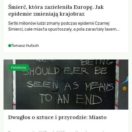
Śmierć, która zazieleniła Europę. Jak
epidemie zmieniają krajobraz
Setki milionów ludzi zmarły podczas epidemii Czarnej
Śmierci, całe miasta opustoszały, a pola zarastały lasem.
Gdy pierwsze liście nowych dębów rozwijały się na włoskich
wzgórzach, Europa dopiero podnosiła się po jednej z
Tomasz Hutsch
największych katastrof w swoich dziejach.
Felietony
Dwugłos o sztuce i przyrodzie: Miasto