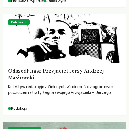
Mateusz Grygoruk
Jacek Zyśk
Publikacje
Odszedł nasz Przyjaciel Jerzy Andrzej
Masłowski
Kolektyw redakcyjny Zielonych Wiadomości z ogromnym
poczuciem straty żegna swojego Przyjaciela – Jerzego
Andrzeja Masłowskiego, kochanego Opiekuna, Mecenasa i
Mentora.
Redakcja