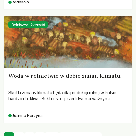
Redakcja
Rolnictwo i żywność
Woda w rolnictwie w dobie zmian klimatu
Skutki zmiany klimatu będą dla produkcji rolnej w Polsce
bardzo dotkliwe. Sektor stoi przed dwoma ważnymi
wyzwaniami – potrzebą redukcji emisji gazów cieplarnianych
oraz koniecznością prowadzenia działań adaptacyjnych do
Joanna Perzyna
zachodzących zmian klimatycznych. Wymagać to będzie
przedefiniowania podejścia do produkcji rolnej opartego
niemal wyłącznie o kryterium zysku ekonomicznego.