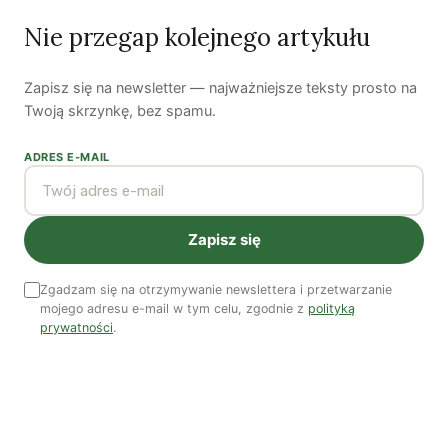
Nie przegap kolejnego artykułu
Zapisz się na newsletter — najważniejsze teksty prosto na
Twoją skrzynkę, bez spamu.
Woda, energia i demografia
ADRES E-MAIL
Piękno troski | Katarzyna Jagiełło
Co wiemy o pestycydach w żywności? | Prof. dr
hab. Maria Rembiałkowska
Zapisz się
Jak kryzys ekologiczny zmienia współczesnego
człowieka? | Katarzyna Kurska-Wilk
Zgadzam się na otrzymywanie newslettera i przetwarzanie
mojego adresu e-mail w tym celu, zgodnie z
polityką
System ETS2. Czy wyczyści nasze kieszenie? |
prywatności
.
Patryk Strzałkowski
Polityka jest na talerzu | Dr Justyna Zwolińska