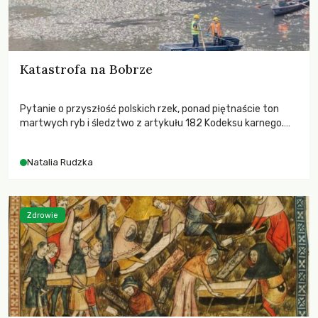
Katastrofa na Bobrze
Pytanie o przyszłość polskich rzek, ponad piętnaście ton
martwych ryb i śledztwo z artykułu 182 Kodeksu karnego.
Katastrofa na Bobrze obnażyła słabość systemu, który
pozwolił, by prace modernizacyjne uruchomiły lawinę
Natalia Rudzka
zdarzeń prowadzących do biologicznej śmierci rzeki.
Zdrowie