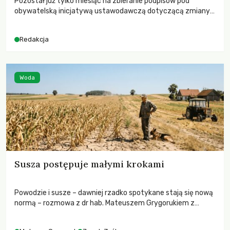
Pozostał już tylko miesiąc na zbieranie podpisów pod
obywatelską inicjatywą ustawodawczą dotyczącą zmiany
Prawa łowieckiego. Fundacja Niech Żyją! apeluje o pełną
mobilizację, ponieważ projekt zawiera historyczne i
Redakcja
niezwykle korzystne rozwiązania dla przyrody i zwierząt,
radykalnie zmieniając dotychczasowy paradygmat
funkcjonowania łowiectwa w Polsce.
Woda
Susza postępuje małymi krokami
Powodzie i susze – dawniej rzadko spotykane stają się nową
normą – rozmowa z dr hab. Mateuszem Grygorukiem z
Centrum Badań Klimatu SGGW.