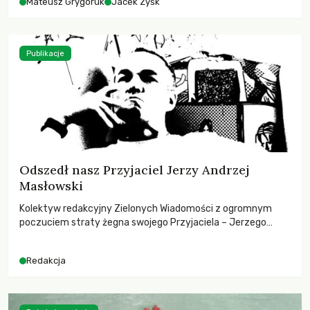
Mateusz Grygoruk
Jacek Zyśk
Publikacje
Odszedł nasz Przyjaciel Jerzy Andrzej
Masłowski
Kolektyw redakcyjny Zielonych Wiadomości z ogromnym
poczuciem straty żegna swojego Przyjaciela – Jerzego
Andrzeja Masłowskiego, kochanego Opiekuna, Mecenasa i
Mentora.
Redakcja