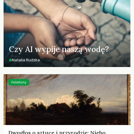
Czy AI wypije naszą wodę?
Natalia Rudzka
Felietony
Dwugłos o sztuce i przyrodzie: Niebo