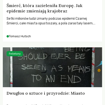
Śmierć, która zazieleniła Europę. Jak
epidemie zmieniają krajobraz
Setki milionów ludzi zmarły podczas epidemii Czarnej
Śmierci, całe miasta opustoszały, a pola zarastały lasem.
Gdy pierwsze liście nowych dębów rozwijały się na włoskich
wzgórzach, Europa dopiero podnosiła się po jednej z
Tomasz Hutsch
największych katastrof w swoich dziejach.
Felietony
Dwugłos o sztuce i przyrodzie: Miasto