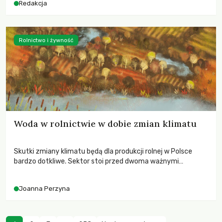
Redakcja
Rolnictwo i żywność
Woda w rolnictwie w dobie zmian klimatu
Skutki zmiany klimatu będą dla produkcji rolnej w Polsce
bardzo dotkliwe. Sektor stoi przed dwoma ważnymi
wyzwaniami – potrzebą redukcji emisji gazów cieplarnianych
oraz koniecznością prowadzenia działań adaptacyjnych do
Joanna Perzyna
zachodzących zmian klimatycznych. Wymagać to będzie
przedefiniowania podejścia do produkcji rolnej opartego
niemal wyłącznie o kryterium zysku ekonomicznego.