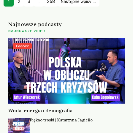
1
2
3
…
258
Następne wpisy →
Najnowsze podcasty
NAJNOWSZE VIDEO
Podcast
Woda, energia i demografia
Piękno troski | Katarzyna Jagiełło