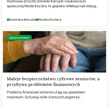
Rozmowa artystki Dominiki Kieruzel i naukowczyni
społecznej Moniki Kostery to głęboka refleksja nad relacją
sztuki, przyrody oraz człowieka w przestrzeni
współczesnego miasta.
Dominika Kieruzel
Monika Kostera
Społeczeństwo
Maleje bezpieczeństwo cyfrowe seniorów, a
przybywa problemów finansowych
Problemy finansowe seniorów stają się zjawiskiem
masowym. Sytuację osób starszych pogarsza
bezwzględność cyberprzestępców.