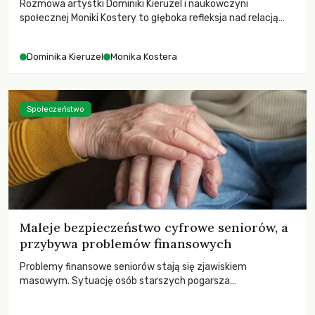
Rozmowa artystki Dominiki Kieruzel i naukowczyni
społecznej Moniki Kostery to głęboka refleksja nad relacją
sztuki, przyrody oraz człowieka w przestrzeni
współczesnego miasta.
Dominika Kieruzel
Monika Kostera
Społeczeństwo
Maleje bezpieczeństwo cyfrowe seniorów, a
przybywa problemów finansowych
Problemy finansowe seniorów stają się zjawiskiem
masowym. Sytuację osób starszych pogarsza
bezwzględność cyberprzestępców.