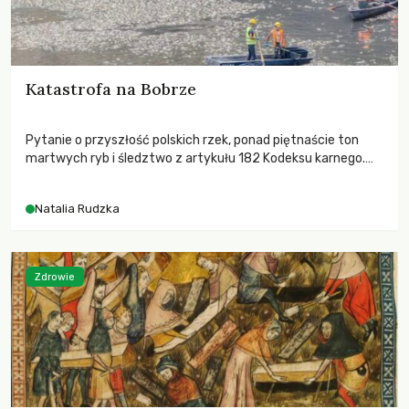
Katastrofa na Bobrze
Pytanie o przyszłość polskich rzek, ponad piętnaście ton
martwych ryb i śledztwo z artykułu 182 Kodeksu karnego.
Katastrofa na Bobrze obnażyła słabość systemu, który
pozwolił, by prace modernizacyjne uruchomiły lawinę
Natalia Rudzka
zdarzeń prowadzących do biologicznej śmierci rzeki.
Zdrowie