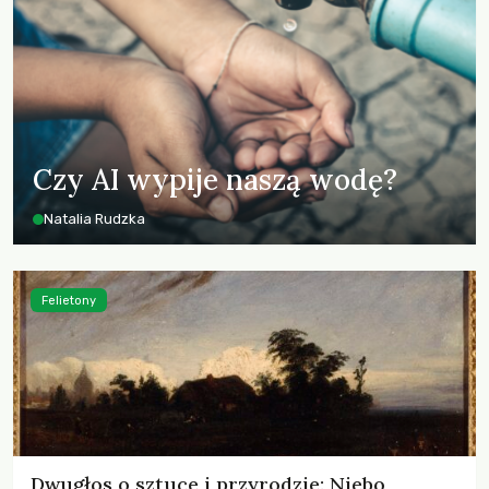
Czy AI wypije naszą wodę?
Natalia Rudzka
Felietony
Dwugłos o sztuce i przyrodzie: Niebo