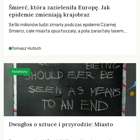
Śmierć, która zazieleniła Europę. Jak
epidemie zmieniają krajobraz
Setki milionów ludzi zmarły podczas epidemii Czarnej
Śmierci, całe miasta opustoszały, a pola zarastały lasem.
Gdy pierwsze liście nowych dębów rozwijały się na włoskich
wzgórzach, Europa dopiero podnosiła się po jednej z
Tomasz Hutsch
największych katastrof w swoich dziejach.
Felietony
Dwugłos o sztuce i przyrodzie: Miasto