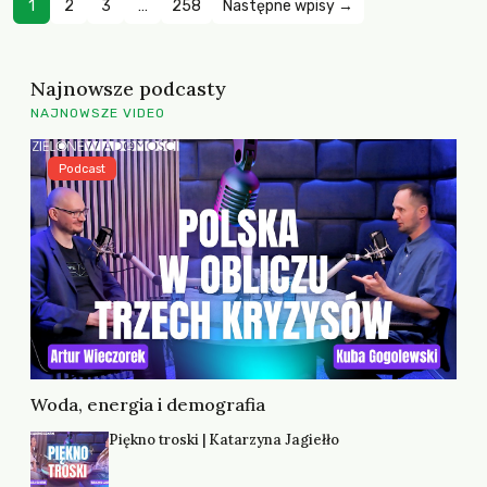
1
2
3
…
258
Następne wpisy →
Najnowsze podcasty
NAJNOWSZE VIDEO
Podcast
Woda, energia i demografia
Piękno troski | Katarzyna Jagiełło