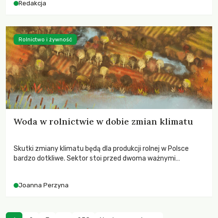
Redakcja
Rolnictwo i żywność
Woda w rolnictwie w dobie zmian klimatu
Skutki zmiany klimatu będą dla produkcji rolnej w Polsce
bardzo dotkliwe. Sektor stoi przed dwoma ważnymi
wyzwaniami – potrzebą redukcji emisji gazów cieplarnianych
oraz koniecznością prowadzenia działań adaptacyjnych do
Joanna Perzyna
zachodzących zmian klimatycznych. Wymagać to będzie
przedefiniowania podejścia do produkcji rolnej opartego
niemal wyłącznie o kryterium zysku ekonomicznego.