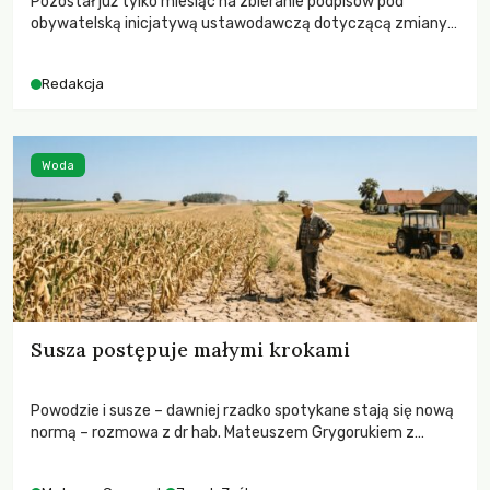
Pozostał już tylko miesiąc na zbieranie podpisów pod
obywatelską inicjatywą ustawodawczą dotyczącą zmiany
Prawa łowieckiego. Fundacja Niech Żyją! apeluje o pełną
mobilizację, ponieważ projekt zawiera historyczne i
Redakcja
niezwykle korzystne rozwiązania dla przyrody i zwierząt,
radykalnie zmieniając dotychczasowy paradygmat
funkcjonowania łowiectwa w Polsce.
Woda
Susza postępuje małymi krokami
Powodzie i susze – dawniej rzadko spotykane stają się nową
normą – rozmowa z dr hab. Mateuszem Grygorukiem z
Centrum Badań Klimatu SGGW.