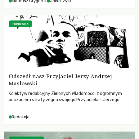
Mateusz Grygoruk
Jacek Zyśk
Publikacje
Odszedł nasz Przyjaciel Jerzy Andrzej
Masłowski
Kolektyw redakcyjny Zielonych Wiadomości z ogromnym
poczuciem straty żegna swojego Przyjaciela – Jerzego
Andrzeja Masłowskiego, kochanego Opiekuna, Mecenasa i
Mentora.
Redakcja