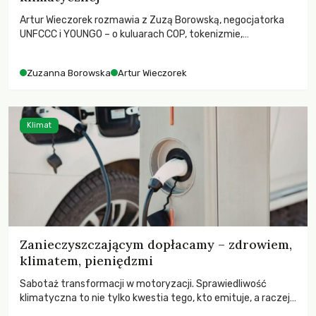
Artur Wieczorek rozmawia z Zuzą Borowską, negocjatorka
UNFCCC i YOUNGO – o kuluarach COP, tokenizmie,
różnorodności i nadziei pokładanej w ruchach klimatycznych
Zuzanna Borowska
Artur Wieczorek
Klimat
Zanieczyszczającym dopłacamy – zdrowiem,
klimatem, pieniędzmi
Sabotaż transformacji w motoryzacji. Sprawiedliwość
klimatyczna to nie tylko kwestia tego, kto emituje, a raczej
– kto ponosi konsekwencje globalnego ocieplenia.