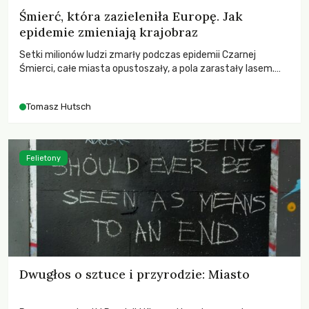
Śmierć, która zazieleniła Europę. Jak
epidemie zmieniają krajobraz
Setki milionów ludzi zmarły podczas epidemii Czarnej
Śmierci, całe miasta opustoszały, a pola zarastały lasem.
Gdy pierwsze liście nowych dębów rozwijały się na włoskich
wzgórzach, Europa dopiero podnosiła się po jednej z
Tomasz Hutsch
największych katastrof w swoich dziejach.
Felietony
Dwugłos o sztuce i przyrodzie: Miasto