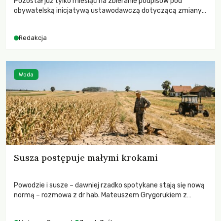
Pozostał już tylko miesiąc na zbieranie podpisów pod
obywatelską inicjatywą ustawodawczą dotyczącą zmiany
Prawa łowieckiego. Fundacja Niech Żyją! apeluje o pełną
mobilizację, ponieważ projekt zawiera historyczne i
Redakcja
niezwykle korzystne rozwiązania dla przyrody i zwierząt,
radykalnie zmieniając dotychczasowy paradygmat
funkcjonowania łowiectwa w Polsce.
Woda
Susza postępuje małymi krokami
Powodzie i susze – dawniej rzadko spotykane stają się nową
normą – rozmowa z dr hab. Mateuszem Grygorukiem z
Centrum Badań Klimatu SGGW.