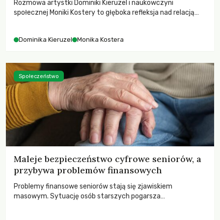
Rozmowa artystki Dominiki Kieruzel i naukowczyni
społecznej Moniki Kostery to głęboka refleksja nad relacją
sztuki, przyrody oraz człowieka w przestrzeni
współczesnego miasta.
Dominika Kieruzel
Monika Kostera
Społeczeństwo
Maleje bezpieczeństwo cyfrowe seniorów, a
przybywa problemów finansowych
Problemy finansowe seniorów stają się zjawiskiem
masowym. Sytuację osób starszych pogarsza
bezwzględność cyberprzestępców.