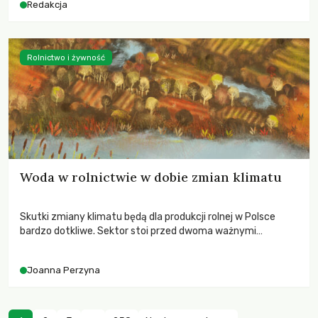
Redakcja
Rolnictwo i żywność
Woda w rolnictwie w dobie zmian klimatu
Skutki zmiany klimatu będą dla produkcji rolnej w Polsce
bardzo dotkliwe. Sektor stoi przed dwoma ważnymi
wyzwaniami – potrzebą redukcji emisji gazów cieplarnianych
oraz koniecznością prowadzenia działań adaptacyjnych do
Joanna Perzyna
zachodzących zmian klimatycznych. Wymagać to będzie
przedefiniowania podejścia do produkcji rolnej opartego
niemal wyłącznie o kryterium zysku ekonomicznego.