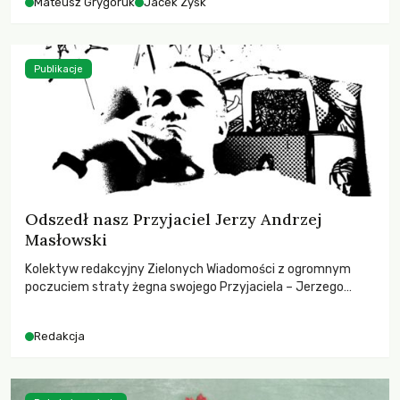
Mateusz Grygoruk
Jacek Zyśk
Publikacje
Odszedł nasz Przyjaciel Jerzy Andrzej
Masłowski
Kolektyw redakcyjny Zielonych Wiadomości z ogromnym
poczuciem straty żegna swojego Przyjaciela – Jerzego
Andrzeja Masłowskiego, kochanego Opiekuna, Mecenasa i
Mentora.
Redakcja