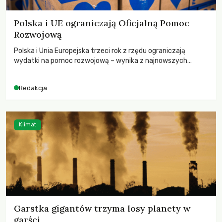
Polska i UE ograniczają Oficjalną Pomoc
Rozwojową
Polska i Unia Europejska trzeci rok z rzędu ograniczają
wydatki na pomoc rozwojową – wynika z najnowszych
danych OECD za 2025 rok. Spadki obejmują także wsparcie
dla krajów najbardziej potrzebujących, a globalnie
Redakcja
odnotowano największe tąpnięcie ODA w historii. Jakie będą
konsekwencje tych decyzji dla świata dotkniętego
kryzysami i ubóstwem?
Klimat
Garstka gigantów trzyma losy planety w
garści