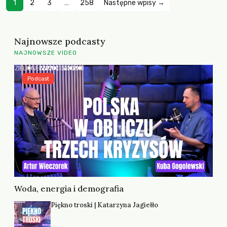
1
2
3
…
258
Następne wpisy →
Najnowsze podcasty
NAJNOWSZE VIDEO
Podcast
Woda, energia i demografia
Piękno troski | Katarzyna Jagiełło