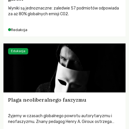
Wyniki są jednoznaczne: zaledwie 57 podmiotów odpowiada
za aż 80% globalnych emisji CO2.
Redakcja
Edukacja
Plaga neoliberalnego faszyzmu
Żyjemy w czasach globalnego powrotu autorytaryzmu i
neofaszyzmu. Znany pedagog Henry A. Giroux ostrzega
przed korporacyjną tyranią niszczącą społeczeństwo. Czy