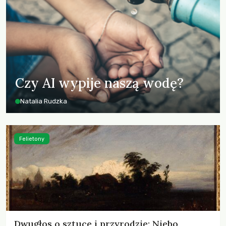
Czy AI wypije naszą wodę?
Natalia Rudzka
Felietony
Dwugłos o sztuce i przyrodzie: Niebo