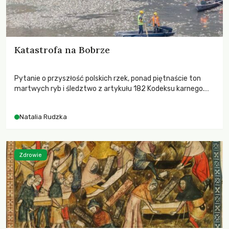
Katastrofa na Bobrze
Pytanie o przyszłość polskich rzek, ponad piętnaście ton
martwych ryb i śledztwo z artykułu 182 Kodeksu karnego.
Katastrofa na Bobrze obnażyła słabość systemu, który
pozwolił, by prace modernizacyjne uruchomiły lawinę
Natalia Rudzka
zdarzeń prowadzących do biologicznej śmierci rzeki.
Zdrowie