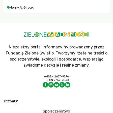
współczesne uniwersytety obronią swoją niezależność i
Henry A. Giroux
wychowają świadomych obywateli?
Niezależny portal informacyjny prowadzony przez
Fundację Zielone Światło. Tworzymy rzetelne treści o
społeczeństwie, ekologii i gospodarce, wspierając
świadome decyzje i realne zmiany.
e-ISSN 2657-9596
ISSN 2657-9030
Tematy
Społeczeństwo