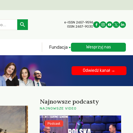
Search Button
e-ISSN 2657-9596
ISSN 2657-9030
Fundacja
Wesprzyj nas
Odwiedź kanał →
Najnowsze podcasty
NAJNOWSZE VIDEO
Podcast