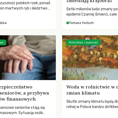
zmieniają krajobraz
rzyszłość polskich rzek, ponad
ton martwych ryb i śledztwo z
Setki milionów ludzi zmarły p
2 Kodeksu karnego. Katastrofa
epidemii Czarnej Śmierci, całe
bnażyła słabość systemu,
opustoszały, a pola zarastały
dzka
Tomasz Hutsch
lił, by prace modernizacyjne
pierwsze liście nowych dębów 
 lawinę zdarzeń prowadzących
się na włoskich wzgórzach, Eu
nej śmierci rzeki.
podnosiła się po jednej z najw
katastrof w swoich dziejach.
two
Rolnictwo i żywność
ezpieczeństwo
Woda w rolnictwie w 
seniorów, a przybywa
zmian klimatu
ów finansowych
Skutki zmiany klimatu będą dl
rolnej w Polsce bardzo dotkliw
nansowe seniorów stają się
stoi przed dwoma ważnymi w
 masowym. Sytuację osób
potrzebą redukcji emisji gazó