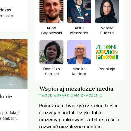
odczas
 miasta
 lasem. Gdy
rozwijały
Kuba
Artur
Natalia
Gogolewski
Wieczorek
Rudzka
ropa dopiero
iększych
Dominika
Monika
Redakcja
Kieruzel
Kostera
Wspieraj niezależne media
dobie
TWOJE WSPARCIE MA ZNACZENIE
Pomóż nam tworzyć rzetelne treści
i rozwijać portal. Dzięki Tobie
a produkcji
e. Sektor
możemy publikować rzetelne treści i
yzwaniami –
rozwijać niezależne medium.
w