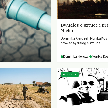
Dwugłos o sztuce i pr
Niebo
Dominika Kieruzel i Monika Kos
prowadzą dialog o sztuce
przedstawiającej niebo i kosm
jej rezonansowy wpływ na lud
Dominika Kieruzel
Monika Ko
wrażliwość, odczuwanie przes
relację z naturą.
Publikacje