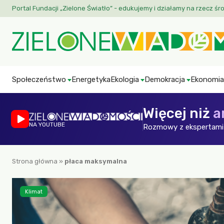
Portal Fundacji „Zielone Światło” - edukujemy i działamy na rzecz śr
Społeczeństwo
Energetyka
Ekologia
Demokracja
Ekonomia
Więcej niż
a
NA YOUTUBE
Rozmowy z ekspertami 
Strona główna
»
płaca maksymalna
Klimat