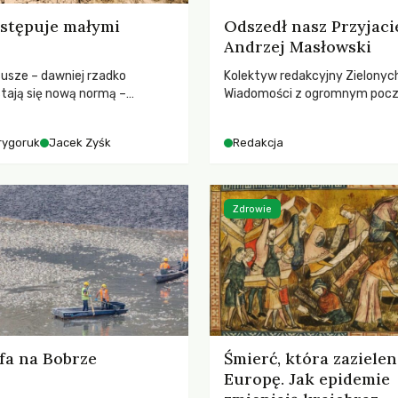
stępuje małymi
Odszedł nasz Przyjaci
Andrzej Masłowski
susze – dawniej rzadko
Kolektyw redakcyjny Zielonyc
tają się nową normą –
Wiadomości z ogromnym poc
dr hab. Mateuszem
straty żegna swojego Przyjaci
m z Centrum Badań Klimatu
Jerzego Andrzeja Masłowskieg
rygoruk
Jacek Zyśk
Redakcja
kochanego Opiekuna, Mecenasa
Zdrowie
fa na Bobrze
Śmierć, która zazielen
Europę. Jak epidemie