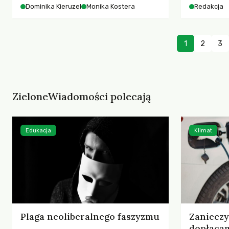
starszych 
Dominika Kieruzel
Monika Kostera
Redakcja
współczesnego miasta.
cyberprzes
1
2
3
ZieloneWiadomości polecają
Edukacja
Klimat
Plaga neoliberalnego faszyzmu
Zaniecz
dopłaca