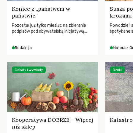
Koniec z „państwem w
Susza po
państwie”
krokami
Pozostał już tylko miesiąc na zbieranie
Powodzie i 
podpisów pod obywatelską inicjatywą
spotykane s
ustawodawczą dotyczącą zmiany Prawa
rozmowa z 
łowieckiego. Fundacja Niech Żyją! apeluje o
Grygorukie
Redakcja
Mateusz G
pełną mobilizację, ponieważ projekt
SGGW.
zawiera historyczne i niezwykle korzystne
rozwiązania dla przyrody i zwierząt,
radykalnie zmieniając dotychczasowy
Debaty i wywiady
Rzeki
paradygmat funkcjonowania łowiectwa w
Polsce.
Kooperatywa DOBRZE – Więcej
Katastro
niż sklep