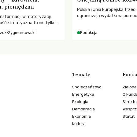
, pieniędzmi
Polska i Unia Europejska trzeci
ograniczają wydatki na pomo
nsformacji w motoryzacji.
– wynika z najnowszych dany
ość klimatyczna to nie tylko
2025 rok. Spadki obejmują ta
, kto emituje, a raczej – kto
czuk-Zygmuntowski
Redakcja
dla krajów najbardziej potrzeb
ekwencje globalnego
globalnie odnotowano najwięk
tąpnięcie ODA w historii. Jaki
konsekwencje tych decyzji dla
dotkniętego kryzysami i ubó
Tematy
Funda
Społeczeństwo
Zielone
Energetyka
O Funda
Ekologia
Struktu
Demokracja
Wesprzy
Ekonomia
Statut
Kultura