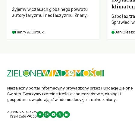
klimatem
Żyjemy w czasach globalnego powrotu
autorytaryzmu i neofaszyzmu. Znany
Sabotaż tra
pedagog Henry A. Giroux ostrzega przed
Sprawiedliw
korporacyjną tyranią niszczącą
kwestia tego
Henry A. Giroux
Jan Olesz
społeczeństwo. Czy współczesne
ponosi kons
uniwersytety obronią swoją niezależność i
ocieplenia.
wychowają świadomych obywateli?
Niezależny portal informacyjny prowadzony przez Fundację Zielone
Światło. Tworzymy rzetelne treści o społeczeństwie, ekologii i
gospodarce, wspierając świadome decyzje i realne zmiany.
e-ISSN 2657-9596
ISSN 2657-9030