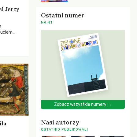
el Jerzy
Ostatni numer
NR 41
h
zuciem
ela –
o,
 i Mentora.
Zobacz wszystkie numery →
Nasi autorzy
iła
OSTATNIO PUBLIKOWALI