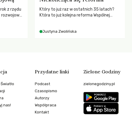
 rok z rzędu
Który to już raz w ostatnich 35 latach?
c rozwojową
Która to już kolejna reforma Wspólnej
ch OECD za
Polityki Rolnej (WPR) mająca chronić
kże wsparcie
rolników i odpowiadać na potrzeby
Justyna Zwolińska
ujących, a
społeczne?
sze
e będą
 świata
stwem?
cja
Przydatne linki
Zielone Godziny
 Światło
Podcast
zielonegodziny.pl
cji
Czasopismo
ra
Autorzy
j nas!
Współpraca
Kontakt