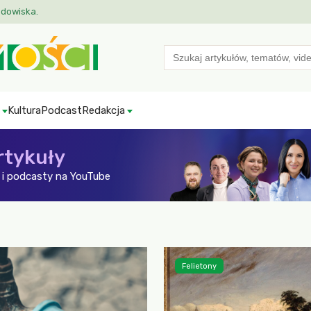
odowiska.
Search
for:
Kultura
Podcast
Redakcja
rtykuły
i podcasty na YouTube
Felietony