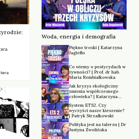
zyrodzie:
Woda, energia i demografia
Piękno troski | Katarzyna
tera
Jagiełło
os, ukazując
Co wiemy o pestycydach w
zką
żywności? | Prof. dr hab.
stera
trzeni oraz
Maria Rembiałkowska
Jak kryzys ekologiczny
zmienia współczesnego
człowieka? | Katarzyna
Kurska-Wilk
System ETS2. Czy
wyczyści nasze kieszenie?
| Patryk Strzałkowski
Polityka jest na talerzu | Dr
Justyna Zwolińska