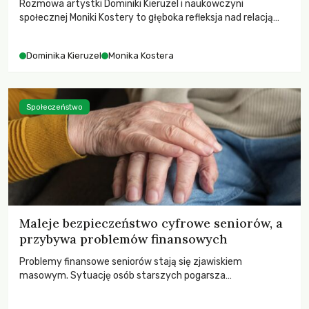
Rozmowa artystki Dominiki Kieruzel i naukowczyni
społecznej Moniki Kostery to głęboka refleksja nad relacją
sztuki, przyrody oraz człowieka w przestrzeni
współczesnego miasta.
Dominika Kieruzel
Monika Kostera
Społeczeństwo
Maleje bezpieczeństwo cyfrowe seniorów, a
przybywa problemów finansowych
Problemy finansowe seniorów stają się zjawiskiem
masowym. Sytuację osób starszych pogarsza
bezwzględność cyberprzestępców.