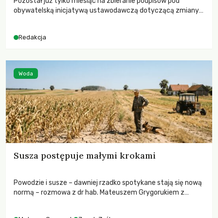
Pozostał już tylko miesiąc na zbieranie podpisów pod
obywatelską inicjatywą ustawodawczą dotyczącą zmiany
Prawa łowieckiego. Fundacja Niech Żyją! apeluje o pełną
mobilizację, ponieważ projekt zawiera historyczne i
Redakcja
niezwykle korzystne rozwiązania dla przyrody i zwierząt,
radykalnie zmieniając dotychczasowy paradygmat
funkcjonowania łowiectwa w Polsce.
Woda
Susza postępuje małymi krokami
Powodzie i susze – dawniej rzadko spotykane stają się nową
normą – rozmowa z dr hab. Mateuszem Grygorukiem z
Centrum Badań Klimatu SGGW.