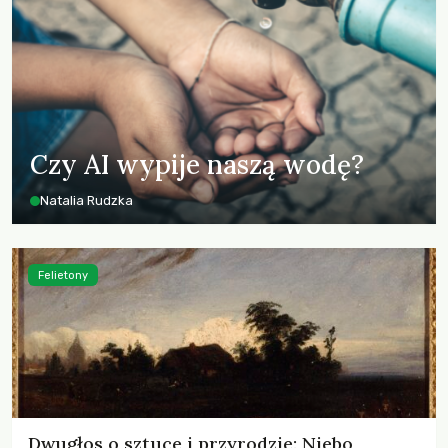
Czy AI wypije naszą wodę?
Natalia Rudzka
Felietony
Dwugłos o sztuce i przyrodzie: Niebo