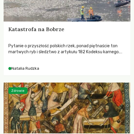
Katastrofa na Bobrze
Pytanie o przyszłość polskich rzek, ponad piętnaście ton
martwych ryb i śledztwo z artykułu 182 Kodeksu karnego.
Katastrofa na Bobrze obnażyła słabość systemu, który
pozwolił, by prace modernizacyjne uruchomiły lawinę
Natalia Rudzka
zdarzeń prowadzących do biologicznej śmierci rzeki.
Zdrowie