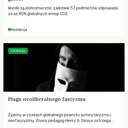
Wyniki są jednoznaczne: zaledwie 57 podmiotów odpowiada
za aż 80% globalnych emisji CO2.
Redakcja
Edukacja
Plaga neoliberalnego faszyzmu
Żyjemy w czasach globalnego powrotu autorytaryzmu i
neofaszyzmu. Znany pedagog Henry A. Giroux ostrzega
przed korporacyjną tyranią niszczącą społeczeństwo. Czy