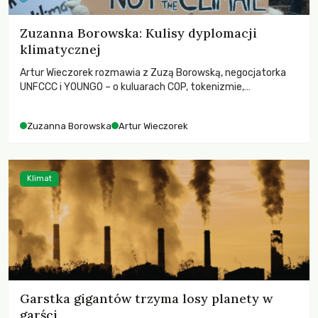
Zuzanna Borowska: Kulisy dyplomacji
klimatycznej
Artur Wieczorek rozmawia z Zuzą Borowską, negocjatorka
UNFCCC i YOUNGO – o kuluarach COP, tokenizmie,
różnorodności i nadziei pokładanej w ruchach klimatycznych
Zuzanna Borowska
Artur Wieczorek
Klimat
Garstka gigantów trzyma losy planety w
garści