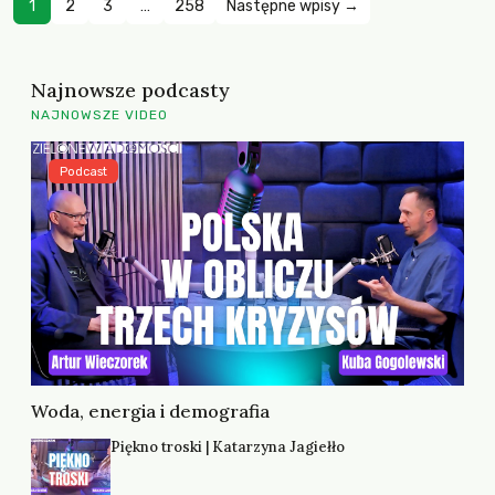
1
2
3
…
258
Następne wpisy →
Najnowsze podcasty
NAJNOWSZE VIDEO
Podcast
Woda, energia i demografia
Piękno troski | Katarzyna Jagiełło