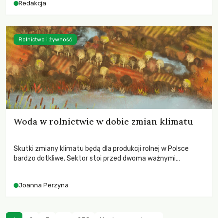
Redakcja
Rolnictwo i żywność
Woda w rolnictwie w dobie zmian klimatu
Skutki zmiany klimatu będą dla produkcji rolnej w Polsce
bardzo dotkliwe. Sektor stoi przed dwoma ważnymi
wyzwaniami – potrzebą redukcji emisji gazów cieplarnianych
oraz koniecznością prowadzenia działań adaptacyjnych do
Joanna Perzyna
zachodzących zmian klimatycznych. Wymagać to będzie
przedefiniowania podejścia do produkcji rolnej opartego
niemal wyłącznie o kryterium zysku ekonomicznego.