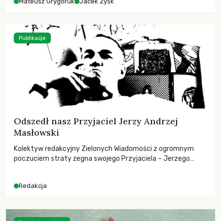
Mateusz Grygoruk
Jacek Zyśk
Publikacje
Odszedł nasz Przyjaciel Jerzy Andrzej
Masłowski
Kolektyw redakcyjny Zielonych Wiadomości z ogromnym
poczuciem straty żegna swojego Przyjaciela – Jerzego
Andrzeja Masłowskiego, kochanego Opiekuna, Mecenasa i
Mentora.
Redakcja