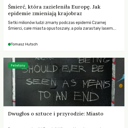
Śmierć, która zazieleniła Europę. Jak
epidemie zmieniają krajobraz
Setki milionów ludzi zmarły podczas epidemii Czarnej
Śmierci, całe miasta opustoszały, a pola zarastały lasem.
Gdy pierwsze liście nowych dębów rozwijały się na włoskich
wzgórzach, Europa dopiero podnosiła się po jednej z
Tomasz Hutsch
największych katastrof w swoich dziejach.
Felietony
Dwugłos o sztuce i przyrodzie: Miasto