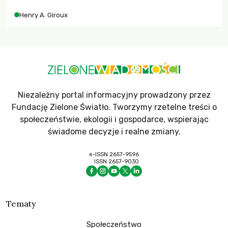
współczesne uniwersytety obronią swoją niezależność i
Henry A. Giroux
wychowają świadomych obywateli?
Niezależny portal informacyjny prowadzony przez
Fundację Zielone Światło. Tworzymy rzetelne treści o
społeczeństwie, ekologii i gospodarce, wspierając
świadome decyzje i realne zmiany.
e-ISSN 2657-9596
ISSN 2657-9030
Tematy
Społeczeństwo