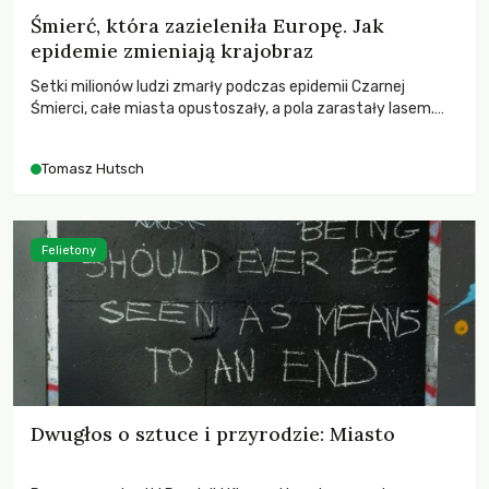
Śmierć, która zazieleniła Europę. Jak
epidemie zmieniają krajobraz
Setki milionów ludzi zmarły podczas epidemii Czarnej
Śmierci, całe miasta opustoszały, a pola zarastały lasem.
Gdy pierwsze liście nowych dębów rozwijały się na włoskich
wzgórzach, Europa dopiero podnosiła się po jednej z
Tomasz Hutsch
największych katastrof w swoich dziejach.
Felietony
Dwugłos o sztuce i przyrodzie: Miasto