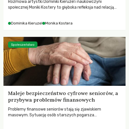
Rozmowa artystki Dominiki Kieruzel i naukowczyni
społecznej Moniki Kostery to głęboka refleksja nad relacją
sztuki, przyrody oraz człowieka w przestrzeni
współczesnego miasta.
Dominika Kieruzel
Monika Kostera
Społeczeństwo
Maleje bezpieczeństwo cyfrowe seniorów, a
przybywa problemów finansowych
Problemy finansowe seniorów stają się zjawiskiem
masowym. Sytuację osób starszych pogarsza
bezwzględność cyberprzestępców.