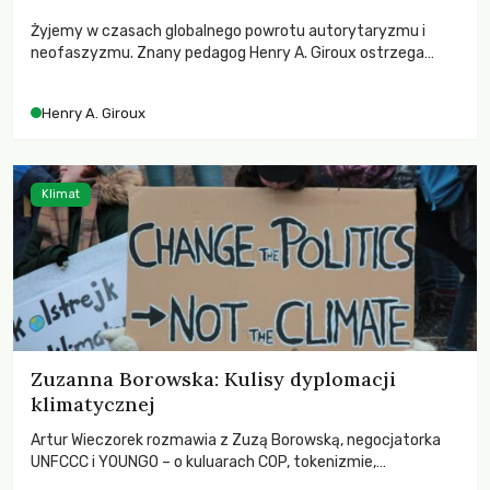
Żyjemy w czasach globalnego powrotu autorytaryzmu i
neofaszyzmu. Znany pedagog Henry A. Giroux ostrzega
przed korporacyjną tyranią niszczącą społeczeństwo. Czy
współczesne uniwersytety obronią swoją niezależność i
Henry A. Giroux
wychowają świadomych obywateli?
Klimat
Zuzanna Borowska: Kulisy dyplomacji
klimatycznej
Artur Wieczorek rozmawia z Zuzą Borowską, negocjatorka
UNFCCC i YOUNGO – o kuluarach COP, tokenizmie,
różnorodności i nadziei pokładanej w ruchach klimatycznych