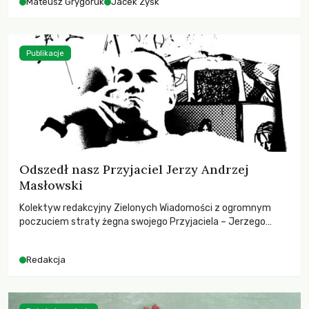
Mateusz Grygoruk
Jacek Zyśk
Publikacje
Odszedł nasz Przyjaciel Jerzy Andrzej
Masłowski
Kolektyw redakcyjny Zielonych Wiadomości z ogromnym
poczuciem straty żegna swojego Przyjaciela – Jerzego
Andrzeja Masłowskiego, kochanego Opiekuna, Mecenasa i
Mentora.
Redakcja