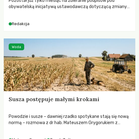
Pozostał już tylko miesiąc na zbieranie podpisów pod
obywatelską inicjatywą ustawodawczą dotyczącą zmiany
Prawa łowieckiego. Fundacja Niech Żyją! apeluje o pełną
mobilizację, ponieważ projekt zawiera historyczne i
Redakcja
niezwykle korzystne rozwiązania dla przyrody i zwierząt,
radykalnie zmieniając dotychczasowy paradygmat
funkcjonowania łowiectwa w Polsce.
Woda
Susza postępuje małymi krokami
Powodzie i susze – dawniej rzadko spotykane stają się nową
normą – rozmowa z dr hab. Mateuszem Grygorukiem z
Centrum Badań Klimatu SGGW.