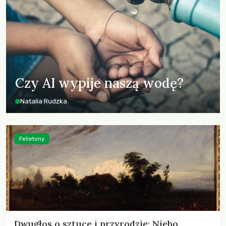
Czy AI wypije naszą wodę?
Natalia Rudzka
Felietony
Dwugłos o sztuce i przyrodzie: Niebo