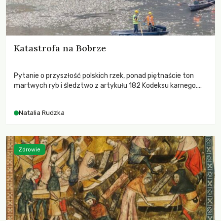
Katastrofa na Bobrze
Pytanie o przyszłość polskich rzek, ponad piętnaście ton
martwych ryb i śledztwo z artykułu 182 Kodeksu karnego.
Katastrofa na Bobrze obnażyła słabość systemu, który
pozwolił, by prace modernizacyjne uruchomiły lawinę
Natalia Rudzka
zdarzeń prowadzących do biologicznej śmierci rzeki.
Zdrowie