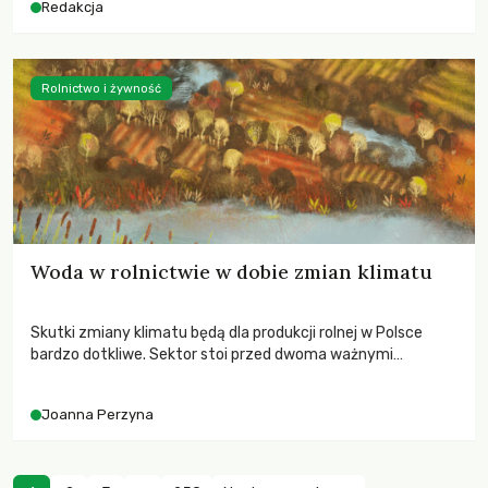
Redakcja
Rolnictwo i żywność
Woda w rolnictwie w dobie zmian klimatu
Skutki zmiany klimatu będą dla produkcji rolnej w Polsce
bardzo dotkliwe. Sektor stoi przed dwoma ważnymi
wyzwaniami – potrzebą redukcji emisji gazów cieplarnianych
oraz koniecznością prowadzenia działań adaptacyjnych do
Joanna Perzyna
zachodzących zmian klimatycznych. Wymagać to będzie
przedefiniowania podejścia do produkcji rolnej opartego
niemal wyłącznie o kryterium zysku ekonomicznego.