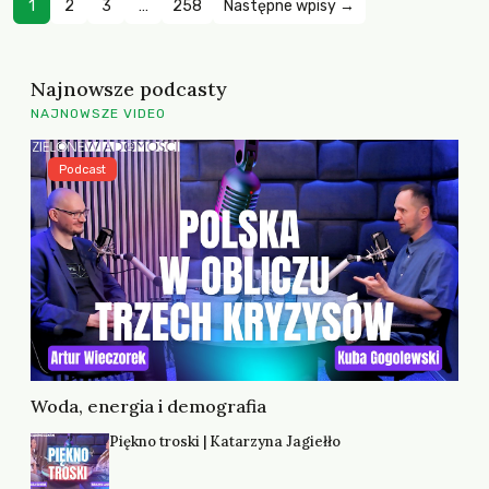
1
2
3
…
258
Następne wpisy →
Najnowsze podcasty
NAJNOWSZE VIDEO
Podcast
Woda, energia i demografia
Piękno troski | Katarzyna Jagiełło