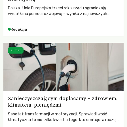
Polska i Unia Europejska trzeci rok z rzędu ograniczają
wydatki na pomoc rozwojową – wynika z najnowszych
danych OECD za 2025 rok. Spadki obejmują także wsparcie
dla krajów najbardziej potrzebujących, a globalnie
Redakcja
odnotowano największe tąpnięcie ODA w historii. Jakie będą
konsekwencje tych decyzji dla świata dotkniętego
kryzysami i ubóstwem?
Klimat
Zanieczyszczającym dopłacamy – zdrowiem,
klimatem, pieniędzmi
Sabotaż transformacji w motoryzacji. Sprawiedliwość
klimatyczna to nie tylko kwestia tego, kto emituje, a raczej
– kto ponosi konsekwencje globalnego ocieplenia.