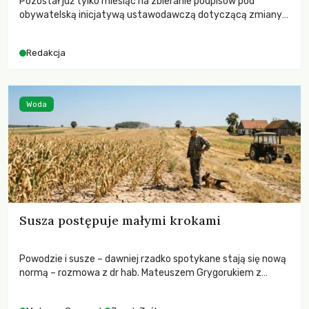
Pozostał już tylko miesiąc na zbieranie podpisów pod
obywatelską inicjatywą ustawodawczą dotyczącą zmiany
Prawa łowieckiego. Fundacja Niech Żyją! apeluje o pełną
mobilizację, ponieważ projekt zawiera historyczne i
Redakcja
niezwykle korzystne rozwiązania dla przyrody i zwierząt,
radykalnie zmieniając dotychczasowy paradygmat
funkcjonowania łowiectwa w Polsce.
Woda
Susza postępuje małymi krokami
Powodzie i susze – dawniej rzadko spotykane stają się nową
normą – rozmowa z dr hab. Mateuszem Grygorukiem z
Centrum Badań Klimatu SGGW.