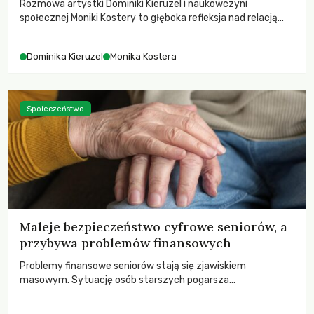
Rozmowa artystki Dominiki Kieruzel i naukowczyni
społecznej Moniki Kostery to głęboka refleksja nad relacją
sztuki, przyrody oraz człowieka w przestrzeni
współczesnego miasta.
Dominika Kieruzel
Monika Kostera
Społeczeństwo
Maleje bezpieczeństwo cyfrowe seniorów, a
przybywa problemów finansowych
Problemy finansowe seniorów stają się zjawiskiem
masowym. Sytuację osób starszych pogarsza
bezwzględność cyberprzestępców.