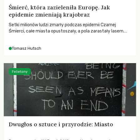
Śmierć, która zazieleniła Europę. Jak
epidemie zmieniają krajobraz
Setki milionów ludzi zmarły podczas epidemii Czarnej
Śmierci, całe miasta opustoszały, a pola zarastały lasem.
Gdy pierwsze liście nowych dębów rozwijały się na włoskich
wzgórzach, Europa dopiero podnosiła się po jednej z
Tomasz Hutsch
największych katastrof w swoich dziejach.
Felietony
Dwugłos o sztuce i przyrodzie: Miasto