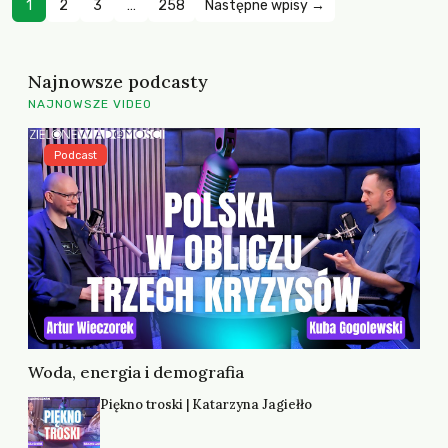
1
2
3
…
258
Następne wpisy →
Najnowsze podcasty
NAJNOWSZE VIDEO
Podcast
Woda, energia i demografia
Piękno troski | Katarzyna Jagiełło