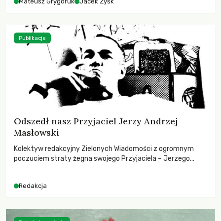
Mateusz Grygoruk
Jacek Zyśk
Publikacje
Odszedł nasz Przyjaciel Jerzy Andrzej
Masłowski
Kolektyw redakcyjny Zielonych Wiadomości z ogromnym
poczuciem straty żegna swojego Przyjaciela – Jerzego
Andrzeja Masłowskiego, kochanego Opiekuna, Mecenasa i
Mentora.
Redakcja