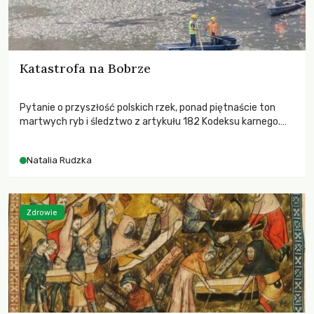
Katastrofa na Bobrze
Pytanie o przyszłość polskich rzek, ponad piętnaście ton
martwych ryb i śledztwo z artykułu 182 Kodeksu karnego.
Katastrofa na Bobrze obnażyła słabość systemu, który
pozwolił, by prace modernizacyjne uruchomiły lawinę
Natalia Rudzka
zdarzeń prowadzących do biologicznej śmierci rzeki.
Zdrowie