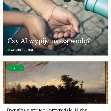
Czy AI wypije naszą wodę?
Natalia Rudzka
Felietony
Dwugłos o sztuce i przyrodzie: Niebo