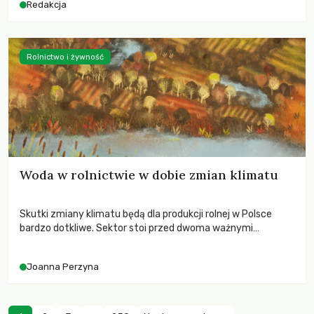
Redakcja
Rolnictwo i żywność
Woda w rolnictwie w dobie zmian klimatu
Skutki zmiany klimatu będą dla produkcji rolnej w Polsce
bardzo dotkliwe. Sektor stoi przed dwoma ważnymi
wyzwaniami – potrzebą redukcji emisji gazów cieplarnianych
oraz koniecznością prowadzenia działań adaptacyjnych do
Joanna Perzyna
zachodzących zmian klimatycznych. Wymagać to będzie
przedefiniowania podejścia do produkcji rolnej opartego
niemal wyłącznie o kryterium zysku ekonomicznego.