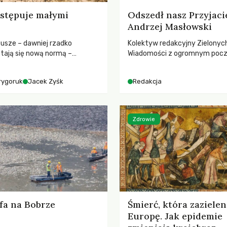
stępuje małymi
Odszedł nasz Przyjaci
Andrzej Masłowski
susze – dawniej rzadko
Kolektyw redakcyjny Zielonyc
tają się nową normą –
Wiadomości z ogromnym poc
dr hab. Mateuszem
straty żegna swojego Przyjaci
m z Centrum Badań Klimatu
Jerzego Andrzeja Masłowskieg
rygoruk
Jacek Zyśk
Redakcja
kochanego Opiekuna, Mecenasa
Zdrowie
fa na Bobrze
Śmierć, która zazielen
Europę. Jak epidemie