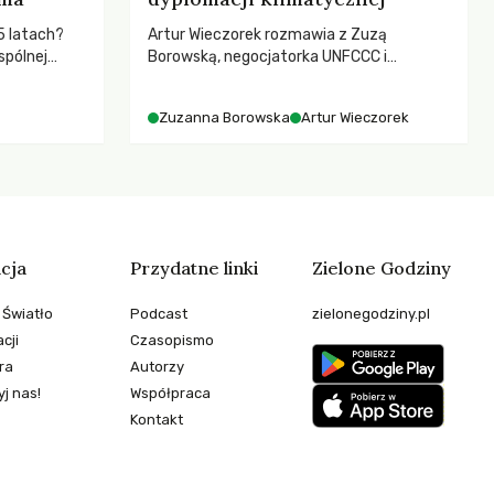
5 latach?
Artur Wieczorek rozmawia z Zuzą
spólnej
Borowską, negocjatorka UNFCCC i
hronić
YOUNGO – o kuluarach COP, tokenizmie,
zeby
różnorodności i nadziei pokładanej w
Zuzanna Borowska
Artur Wieczorek
ruchach klimatycznych
cja
Przydatne linki
Zielone Godziny
 Światło
Podcast
zielonegodziny.pl
cji
Czasopismo
ra
Autorzy
j nas!
Współpraca
Kontakt