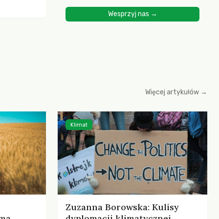
ścią
Wesprzyj nas →
yjnych do
cznych.
iowania
opartego
 zysku
Więcej artykułów →
Klimat
Zuzanna Borowska: Kulisy
rma
dyplomacji klimatycznej