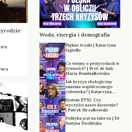
zyrodzie:
Woda, energia i demografia
Piękno troski | Katarzyna
tera
Jagiełło
os, ukazując
Co wiemy o pestycydach w
zką
żywności? | Prof. dr hab.
stera
trzeni oraz
Maria Rembiałkowska
Jak kryzys ekologiczny
zmienia współczesnego
człowieka? | Katarzyna
Kurska-Wilk
System ETS2. Czy
wyczyści nasze kieszenie?
| Patryk Strzałkowski
Polityka jest na talerzu | Dr
Justyna Zwolińska