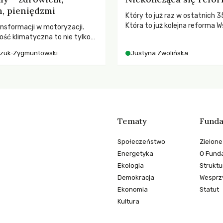
, pieniędzmi
Który to już raz w ostatnich 3
Która to już kolejna reforma W
nsformacji w motoryzacji.
Polityki Rolnej (WPR) mająca c
ość klimatyczna to nie tylko
rolników i odpowiadać na potr
, kto emituje, a raczej – kto
czuk-Zygmuntowski
Justyna Zwolińska
społeczne?
ekwencje globalnego
Tematy
Funda
Społeczeństwo
Zielone
Energetyka
O Funda
Ekologia
Struktu
Demokracja
Wesprzy
Ekonomia
Statut
Kultura