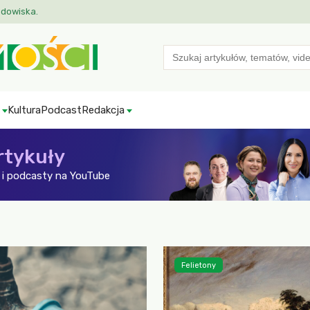
odowiska.
Search
for:
Kultura
Podcast
Redakcja
rtykuły
i podcasty na YouTube
Felietony