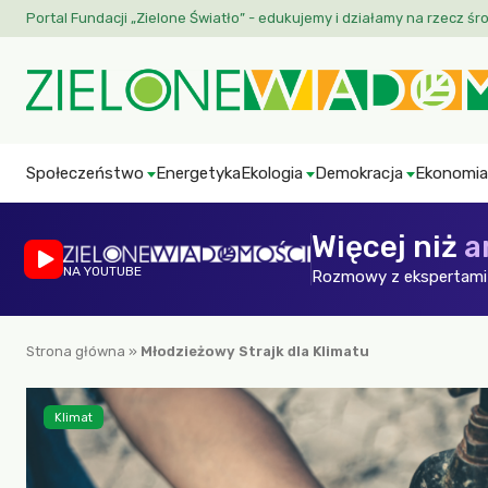
Portal Fundacji „Zielone Światło” - edukujemy i działamy na rzecz śr
Społeczeństwo
Energetyka
Ekologia
Demokracja
Ekonomia
Więcej niż
a
NA YOUTUBE
Rozmowy z ekspertami 
Strona główna
»
Młodzieżowy Strajk dla Klimatu
Klimat