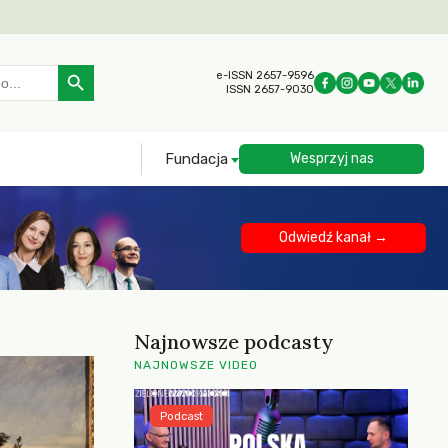
Search Button
e-ISSN 2657-9596
ISSN 2657-9030
Fundacja
Wesprzyj nas
Odwiedź kanał →
Najnowsze podcasty
NAJNOWSZE VIDEO
Podcast