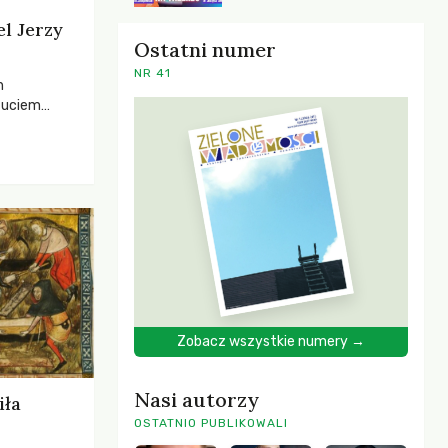
el Jerzy
Ostatni numer
NR 41
h
zuciem
ela –
o,
 i Mentora.
Zobacz wszystkie numery →
Nasi autorzy
iła
OSTATNIO PUBLIKOWALI