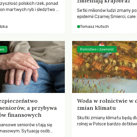
zmieniają krajobraz
rzyszłość polskich rzek, ponad
ton martwych ryb i śledztwo z
Setki milionów ludzi zmarły p
2 Kodeksu karnego. Katastrofa
epidemii Czarnej Śmierci, całe
bnażyła słabość systemu,
opustoszały, a pola zarastały
dzka
Tomasz Hutsch
lił, by prace modernizacyjne
pierwsze liście nowych dębów 
 lawinę zdarzeń prowadzących
się na włoskich wzgórzach, Eu
nej śmierci rzeki.
podnosiła się po jednej z najw
katastrof w swoich dziejach.
two
Rolnictwo i żywność
ezpieczeństwo
Woda w rolnictwie w 
seniorów, a przybywa
zmian klimatu
ów finansowych
Skutki zmiany klimatu będą dl
rolnej w Polsce bardzo dotkliw
nansowe seniorów stają się
stoi przed dwoma ważnymi w
 masowym. Sytuację osób
potrzebą redukcji emisji gazó