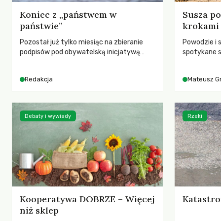
Koniec z „państwem w
Susza po
państwie”
krokami
Pozostał już tylko miesiąc na zbieranie
Powodzie i 
podpisów pod obywatelską inicjatywą
spotykane s
ustawodawczą dotyczącą zmiany Prawa
rozmowa z 
łowieckiego. Fundacja Niech Żyją! apeluje o
Grygorukie
Redakcja
Mateusz G
pełną mobilizację, ponieważ projekt
SGGW.
zawiera historyczne i niezwykle korzystne
rozwiązania dla przyrody i zwierząt,
radykalnie zmieniając dotychczasowy
Debaty i wywiady
Rzeki
paradygmat funkcjonowania łowiectwa w
Polsce.
Kooperatywa DOBRZE – Więcej
Katastro
niż sklep