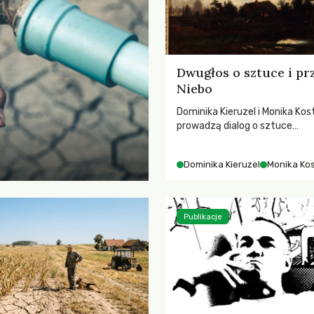
Dwugłos o sztuce i pr
Niebo
Dominika Kieruzel i Monika Kos
prowadzą dialog o sztuce
przedstawiającej niebo i kosm
jej rezonansowy wpływ na lud
Dominika Kieruzel
Monika Ko
wrażliwość, odczuwanie przes
relację z naturą.
Publikacje