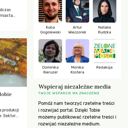
odczas
 miasta
 lasem. Gdy
rozwijały
Kuba
Artur
Natalia
Gogolewski
Wieczorek
Rudzka
ropa dopiero
iększych
Dominika
Monika
Redakcja
Kieruzel
Kostera
Wspieraj niezależne media
dobie
TWOJE WSPARCIE MA ZNACZENIE
Pomóż nam tworzyć rzetelne treści
i rozwijać portal. Dzięki Tobie
a produkcji
e. Sektor
możemy publikować rzetelne treści i
yzwaniami –
rozwijać niezależne medium.
w