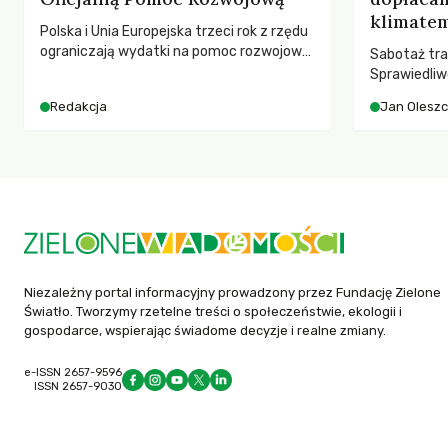
klimatem
Polska i Unia Europejska trzeci rok z rzędu
ograniczają wydatki na pomoc rozwojową
Sabotaż tra
– wynika z najnowszych danych OECD za
Sprawiedliw
2025 rok. Spadki obejmują także wsparcie
kwestia tego
Redakcja
Jan Olesz
dla krajów najbardziej potrzebujących, a
ponosi kons
globalnie odnotowano największe
ocieplenia.
tąpnięcie ODA w historii. Jakie będą
konsekwencje tych decyzji dla świata
dotkniętego kryzysami i ubóstwem?
Niezależny portal informacyjny prowadzony przez Fundację Zielone
Światło. Tworzymy rzetelne treści o społeczeństwie, ekologii i
gospodarce, wspierając świadome decyzje i realne zmiany.
e-ISSN 2657-9596
ISSN 2657-9030