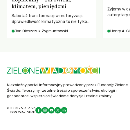
klimatem, pieniędzmi
Żyjemy w c
autorytary
Sabotaż transformacji w motoryzacji.
pedagog Hen
Sprawiedliwość klimatyczna to nie tylko
korporacyjn
kwestia tego, kto emituje, a raczej – kto
Jan Oleszczuk-Zygmuntowski
Henry A. G
społeczeńs
ponosi konsekwencje globalnego
uniwersytet
ocieplenia.
wychowają 
Niezależny portal informacyjny prowadzony przez Fundację Zielone
Światło. Tworzymy rzetelne treści o społeczeństwie, ekologii i
gospodarce, wspierając świadome decyzje i realne zmiany.
e-ISSN 2657-9596
ISSN 2657-9030