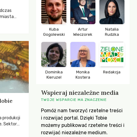
odczas
 miasta
 lasem. Gdy
rozwijały
Kuba
Artur
Natalia
Gogolewski
Wieczorek
Rudzka
ropa dopiero
iększych
Dominika
Monika
Redakcja
Kieruzel
Kostera
Wspieraj niezależne media
dobie
TWOJE WSPARCIE MA ZNACZENIE
Pomóż nam tworzyć rzetelne treści
i rozwijać portal. Dzięki Tobie
a produkcji
e. Sektor
możemy publikować rzetelne treści i
yzwaniami –
rozwijać niezależne medium.
w