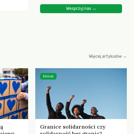
ścią
Wesprzyj nas →
yjnych do
cznych.
iowania
opartego
 zysku
Więcej artykułów →
Klimat
ją
Granice solidarności czy
ojową
solidarność bez granic?