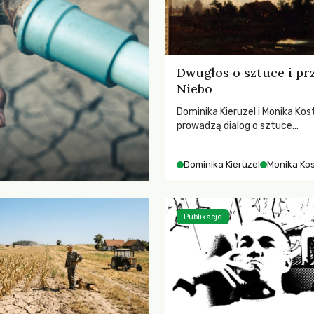
Dwugłos o sztuce i pr
Niebo
Dominika Kieruzel i Monika Kos
prowadzą dialog o sztuce
przedstawiającej niebo i kosm
jej rezonansowy wpływ na lud
Dominika Kieruzel
Monika Ko
wrażliwość, odczuwanie przes
relację z naturą.
Publikacje