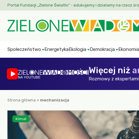
Portal Fundacji „Zielone Światło” - edukujemy i działamy na rzecz śr
Społeczeństwo
Energetyka
Ekologia
Demokracja
Ekonomia
Więcej niż
a
NA YOUTUBE
Rozmowy z ekspertami 
Strona główna
»
mechanizacja
Klimat