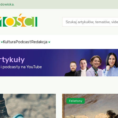
odowiska.
Search
for:
Kultura
Podcast
Redakcja
rtykuły
i podcasty na YouTube
Felietony