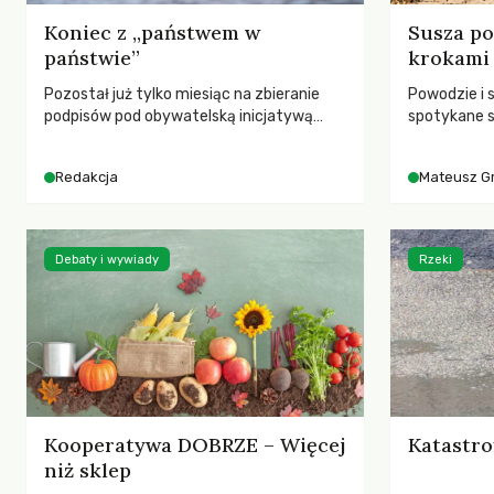
Koniec z „państwem w
Susza po
państwie”
krokami
Pozostał już tylko miesiąc na zbieranie
Powodzie i 
podpisów pod obywatelską inicjatywą
spotykane s
ustawodawczą dotyczącą zmiany Prawa
rozmowa z 
łowieckiego. Fundacja Niech Żyją! apeluje o
Grygorukie
Redakcja
Mateusz G
pełną mobilizację, ponieważ projekt
SGGW.
zawiera historyczne i niezwykle korzystne
rozwiązania dla przyrody i zwierząt,
radykalnie zmieniając dotychczasowy
Debaty i wywiady
Rzeki
paradygmat funkcjonowania łowiectwa w
Polsce.
Kooperatywa DOBRZE – Więcej
Katastro
niż sklep