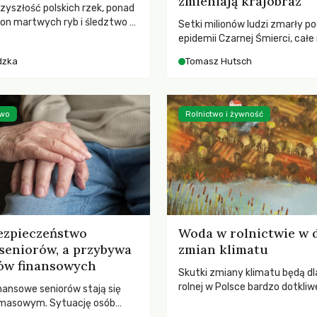
zmieniają krajobraz
rzyszłość polskich rzek, ponad
ton martwych ryb i śledztwo z
Setki milionów ludzi zmarły p
2 Kodeksu karnego. Katastrofa
epidemii Czarnej Śmierci, całe
bnażyła słabość systemu,
opustoszały, a pola zarastały
dzka
Tomasz Hutsch
lił, by prace modernizacyjne
pierwsze liście nowych dębów 
 lawinę zdarzeń prowadzących
się na włoskich wzgórzach, Eu
nej śmierci rzeki.
podnosiła się po jednej z najw
katastrof w swoich dziejach.
two
Rolnictwo i żywność
ezpieczeństwo
Woda w rolnictwie w 
seniorów, a przybywa
zmian klimatu
ów finansowych
Skutki zmiany klimatu będą dl
rolnej w Polsce bardzo dotkliw
nansowe seniorów stają się
stoi przed dwoma ważnymi w
 masowym. Sytuację osób
potrzebą redukcji emisji gazó