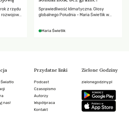
 rok z rzędu
Sprawiedliwość klimatyczna. Głosy
c rozwojową
globalnego Południa – Maria Świetlik w
ch OECD za
rozmowach o prawach pracowniczych w
kże wsparcie
czasach globalnych podziałów.
Maria Świetlik
ujących, a
sze
e będą
 świata
stwem?
cja
Przydatne linki
Zielone Godziny
 Światło
Podcast
zielonegodziny.pl
cji
Czasopismo
ra
Autorzy
j nas!
Współpraca
Kontakt