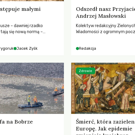
stępuje małymi
Odszedł nasz Przyjaci
Andrzej Masłowski
susze – dawniej rzadko
Kolektyw redakcyjny Zielonyc
tają się nową normą –
Wiadomości z ogromnym poc
dr hab. Mateuszem
straty żegna swojego Przyjaci
m z Centrum Badań Klimatu
Jerzego Andrzeja Masłowskieg
rygoruk
Jacek Zyśk
Redakcja
kochanego Opiekuna, Mecenasa
Zdrowie
fa na Bobrze
Śmierć, która zazielen
Europę. Jak epidemie