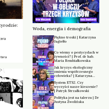
zyrodzie:
Woda, energia i demografia
Piękno troski | Katarzyna
tera
Jagiełło
os, ukazując
Co wiemy o pestycydach w
zką
żywności? | Prof. dr hab.
stera
trzeni oraz
Maria Rembiałkowska
Jak kryzys ekologiczny
zmienia współczesnego
człowieka? | Katarzyna
Kurska-Wilk
System ETS2. Czy
wyczyści nasze kieszenie?
| Patryk Strzałkowski
Polityka jest na talerzu | Dr
Justyna Zwolińska