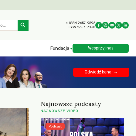
Search Button
e-ISSN 2657-9596
ISSN 2657-9030
Fundacja
Wesprzyj nas
Odwiedź kanał →
Najnowsze podcasty
NAJNOWSZE VIDEO
Podcast