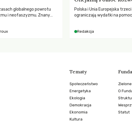
zasach globalnego powrotu
Polska i Unia Europejska trzeci
zmu i neofaszyzmu. Znany
ograniczają wydatki na pomo
ry A. Giroux ostrzega przed
– wynika z najnowszych dany
ą tyranią niszczącą
2025 rok. Spadki obejmują ta
iroux
Redakcja
two. Czy współczesne
dla krajów najbardziej potrzeb
y obronią swoją niezależność i
globalnie odnotowano najwięk
świadomych obywateli?
tąpnięcie ODA w historii. Jaki
konsekwencje tych decyzji dla
dotkniętego kryzysami i ubó
Tematy
Funda
Społeczeństwo
Zielone
Energetyka
O Funda
Ekologia
Struktu
Demokracja
Wesprzy
Ekonomia
Statut
Kultura