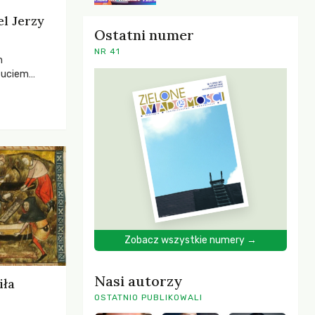
el Jerzy
Ostatni numer
NR 41
h
zuciem
ela –
o,
 i Mentora.
Zobacz wszystkie numery →
Nasi autorzy
iła
OSTATNIO PUBLIKOWALI