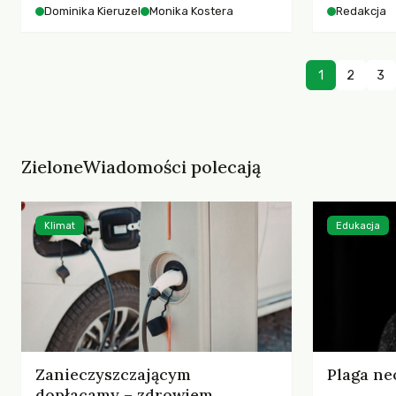
starszych 
Dominika Kieruzel
Monika Kostera
Redakcja
współczesnego miasta.
cyberprzes
1
2
3
ZieloneWiadomości polecają
Klimat
Edukacja
Zanieczyszczającym
Plaga ne
dopłacamy – zdrowiem,