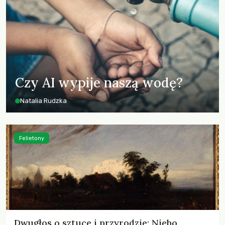
Czy AI wypije naszą wodę?
Natalia Rudzka
Felietony
Dwugłos o sztuce i przyrodzie: Niebo