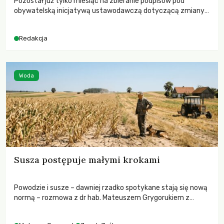
Pozostał już tylko miesiąc na zbieranie podpisów pod
obywatelską inicjatywą ustawodawczą dotyczącą zmiany
Prawa łowieckiego. Fundacja Niech Żyją! apeluje o pełną
mobilizację, ponieważ projekt zawiera historyczne i
Redakcja
niezwykle korzystne rozwiązania dla przyrody i zwierząt,
radykalnie zmieniając dotychczasowy paradygmat
funkcjonowania łowiectwa w Polsce.
Woda
Susza postępuje małymi krokami
Powodzie i susze – dawniej rzadko spotykane stają się nową
normą – rozmowa z dr hab. Mateuszem Grygorukiem z
Centrum Badań Klimatu SGGW.