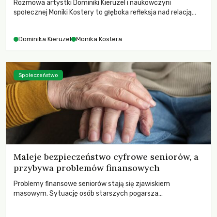
Rozmowa artystki Dominiki Kieruzel i naukowczyni
społecznej Moniki Kostery to głęboka refleksja nad relacją
sztuki, przyrody oraz człowieka w przestrzeni
współczesnego miasta.
Dominika Kieruzel
Monika Kostera
Społeczeństwo
Maleje bezpieczeństwo cyfrowe seniorów, a
przybywa problemów finansowych
Problemy finansowe seniorów stają się zjawiskiem
masowym. Sytuację osób starszych pogarsza
bezwzględność cyberprzestępców.