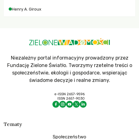
współczesne uniwersytety obronią swoją niezależność i
Henry A. Giroux
wychowają świadomych obywateli?
Niezależny portal informacyjny prowadzony przez
Fundację Zielone Światło. Tworzymy rzetelne treści o
społeczeństwie, ekologii i gospodarce, wspierając
świadome decyzje i realne zmiany.
e-ISSN 2657-9596
ISSN 2657-9030
Tematy
Społeczeństwo