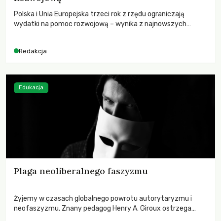
Polska i Unia Europejska trzeci rok z rzędu ograniczają
wydatki na pomoc rozwojową – wynika z najnowszych
danych OECD za 2025 rok. Spadki obejmują także wsparcie
dla krajów najbardziej potrzebujących, a globalnie
Redakcja
odnotowano największe tąpnięcie ODA w historii. Jakie będą
konsekwencje tych decyzji dla świata dotkniętego
kryzysami i ubóstwem?
Edukacja
Plaga neoliberalnego faszyzmu
Żyjemy w czasach globalnego powrotu autorytaryzmu i
neofaszyzmu. Znany pedagog Henry A. Giroux ostrzega
przed korporacyjną tyranią niszczącą społeczeństwo. Czy