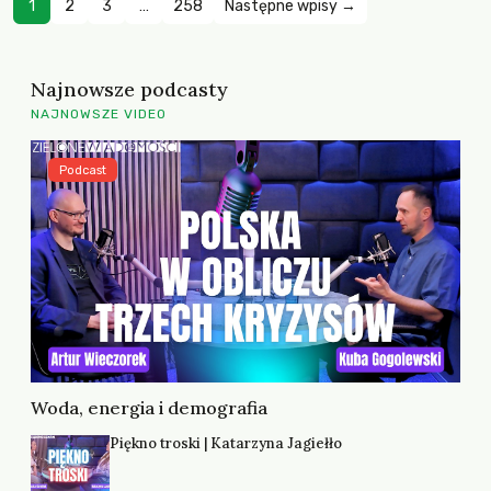
1
2
3
…
258
Następne wpisy →
Najnowsze podcasty
NAJNOWSZE VIDEO
Podcast
Woda, energia i demografia
Piękno troski | Katarzyna Jagiełło