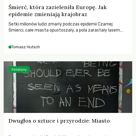
Śmierć, która zazieleniła Europę. Jak
epidemie zmieniają krajobraz
Setki milionów ludzi zmarły podczas epidemii Czarnej
Śmierci, całe miasta opustoszały, a pola zarastały lasem.
Gdy pierwsze liście nowych dębów rozwijały się na włoskich
wzgórzach, Europa dopiero podnosiła się po jednej z
Tomasz Hutsch
największych katastrof w swoich dziejach.
Felietony
Dwugłos o sztuce i przyrodzie: Miasto