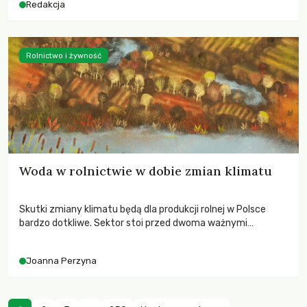
Redakcja
Rolnictwo i żywność
Woda w rolnictwie w dobie zmian klimatu
Skutki zmiany klimatu będą dla produkcji rolnej w Polsce
bardzo dotkliwe. Sektor stoi przed dwoma ważnymi
wyzwaniami – potrzebą redukcji emisji gazów cieplarnianych
oraz koniecznością prowadzenia działań adaptacyjnych do
Joanna Perzyna
zachodzących zmian klimatycznych. Wymagać to będzie
przedefiniowania podejścia do produkcji rolnej opartego
niemal wyłącznie o kryterium zysku ekonomicznego.