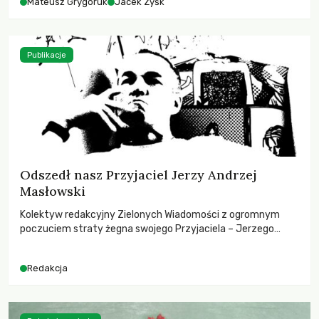
Mateusz Grygoruk
Jacek Zyśk
Publikacje
Odszedł nasz Przyjaciel Jerzy Andrzej
Masłowski
Kolektyw redakcyjny Zielonych Wiadomości z ogromnym
poczuciem straty żegna swojego Przyjaciela – Jerzego
Andrzeja Masłowskiego, kochanego Opiekuna, Mecenasa i
Mentora.
Redakcja