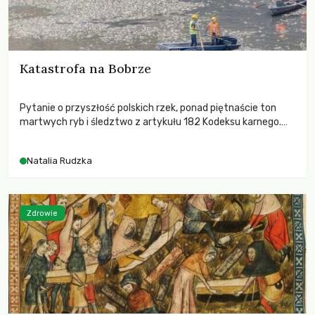
Katastrofa na Bobrze
Pytanie o przyszłość polskich rzek, ponad piętnaście ton
martwych ryb i śledztwo z artykułu 182 Kodeksu karnego.
Katastrofa na Bobrze obnażyła słabość systemu, który
pozwolił, by prace modernizacyjne uruchomiły lawinę
Natalia Rudzka
zdarzeń prowadzących do biologicznej śmierci rzeki.
Zdrowie