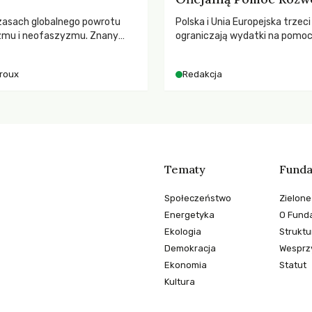
zasach globalnego powrotu
Polska i Unia Europejska trzeci
zmu i neofaszyzmu. Znany
ograniczają wydatki na pomo
ry A. Giroux ostrzega przed
– wynika z najnowszych dany
ą tyranią niszczącą
2025 rok. Spadki obejmują ta
iroux
Redakcja
two. Czy współczesne
dla krajów najbardziej potrzeb
y obronią swoją niezależność i
globalnie odnotowano najwięk
świadomych obywateli?
tąpnięcie ODA w historii. Jaki
konsekwencje tych decyzji dla
dotkniętego kryzysami i ubó
Tematy
Funda
Społeczeństwo
Zielone
Energetyka
O Funda
Ekologia
Struktu
Demokracja
Wesprzy
Ekonomia
Statut
Kultura