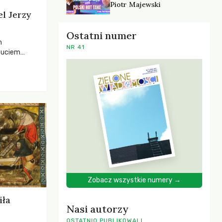
Piotr Majewski
el Jerzy
Ostatni numer
h
NR 41
zuciem
ela –
o,
 i Mentora.
Zobacz wszystkie numery →
iła
Nasi autorzy
OSTATNIO PUBLIKOWALI