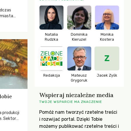
odczas
 miasta
 lasem. Gdy
rozwijały
ropa dopiero
Natalia
Dominika
Monika
iększych
Rudzka
Kieruzel
Kostera
Z
Redakcja
Mateusz
Jacek Zyśk
Grygoruk
Wspieraj niezależne media
dobie
TWOJE WSPARCIE MA ZNACZENIE
Pomóż nam tworzyć rzetelne treści
a produkcji
e. Sektor
i rozwijać portal. Dzięki Tobie
yzwaniami –
możemy publikować rzetelne treści i
w