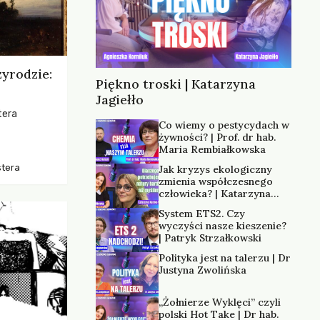
zyrodzie:
Piękno troski | Katarzyna
Jagiełło
tera
Co wiemy o pestycydach w
żywności? | Prof. dr hab.
os, ukazując
Maria Rembiałkowska
zką
stera
Jak kryzys ekologiczny
trzeni oraz
zmienia współczesnego
człowieka? | Katarzyna
Kurska-Wilk
System ETS2. Czy
wyczyści nasze kieszenie?
| Patryk Strzałkowski
Polityka jest na talerzu | Dr
Justyna Zwolińska
„Żołnierze Wyklęci” czyli
polski Hot Take | Dr hab.