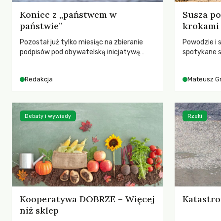
Koniec z „państwem w
Susza po
państwie”
krokami
Pozostał już tylko miesiąc na zbieranie
Powodzie i 
podpisów pod obywatelską inicjatywą
spotykane s
ustawodawczą dotyczącą zmiany Prawa
rozmowa z 
łowieckiego. Fundacja Niech Żyją! apeluje o
Grygorukie
Redakcja
Mateusz G
pełną mobilizację, ponieważ projekt
SGGW.
zawiera historyczne i niezwykle korzystne
rozwiązania dla przyrody i zwierząt,
radykalnie zmieniając dotychczasowy
Debaty i wywiady
Rzeki
paradygmat funkcjonowania łowiectwa w
Polsce.
Kooperatywa DOBRZE – Więcej
Katastro
niż sklep