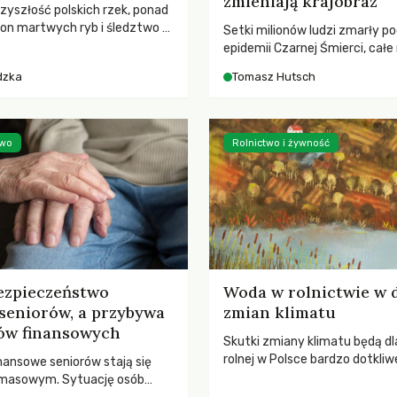
zmieniają krajobraz
rzyszłość polskich rzek, ponad
ton martwych ryb i śledztwo z
Setki milionów ludzi zmarły p
2 Kodeksu karnego. Katastrofa
epidemii Czarnej Śmierci, całe
bnażyła słabość systemu,
opustoszały, a pola zarastały
dzka
Tomasz Hutsch
lił, by prace modernizacyjne
pierwsze liście nowych dębów 
 lawinę zdarzeń prowadzących
się na włoskich wzgórzach, Eu
nej śmierci rzeki.
podnosiła się po jednej z najw
katastrof w swoich dziejach.
two
Rolnictwo i żywność
ezpieczeństwo
Woda w rolnictwie w 
seniorów, a przybywa
zmian klimatu
ów finansowych
Skutki zmiany klimatu będą dl
rolnej w Polsce bardzo dotkliw
nansowe seniorów stają się
stoi przed dwoma ważnymi w
 masowym. Sytuację osób
potrzebą redukcji emisji gazó