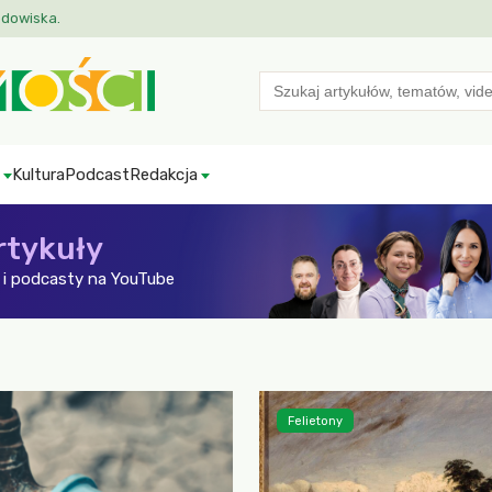
odowiska.
Search
for:
Kultura
Podcast
Redakcja
rtykuły
i podcasty na YouTube
Felietony