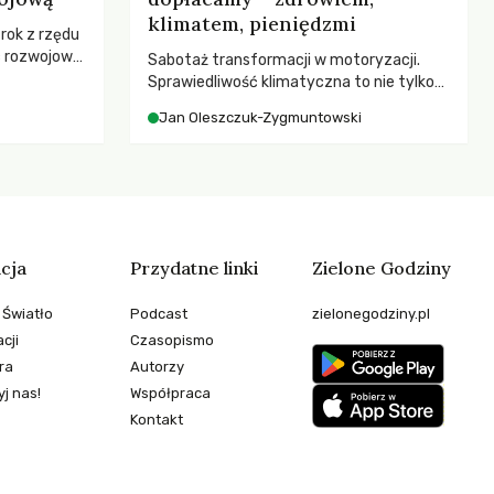
klimatem, pieniędzmi
 rok z rzędu
c rozwojową
Sabotaż transformacji w motoryzacji.
ch OECD za
Sprawiedliwość klimatyczna to nie tylko
kże wsparcie
kwestia tego, kto emituje, a raczej – kto
Jan Oleszczuk-Zygmuntowski
ujących, a
ponosi konsekwencje globalnego
sze
ocieplenia.
e będą
 świata
stwem?
cja
Przydatne linki
Zielone Godziny
 Światło
Podcast
zielonegodziny.pl
cji
Czasopismo
ra
Autorzy
j nas!
Współpraca
Kontakt