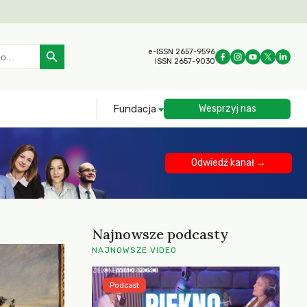
Search Button
e-ISSN 2657-9596
ISSN 2657-9030
Fundacja
Wesprzyj nas
Odwiedź kanał →
Najnowsze podcasty
NAJNOWSZE VIDEO
Podcast