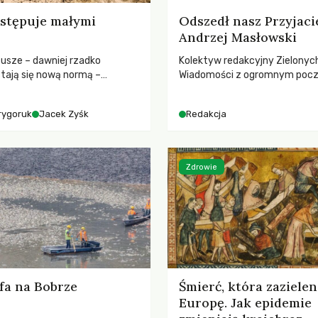
stępuje małymi
Odszedł nasz Przyjaci
Andrzej Masłowski
susze – dawniej rzadko
Kolektyw redakcyjny Zielonyc
tają się nową normą –
Wiadomości z ogromnym poc
dr hab. Mateuszem
straty żegna swojego Przyjaci
m z Centrum Badań Klimatu
Jerzego Andrzeja Masłowskieg
rygoruk
Jacek Zyśk
Redakcja
kochanego Opiekuna, Mecenasa
Zdrowie
fa na Bobrze
Śmierć, która zazielen
Europę. Jak epidemie