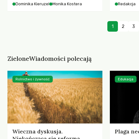
starszych 
Dominika Kieruzel
Monika Kostera
Redakcja
współczesnego miasta.
cyberprzes
1
2
3
ZieloneWiadomości polecają
Rolnictwo i żywność
Edukacja
Wieczna dyskusja.
Plaga ne
Niekończąca się reforma