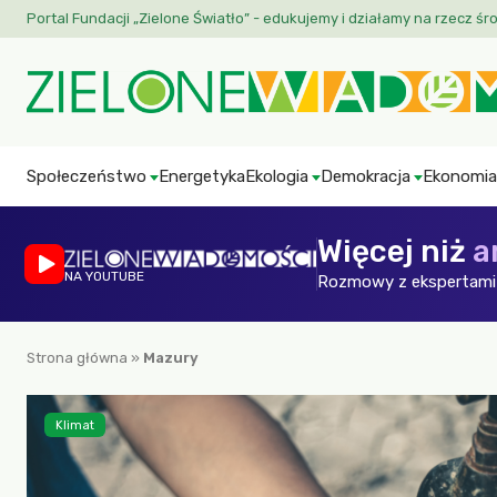
Portal Fundacji „Zielone Światło” - edukujemy i działamy na rzecz śr
Społeczeństwo
Energetyka
Ekologia
Demokracja
Ekonomia
Więcej niż
a
NA YOUTUBE
Rozmowy z ekspertami 
Strona główna
»
Mazury
Klimat