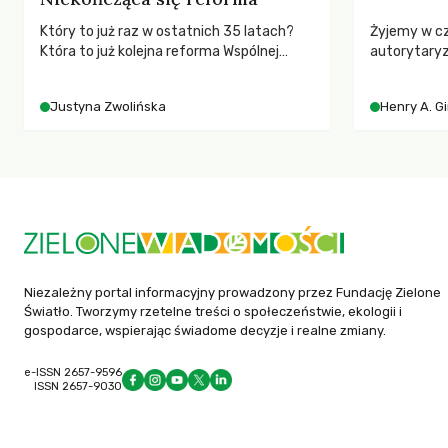
Który to już raz w ostatnich 35 latach?
Żyjemy w c
Która to już kolejna reforma Wspólnej
autorytary
Polityki Rolnej (WPR) mająca chronić
pedagog Hen
rolników i odpowiadać na potrzeby
korporacyjn
Justyna Zwolińska
Henry A. G
społeczne?
społeczeńs
uniwersytet
wychowają 
Niezależny portal informacyjny prowadzony przez Fundację Zielone
Światło. Tworzymy rzetelne treści o społeczeństwie, ekologii i
gospodarce, wspierając świadome decyzje i realne zmiany.
e-ISSN 2657-9596
ISSN 2657-9030