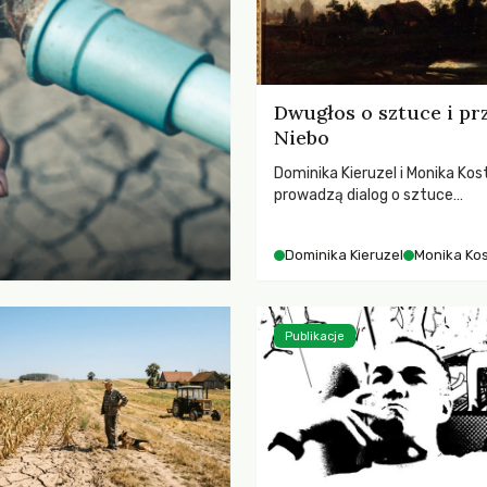
Dwugłos o sztuce i pr
Niebo
Dominika Kieruzel i Monika Kos
prowadzą dialog o sztuce
przedstawiającej niebo i kosm
jej rezonansowy wpływ na lud
Dominika Kieruzel
Monika Ko
wrażliwość, odczuwanie przes
relację z naturą.
Publikacje