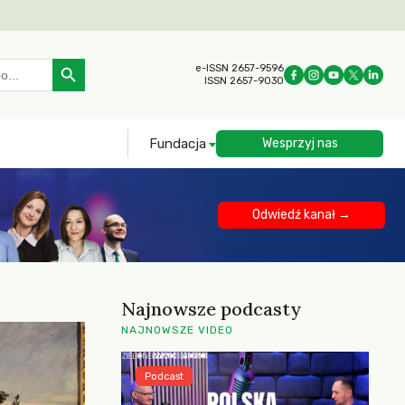
Search Button
e-ISSN 2657-9596
ISSN 2657-9030
Fundacja
Wesprzyj nas
Odwiedź kanał →
Najnowsze podcasty
NAJNOWSZE VIDEO
Podcast