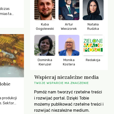
odczas
 miasta
 lasem. Gdy
rozwijały
Kuba
Artur
Natalia
Gogolewski
Wieczorek
Rudzka
ropa dopiero
iększych
Dominika
Monika
Redakcja
Kieruzel
Kostera
Wspieraj niezależne media
dobie
TWOJE WSPARCIE MA ZNACZENIE
Pomóż nam tworzyć rzetelne treści
i rozwijać portal. Dzięki Tobie
a produkcji
e. Sektor
możemy publikować rzetelne treści i
yzwaniami –
rozwijać niezależne medium.
w