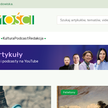
odowiska.
Search
for:
Kultura
Podcast
Redakcja
rtykuły
i podcasty na YouTube
Felietony