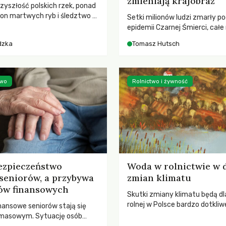
zmieniają krajobraz
rzyszłość polskich rzek, ponad
ton martwych ryb i śledztwo z
Setki milionów ludzi zmarły p
2 Kodeksu karnego. Katastrofa
epidemii Czarnej Śmierci, całe
bnażyła słabość systemu,
opustoszały, a pola zarastały
dzka
Tomasz Hutsch
lił, by prace modernizacyjne
pierwsze liście nowych dębów 
 lawinę zdarzeń prowadzących
się na włoskich wzgórzach, Eu
nej śmierci rzeki.
podnosiła się po jednej z najw
katastrof w swoich dziejach.
two
Rolnictwo i żywność
ezpieczeństwo
Woda w rolnictwie w 
seniorów, a przybywa
zmian klimatu
ów finansowych
Skutki zmiany klimatu będą dl
rolnej w Polsce bardzo dotkliw
nansowe seniorów stają się
stoi przed dwoma ważnymi w
 masowym. Sytuację osób
potrzebą redukcji emisji gazó