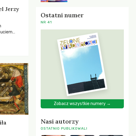
el Jerzy
Ostatni numer
NR 41
h
zuciem
ela –
o,
 i Mentora.
Zobacz wszystkie numery →
Nasi autorzy
iła
OSTATNIO PUBLIKOWALI