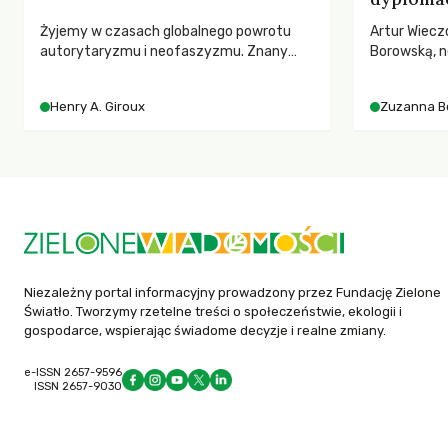
Żyjemy w czasach globalnego powrotu
Artur Wiecz
autorytaryzmu i neofaszyzmu. Znany
Borowską, n
pedagog Henry A. Giroux ostrzega przed
YOUNGO – o 
korporacyjną tyranią niszczącą
różnorodnośc
Henry A. Giroux
Zuzanna B
społeczeństwo. Czy współczesne
ruchach kl
uniwersytety obronią swoją niezależność i
wychowają świadomych obywateli?
Niezależny portal informacyjny prowadzony przez Fundację Zielone
Światło. Tworzymy rzetelne treści o społeczeństwie, ekologii i
gospodarce, wspierając świadome decyzje i realne zmiany.
e-ISSN 2657-9596
ISSN 2657-9030