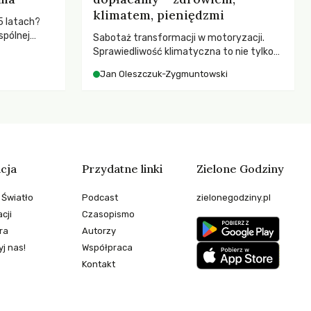
klimatem, pieniędzmi
5 latach?
spólnej
Sabotaż transformacji w motoryzacji.
hronić
Sprawiedliwość klimatyczna to nie tylko
zeby
kwestia tego, kto emituje, a raczej – kto
Jan Oleszczuk-Zygmuntowski
ponosi konsekwencje globalnego
ocieplenia.
cja
Przydatne linki
Zielone Godziny
 Światło
Podcast
zielonegodziny.pl
cji
Czasopismo
ra
Autorzy
j nas!
Współpraca
Kontakt