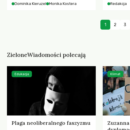
starszych 
Dominika Kieruzel
Monika Kostera
Redakcja
współczesnego miasta.
cyberprzes
1
2
3
ZieloneWiadomości polecają
Edukacja
Klimat
Plaga neoliberalnego faszyzmu
Zuzanna 
dyplomac