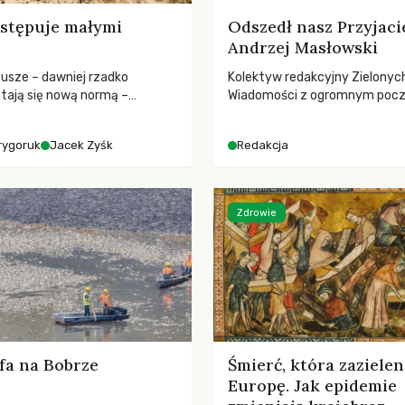
stępuje małymi
Odszedł nasz Przyjaci
Andrzej Masłowski
susze – dawniej rzadko
Kolektyw redakcyjny Zielonyc
tają się nową normą –
Wiadomości z ogromnym poc
dr hab. Mateuszem
straty żegna swojego Przyjaci
m z Centrum Badań Klimatu
Jerzego Andrzeja Masłowskieg
rygoruk
Jacek Zyśk
Redakcja
kochanego Opiekuna, Mecenasa
Zdrowie
fa na Bobrze
Śmierć, która zazielen
Europę. Jak epidemie