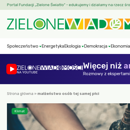
Portal Fundacji „Zielone Światło” - edukujemy i działamy na rzecz śr
Społeczeństwo
Energetyka
Ekologia
Demokracja
Ekonomia
Więcej niż
a
NA YOUTUBE
Rozmowy z ekspertami 
Strona główna
»
małżeństwo osób tej samej płci
Klimat