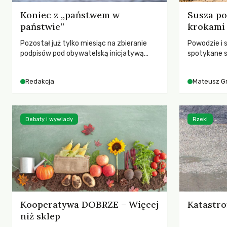
Koniec z „państwem w
Susza po
państwie”
krokami
Pozostał już tylko miesiąc na zbieranie
Powodzie i 
podpisów pod obywatelską inicjatywą
spotykane s
ustawodawczą dotyczącą zmiany Prawa
rozmowa z 
łowieckiego. Fundacja Niech Żyją! apeluje o
Grygorukie
Redakcja
Mateusz G
pełną mobilizację, ponieważ projekt
SGGW.
zawiera historyczne i niezwykle korzystne
rozwiązania dla przyrody i zwierząt,
radykalnie zmieniając dotychczasowy
Debaty i wywiady
Rzeki
paradygmat funkcjonowania łowiectwa w
Polsce.
Kooperatywa DOBRZE – Więcej
Katastro
niż sklep