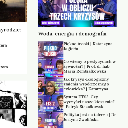
zyrodzie:
Woda, energia i demografia
Piękno troski | Katarzyna
tera
Jagiełło
os, ukazując
Co wiemy o pestycydach w
zką
żywności? | Prof. dr hab.
stera
trzeni oraz
Maria Rembiałkowska
Jak kryzys ekologiczny
zmienia współczesnego
człowieka? | Katarzyna
Kurska-Wilk
System ETS2. Czy
wyczyści nasze kieszenie?
| Patryk Strzałkowski
Polityka jest na talerzu | Dr
Justyna Zwolińska