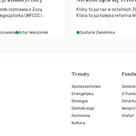
orek rozmawia z Zuzą
Który to już raz w ostatnich 3
egocjatorka UNFCCC i
Która to już kolejna reforma W
kuluarach COP, tokenizmie,
Polityki Rolnej (WPR) mająca c
i i nadziei pokładanej w
rolników i odpowiadać na potr
orowska
Artur Wieczorek
Justyna Zwolińska
imatycznych
społeczne?
Tematy
Funda
Społeczeństwo
Zielone
Energetyka
O Funda
Ekologia
Struktu
Demokracja
Wesprzy
Ekonomia
Statut
Kultura