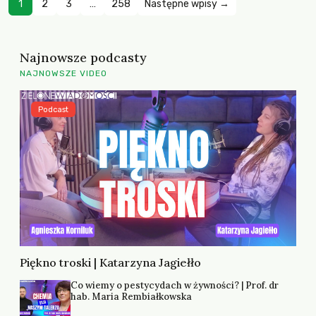
1
2
3
…
258
Następne wpisy →
Najnowsze podcasty
NAJNOWSZE VIDEO
Podcast
Piękno troski | Katarzyna Jagiełło
Co wiemy o pestycydach w żywności? | Prof. dr
hab. Maria Rembiałkowska