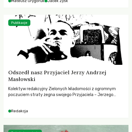
Mateusz Grygoruk
Jacek Zyśk
Publikacje
Odszedł nasz Przyjaciel Jerzy Andrzej
Masłowski
Kolektyw redakcyjny Zielonych Wiadomości z ogromnym
poczuciem straty żegna swojego Przyjaciela – Jerzego
Andrzeja Masłowskiego, kochanego Opiekuna, Mecenasa i
Mentora.
Redakcja