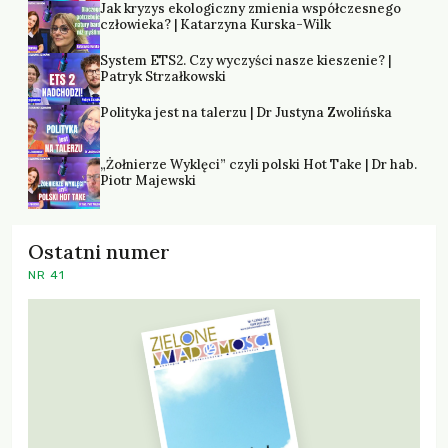
Jak kryzys ekologiczny zmienia współczesnego
człowieka? | Katarzyna Kurska-Wilk
System ETS2. Czy wyczyści nasze kieszenie? |
Patryk Strzałkowski
Polityka jest na talerzu | Dr Justyna Zwolińska
„Żołnierze Wyklęci” czyli polski Hot Take | Dr hab.
Piotr Majewski
Ostatni numer
NR 41