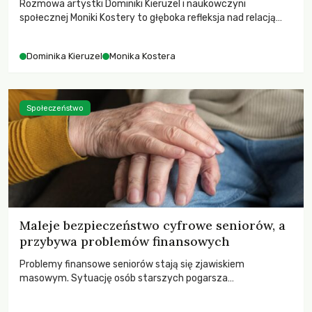
Rozmowa artystki Dominiki Kieruzel i naukowczyni
społecznej Moniki Kostery to głęboka refleksja nad relacją
sztuki, przyrody oraz człowieka w przestrzeni
współczesnego miasta.
Dominika Kieruzel
Monika Kostera
Społeczeństwo
Maleje bezpieczeństwo cyfrowe seniorów, a
przybywa problemów finansowych
Problemy finansowe seniorów stają się zjawiskiem
masowym. Sytuację osób starszych pogarsza
bezwzględność cyberprzestępców.