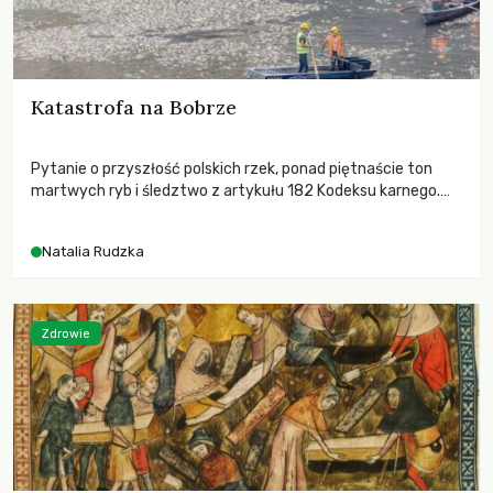
Katastrofa na Bobrze
Pytanie o przyszłość polskich rzek, ponad piętnaście ton
martwych ryb i śledztwo z artykułu 182 Kodeksu karnego.
Katastrofa na Bobrze obnażyła słabość systemu, który
pozwolił, by prace modernizacyjne uruchomiły lawinę
Natalia Rudzka
zdarzeń prowadzących do biologicznej śmierci rzeki.
Zdrowie