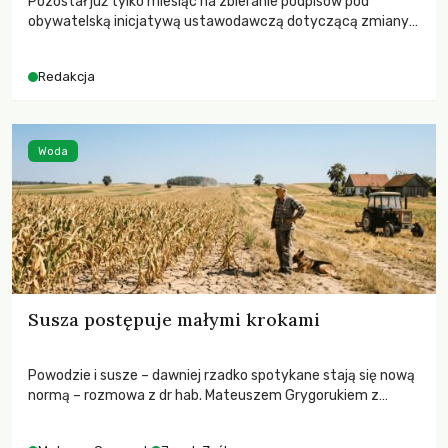
Pozostał już tylko miesiąc na zbieranie podpisów pod
obywatelską inicjatywą ustawodawczą dotyczącą zmiany
Prawa łowieckiego. Fundacja Niech Żyją! apeluje o pełną
mobilizację, ponieważ projekt zawiera historyczne i
Redakcja
niezwykle korzystne rozwiązania dla przyrody i zwierząt,
radykalnie zmieniając dotychczasowy paradygmat
funkcjonowania łowiectwa w Polsce.
Woda
Susza postępuje małymi krokami
Powodzie i susze – dawniej rzadko spotykane stają się nową
normą – rozmowa z dr hab. Mateuszem Grygorukiem z
Centrum Badań Klimatu SGGW.