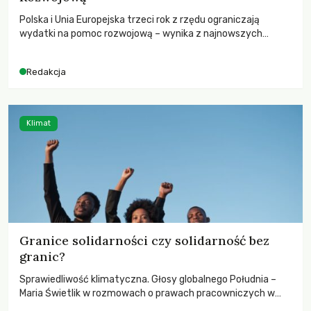
Polska i Unia Europejska trzeci rok z rzędu ograniczają
wydatki na pomoc rozwojową – wynika z najnowszych
danych OECD za 2025 rok. Spadki obejmują także wsparcie
dla krajów najbardziej potrzebujących, a globalnie
Redakcja
odnotowano największe tąpnięcie ODA w historii. Jakie będą
konsekwencje tych decyzji dla świata dotkniętego
kryzysami i ubóstwem?
Klimat
Granice solidarności czy solidarność bez
granic?
Sprawiedliwość klimatyczna. Głosy globalnego Południa –
Maria Świetlik w rozmowach o prawach pracowniczych w
czasach globalnych podziałów.