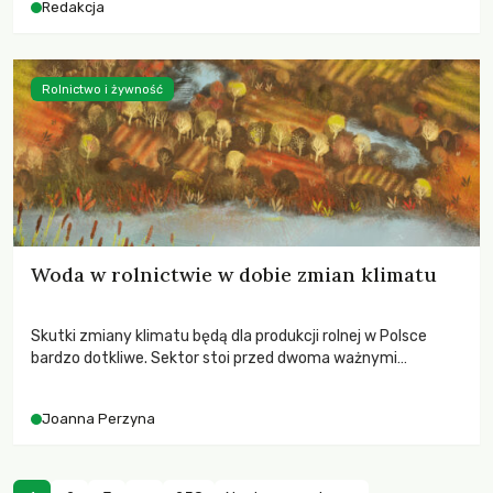
Redakcja
Rolnictwo i żywność
Woda w rolnictwie w dobie zmian klimatu
Skutki zmiany klimatu będą dla produkcji rolnej w Polsce
bardzo dotkliwe. Sektor stoi przed dwoma ważnymi
wyzwaniami – potrzebą redukcji emisji gazów cieplarnianych
oraz koniecznością prowadzenia działań adaptacyjnych do
Joanna Perzyna
zachodzących zmian klimatycznych. Wymagać to będzie
przedefiniowania podejścia do produkcji rolnej opartego
niemal wyłącznie o kryterium zysku ekonomicznego.