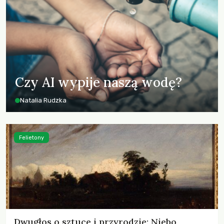
Czy AI wypije naszą wodę?
Natalia Rudzka
Felietony
Dwugłos o sztuce i przyrodzie: Niebo