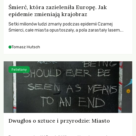
Śmierć, która zazieleniła Europę. Jak
epidemie zmieniają krajobraz
Setki milionów ludzi zmarły podczas epidemii Czarnej
Śmierci, całe miasta opustoszały, a pola zarastały lasem.
Gdy pierwsze liście nowych dębów rozwijały się na włoskich
wzgórzach, Europa dopiero podnosiła się po jednej z
Tomasz Hutsch
największych katastrof w swoich dziejach.
Felietony
Dwugłos o sztuce i przyrodzie: Miasto