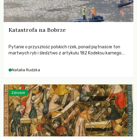
Katastrofa na Bobrze
Pytanie o przyszłość polskich rzek, ponad piętnaście ton
martwych ryb i śledztwo z artykułu 182 Kodeksu karnego.
Katastrofa na Bobrze obnażyła słabość systemu, który
pozwolił, by prace modernizacyjne uruchomiły lawinę
Natalia Rudzka
zdarzeń prowadzących do biologicznej śmierci rzeki.
Zdrowie