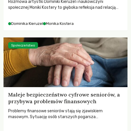
Rozmowa artystki Dominiki Kieruzel i naukowczyni
społecznej Moniki Kostery to głęboka refleksja nad relacją
sztuki, przyrody oraz człowieka w przestrzeni
współczesnego miasta.
Dominika Kieruzel
Monika Kostera
Społeczeństwo
Maleje bezpieczeństwo cyfrowe seniorów, a
przybywa problemów finansowych
Problemy finansowe seniorów stają się zjawiskiem
masowym. Sytuację osób starszych pogarsza
bezwzględność cyberprzestępców.