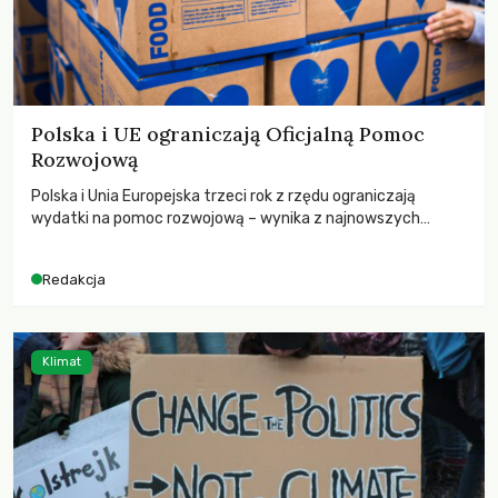
Polska i UE ograniczają Oficjalną Pomoc
Rozwojową
Polska i Unia Europejska trzeci rok z rzędu ograniczają
wydatki na pomoc rozwojową – wynika z najnowszych
danych OECD za 2025 rok. Spadki obejmują także wsparcie
dla krajów najbardziej potrzebujących, a globalnie
Redakcja
odnotowano największe tąpnięcie ODA w historii. Jakie będą
konsekwencje tych decyzji dla świata dotkniętego
kryzysami i ubóstwem?
Klimat