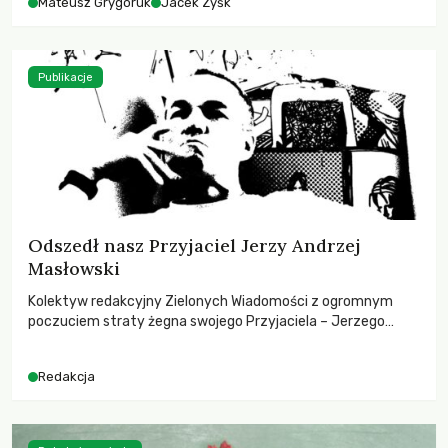
Mateusz Grygoruk
Jacek Zyśk
Publikacje
Odszedł nasz Przyjaciel Jerzy Andrzej
Masłowski
Kolektyw redakcyjny Zielonych Wiadomości z ogromnym
poczuciem straty żegna swojego Przyjaciela – Jerzego
Andrzeja Masłowskiego, kochanego Opiekuna, Mecenasa i
Mentora.
Redakcja