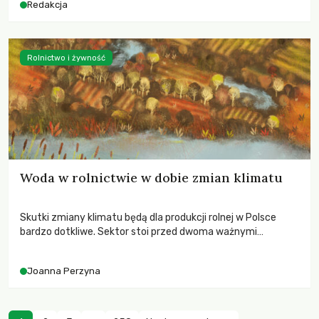
Redakcja
Rolnictwo i żywność
Woda w rolnictwie w dobie zmian klimatu
Skutki zmiany klimatu będą dla produkcji rolnej w Polsce
bardzo dotkliwe. Sektor stoi przed dwoma ważnymi
wyzwaniami – potrzebą redukcji emisji gazów cieplarnianych
oraz koniecznością prowadzenia działań adaptacyjnych do
Joanna Perzyna
zachodzących zmian klimatycznych. Wymagać to będzie
przedefiniowania podejścia do produkcji rolnej opartego
niemal wyłącznie o kryterium zysku ekonomicznego.