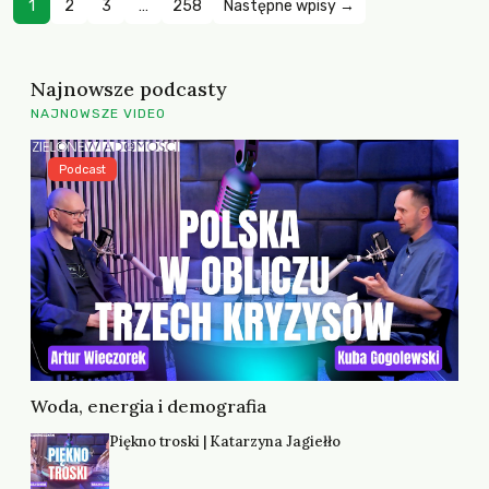
1
2
3
…
258
Następne wpisy →
Najnowsze podcasty
NAJNOWSZE VIDEO
Podcast
Woda, energia i demografia
Piękno troski | Katarzyna Jagiełło