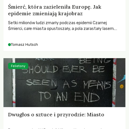
Śmierć, która zazieleniła Europę. Jak
epidemie zmieniają krajobraz
Setki milionów ludzi zmarły podczas epidemii Czarnej
Śmierci, całe miasta opustoszały, a pola zarastały lasem.
Gdy pierwsze liście nowych dębów rozwijały się na włoskich
wzgórzach, Europa dopiero podnosiła się po jednej z
Tomasz Hutsch
największych katastrof w swoich dziejach.
Felietony
Dwugłos o sztuce i przyrodzie: Miasto