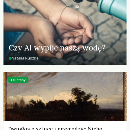
Czy AI wypije naszą wodę?
Natalia Rudzka
Felietony
Dwugłos o sztuce i przyrodzie: Niebo