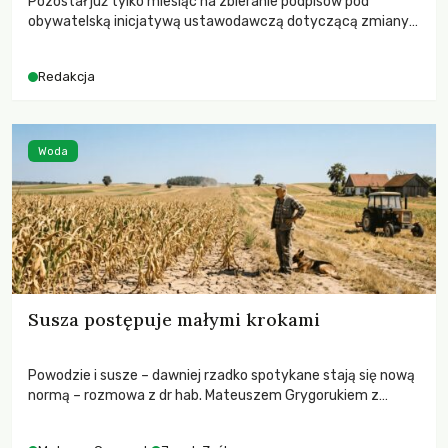
Pozostał już tylko miesiąc na zbieranie podpisów pod
obywatelską inicjatywą ustawodawczą dotyczącą zmiany
Prawa łowieckiego. Fundacja Niech Żyją! apeluje o pełną
mobilizację, ponieważ projekt zawiera historyczne i
Redakcja
niezwykle korzystne rozwiązania dla przyrody i zwierząt,
radykalnie zmieniając dotychczasowy paradygmat
funkcjonowania łowiectwa w Polsce.
Woda
Susza postępuje małymi krokami
Powodzie i susze – dawniej rzadko spotykane stają się nową
normą – rozmowa z dr hab. Mateuszem Grygorukiem z
Centrum Badań Klimatu SGGW.