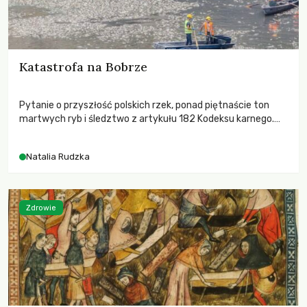
Katastrofa na Bobrze
Pytanie o przyszłość polskich rzek, ponad piętnaście ton
martwych ryb i śledztwo z artykułu 182 Kodeksu karnego.
Katastrofa na Bobrze obnażyła słabość systemu, który
pozwolił, by prace modernizacyjne uruchomiły lawinę
Natalia Rudzka
zdarzeń prowadzących do biologicznej śmierci rzeki.
Zdrowie