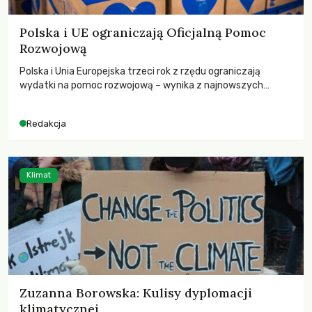
Polska i UE ograniczają Oficjalną Pomoc
Rozwojową
Polska i Unia Europejska trzeci rok z rzędu ograniczają
wydatki na pomoc rozwojową – wynika z najnowszych
danych OECD za 2025 rok. Spadki obejmują także wsparcie
dla krajów najbardziej potrzebujących, a globalnie
Redakcja
odnotowano największe tąpnięcie ODA w historii. Jakie będą
konsekwencje tych decyzji dla świata dotkniętego
kryzysami i ubóstwem?
Klimat
Zuzanna Borowska: Kulisy dyplomacji
klimatycznej