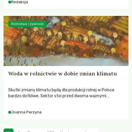
Redakcja
Rolnictwo i żywność
Woda w rolnictwie w dobie zmian klimatu
Skutki zmiany klimatu będą dla produkcji rolnej w Polsce
bardzo dotkliwe. Sektor stoi przed dwoma ważnymi
wyzwaniami – potrzebą redukcji emisji gazów cieplarnianych
oraz koniecznością prowadzenia działań adaptacyjnych do
Joanna Perzyna
zachodzących zmian klimatycznych. Wymagać to będzie
przedefiniowania podejścia do produkcji rolnej opartego
niemal wyłącznie o kryterium zysku ekonomicznego.