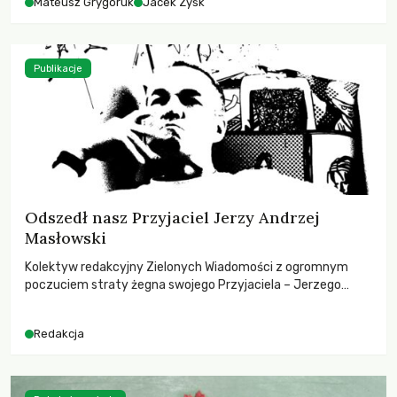
Mateusz Grygoruk
Jacek Zyśk
Publikacje
Odszedł nasz Przyjaciel Jerzy Andrzej
Masłowski
Kolektyw redakcyjny Zielonych Wiadomości z ogromnym
poczuciem straty żegna swojego Przyjaciela – Jerzego
Andrzeja Masłowskiego, kochanego Opiekuna, Mecenasa i
Mentora.
Redakcja