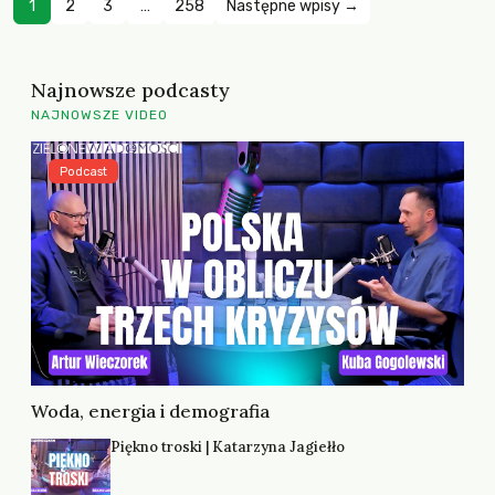
1
2
3
…
258
Następne wpisy →
Najnowsze podcasty
NAJNOWSZE VIDEO
Podcast
Woda, energia i demografia
Piękno troski | Katarzyna Jagiełło