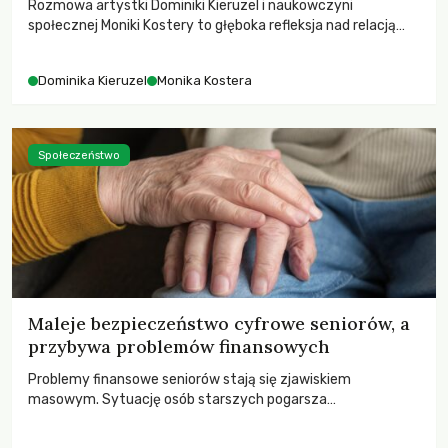
Rozmowa artystki Dominiki Kieruzel i naukowczyni
społecznej Moniki Kostery to głęboka refleksja nad relacją
sztuki, przyrody oraz człowieka w przestrzeni
współczesnego miasta.
Dominika Kieruzel
Monika Kostera
Społeczeństwo
Maleje bezpieczeństwo cyfrowe seniorów, a
przybywa problemów finansowych
Problemy finansowe seniorów stają się zjawiskiem
masowym. Sytuację osób starszych pogarsza
bezwzględność cyberprzestępców.