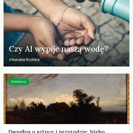
Czy AI wypije naszą wodę?
Natalia Rudzka
Felietony
Dwugłos o sztuce i przyrodzie: Niebo