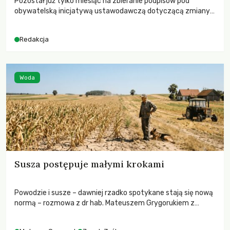
Pozostał już tylko miesiąc na zbieranie podpisów pod
obywatelską inicjatywą ustawodawczą dotyczącą zmiany
Prawa łowieckiego. Fundacja Niech Żyją! apeluje o pełną
mobilizację, ponieważ projekt zawiera historyczne i
Redakcja
niezwykle korzystne rozwiązania dla przyrody i zwierząt,
radykalnie zmieniając dotychczasowy paradygmat
funkcjonowania łowiectwa w Polsce.
Woda
Susza postępuje małymi krokami
Powodzie i susze – dawniej rzadko spotykane stają się nową
normą – rozmowa z dr hab. Mateuszem Grygorukiem z
Centrum Badań Klimatu SGGW.