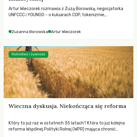
Artur Wieczorek rozmawia z Zuzą Borowską, negocjatorka
UNFCCC i YOUNGO – o kuluarach COP, tokenizmie,
różnorodności i nadziei pokładanej w ruchach klimatycznych
Zuzanna Borowska
Artur Wieczorek
Rolnictwo i żywność
Wieczna dyskusja. Niekończąca się reforma
Który to już raz w ostatnich 35 latach? Która to już kolejna
reforma Wspólnej Polityki Rolnej (WPR) mająca chronić
rolników i odpowiadać na potrzeby społeczne?