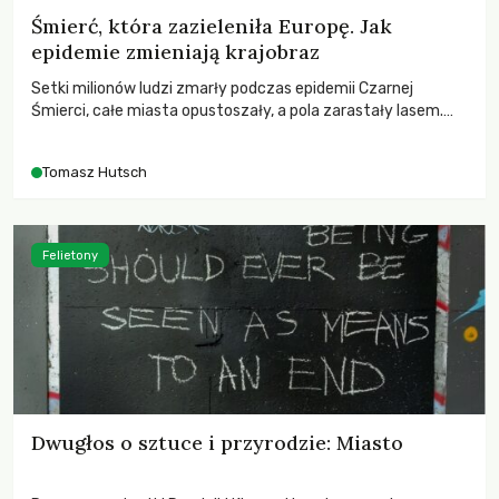
Śmierć, która zazieleniła Europę. Jak
epidemie zmieniają krajobraz
Setki milionów ludzi zmarły podczas epidemii Czarnej
Śmierci, całe miasta opustoszały, a pola zarastały lasem.
Gdy pierwsze liście nowych dębów rozwijały się na włoskich
wzgórzach, Europa dopiero podnosiła się po jednej z
Tomasz Hutsch
największych katastrof w swoich dziejach.
Felietony
Dwugłos o sztuce i przyrodzie: Miasto