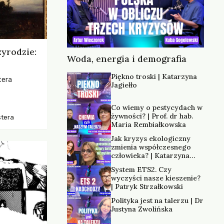
zyrodzie:
Woda, energia i demografia
Piękno troski | Katarzyna
tera
Jagiełło
os, ukazując
Co wiemy o pestycydach w
zką
żywności? | Prof. dr hab.
stera
trzeni oraz
Maria Rembiałkowska
Jak kryzys ekologiczny
zmienia współczesnego
człowieka? | Katarzyna
Kurska-Wilk
System ETS2. Czy
wyczyści nasze kieszenie?
| Patryk Strzałkowski
Polityka jest na talerzu | Dr
Justyna Zwolińska