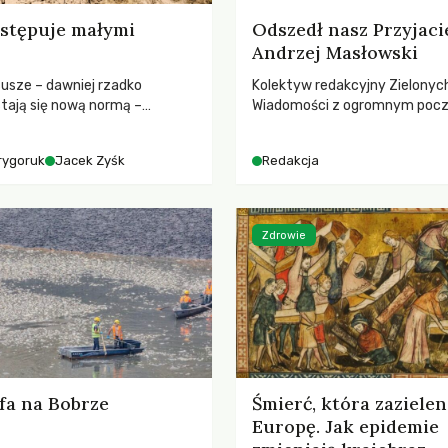
stępuje małymi
Odszedł nasz Przyjaci
Andrzej Masłowski
susze – dawniej rzadko
Kolektyw redakcyjny Zielonyc
tają się nową normą –
Wiadomości z ogromnym poc
dr hab. Mateuszem
straty żegna swojego Przyjaci
m z Centrum Badań Klimatu
Jerzego Andrzeja Masłowskieg
rygoruk
Jacek Zyśk
Redakcja
kochanego Opiekuna, Mecenasa
Zdrowie
fa na Bobrze
Śmierć, która zazielen
Europę. Jak epidemie