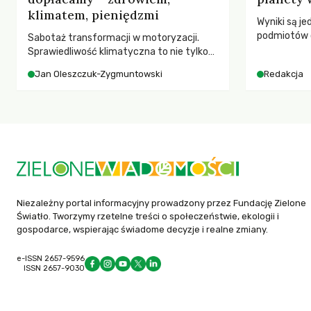
klimatem, pieniędzmi
Wyniki są j
podmiotów 
Sabotaż transformacji w motoryzacji.
globalnych e
Sprawiedliwość klimatyczna to nie tylko
kwestia tego, kto emituje, a raczej – kto
Jan Oleszczuk-Zygmuntowski
Redakcja
ponosi konsekwencje globalnego
ocieplenia.
Niezależny portal informacyjny prowadzony przez Fundację Zielone
Światło. Tworzymy rzetelne treści o społeczeństwie, ekologii i
gospodarce, wspierając świadome decyzje i realne zmiany.
e-ISSN 2657-9596
ISSN 2657-9030