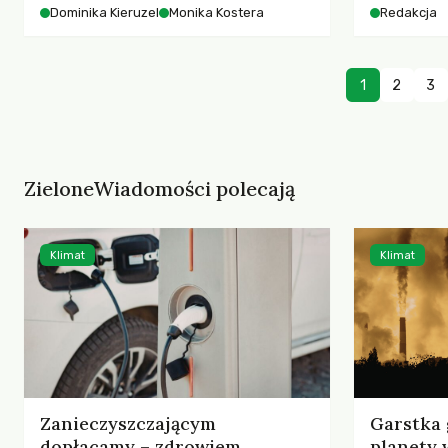
starszych 
Dominika Kieruzel
Monika Kostera
Redakcja
współczesnego miasta.
cyberprzes
1
2
3
ZieloneWiadomości polecają
Klimat
Klimat
Zanieczyszczającym
Garstka 
dopłacamy – zdrowiem,
planety 