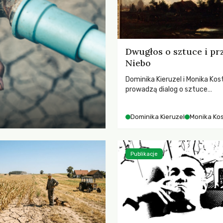
Dwugłos o sztuce i pr
Niebo
Dominika Kieruzel i Monika Kos
prowadzą dialog o sztuce
przedstawiającej niebo i kosm
jej rezonansowy wpływ na lud
Dominika Kieruzel
Monika Ko
wrażliwość, odczuwanie przes
relację z naturą.
Publikacje