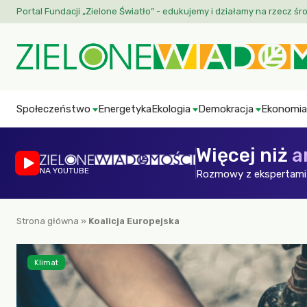
Portal Fundacji „Zielone Światło” - edukujemy i działamy na rzecz śr
Społeczeństwo
Energetyka
Ekologia
Demokracja
Ekonomia
Więcej niż
a
NA YOUTUBE
Rozmowy z ekspertami 
Strona główna
»
Koalicja Europejska
Klimat