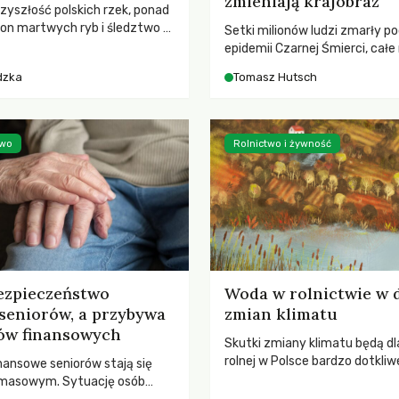
zmieniają krajobraz
rzyszłość polskich rzek, ponad
ton martwych ryb i śledztwo z
Setki milionów ludzi zmarły p
2 Kodeksu karnego. Katastrofa
epidemii Czarnej Śmierci, całe
bnażyła słabość systemu,
opustoszały, a pola zarastały
dzka
Tomasz Hutsch
lił, by prace modernizacyjne
pierwsze liście nowych dębów 
 lawinę zdarzeń prowadzących
się na włoskich wzgórzach, Eu
nej śmierci rzeki.
podnosiła się po jednej z najw
katastrof w swoich dziejach.
two
Rolnictwo i żywność
ezpieczeństwo
Woda w rolnictwie w 
seniorów, a przybywa
zmian klimatu
ów finansowych
Skutki zmiany klimatu będą dl
rolnej w Polsce bardzo dotkliw
nansowe seniorów stają się
stoi przed dwoma ważnymi w
 masowym. Sytuację osób
potrzebą redukcji emisji gazó