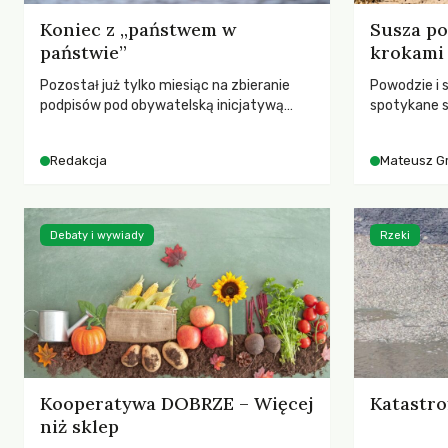
Koniec z „państwem w
Susza po
państwie”
krokami
Pozostał już tylko miesiąc na zbieranie
Powodzie i 
podpisów pod obywatelską inicjatywą
spotykane s
ustawodawczą dotyczącą zmiany Prawa
rozmowa z 
łowieckiego. Fundacja Niech Żyją! apeluje o
Grygorukie
Redakcja
Mateusz G
pełną mobilizację, ponieważ projekt
SGGW.
zawiera historyczne i niezwykle korzystne
rozwiązania dla przyrody i zwierząt,
radykalnie zmieniając dotychczasowy
Debaty i wywiady
Rzeki
paradygmat funkcjonowania łowiectwa w
Polsce.
Kooperatywa DOBRZE – Więcej
Katastro
niż sklep