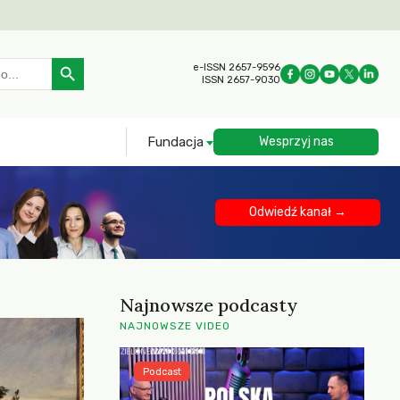
Search Button
e-ISSN 2657-9596
ISSN 2657-9030
Fundacja
Wesprzyj nas
Odwiedź kanał →
Najnowsze podcasty
NAJNOWSZE VIDEO
Podcast