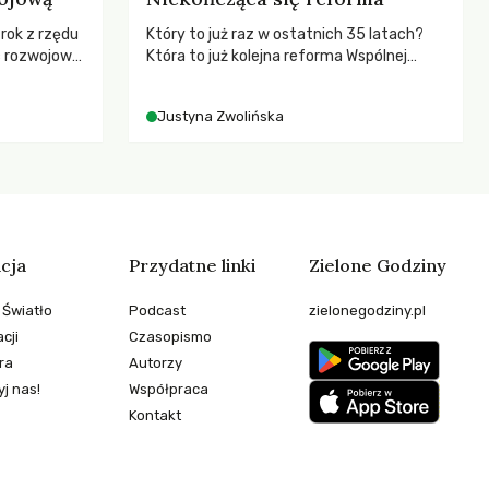
 rok z rzędu
Który to już raz w ostatnich 35 latach?
c rozwojową
Która to już kolejna reforma Wspólnej
ch OECD za
Polityki Rolnej (WPR) mająca chronić
kże wsparcie
rolników i odpowiadać na potrzeby
Justyna Zwolińska
ujących, a
społeczne?
sze
e będą
 świata
stwem?
cja
Przydatne linki
Zielone Godziny
 Światło
Podcast
zielonegodziny.pl
cji
Czasopismo
ra
Autorzy
j nas!
Współpraca
Kontakt