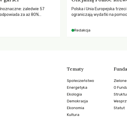
ednoznaczne: zaledwie 57
Polska i Unia Europejska trzeci
odpowiada za aż 80%
ograniczają wydatki na pomo
misji CO2.
– wynika z najnowszych dany
2025 rok. Spadki obejmują ta
Redakcja
dla krajów najbardziej potrzeb
globalnie odnotowano najwięk
tąpnięcie ODA w historii. Jaki
konsekwencje tych decyzji dla
dotkniętego kryzysami i ubó
Tematy
Funda
Społeczeństwo
Zielone
Energetyka
O Funda
Ekologia
Struktu
Demokracja
Wesprzy
Ekonomia
Statut
Kultura