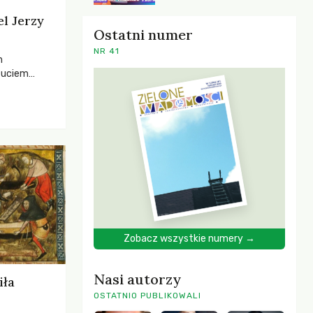
el Jerzy
Ostatni numer
NR 41
h
zuciem
ela –
o,
 i Mentora.
Zobacz wszystkie numery →
Nasi autorzy
iła
OSTATNIO PUBLIKOWALI