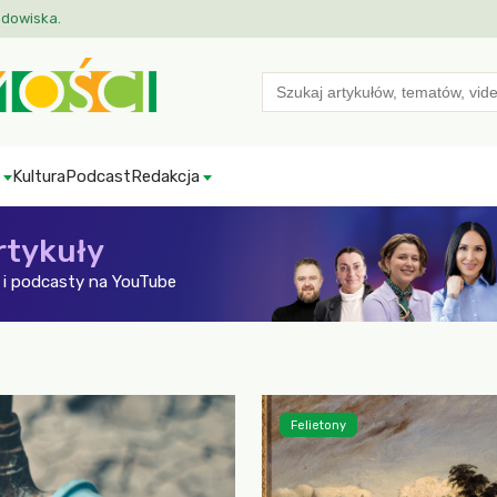
odowiska.
Search
for:
Kultura
Podcast
Redakcja
rtykuły
i podcasty na YouTube
Felietony