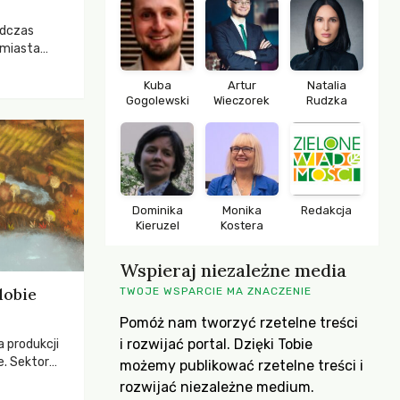
odczas
 miasta
 lasem. Gdy
rozwijały
Kuba
Artur
Natalia
Gogolewski
Wieczorek
Rudzka
ropa dopiero
iększych
Dominika
Monika
Redakcja
Kieruzel
Kostera
Wspieraj niezależne media
dobie
TWOJE WSPARCIE MA ZNACZENIE
Pomóż nam tworzyć rzetelne treści
i rozwijać portal. Dzięki Tobie
a produkcji
e. Sektor
możemy publikować rzetelne treści i
yzwaniami –
rozwijać niezależne medium.
w