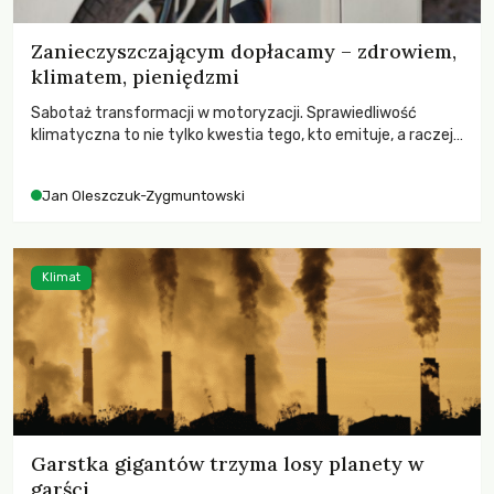
Zanieczyszczającym dopłacamy – zdrowiem,
klimatem, pieniędzmi
Sabotaż transformacji w motoryzacji. Sprawiedliwość
klimatyczna to nie tylko kwestia tego, kto emituje, a raczej
– kto ponosi konsekwencje globalnego ocieplenia.
Jan Oleszczuk-Zygmuntowski
Klimat
Garstka gigantów trzyma losy planety w
garści