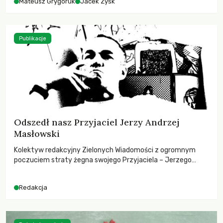
Mateusz Grygoruk
Jacek Zyśk
Publikacje
Odszedł nasz Przyjaciel Jerzy Andrzej
Masłowski
Kolektyw redakcyjny Zielonych Wiadomości z ogromnym
poczuciem straty żegna swojego Przyjaciela – Jerzego
Andrzeja Masłowskiego, kochanego Opiekuna, Mecenasa i
Mentora.
Redakcja