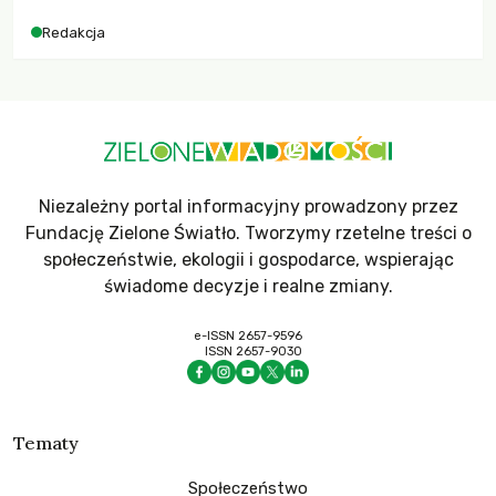
dla krajów najbardziej potrzebujących, a globalnie
Redakcja
odnotowano największe tąpnięcie ODA w historii. Jakie będą
konsekwencje tych decyzji dla świata dotkniętego
kryzysami i ubóstwem?
Niezależny portal informacyjny prowadzony przez
Fundację Zielone Światło. Tworzymy rzetelne treści o
społeczeństwie, ekologii i gospodarce, wspierając
świadome decyzje i realne zmiany.
e-ISSN 2657-9596
ISSN 2657-9030
Tematy
Społeczeństwo