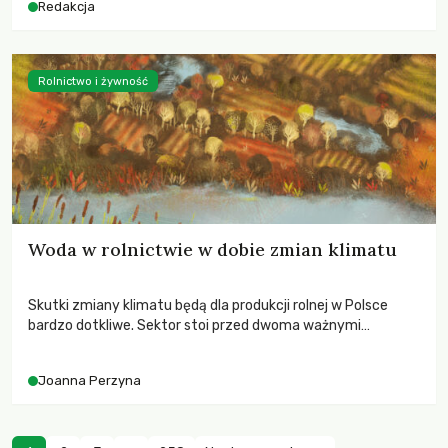
Redakcja
Rolnictwo i żywność
Woda w rolnictwie w dobie zmian klimatu
Skutki zmiany klimatu będą dla produkcji rolnej w Polsce
bardzo dotkliwe. Sektor stoi przed dwoma ważnymi
wyzwaniami – potrzebą redukcji emisji gazów cieplarnianych
oraz koniecznością prowadzenia działań adaptacyjnych do
Joanna Perzyna
zachodzących zmian klimatycznych. Wymagać to będzie
przedefiniowania podejścia do produkcji rolnej opartego
niemal wyłącznie o kryterium zysku ekonomicznego.