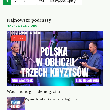
1
2
3
…
258
Następne wpisy →
Najnowsze podcasty
NAJNOWSZE VIDEO
Podcast
Woda, energia i demografia
Piękno troski | Katarzyna Jagiełło