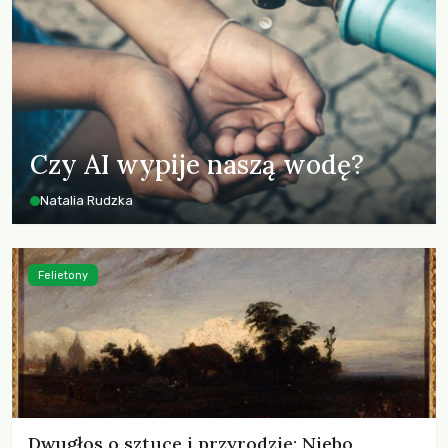
Czy AI wypije naszą wodę?
Natalia Rudzka
Felietony
Dwugłos o sztuce i przyrodzie: Niebo