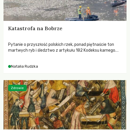
Katastrofa na Bobrze
Pytanie o przyszłość polskich rzek, ponad piętnaście ton
martwych ryb i śledztwo z artykułu 182 Kodeksu karnego.
Katastrofa na Bobrze obnażyła słabość systemu, który
pozwolił, by prace modernizacyjne uruchomiły lawinę
Natalia Rudzka
zdarzeń prowadzących do biologicznej śmierci rzeki.
Zdrowie