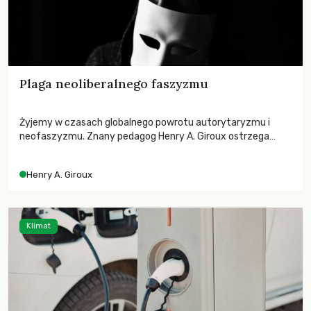
Plaga neoliberalnego faszyzmu
Żyjemy w czasach globalnego powrotu autorytaryzmu i
neofaszyzmu. Znany pedagog Henry A. Giroux ostrzega
przed korporacyjną tyranią niszczącą społeczeństwo. Czy
współczesne uniwersytety obronią swoją niezależność i
Henry A. Giroux
wychowają świadomych obywateli?
Klimat