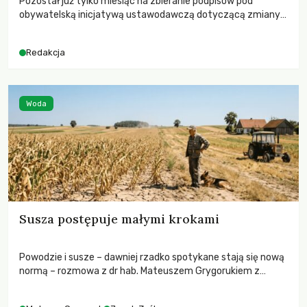
Pozostał już tylko miesiąc na zbieranie podpisów pod
obywatelską inicjatywą ustawodawczą dotyczącą zmiany
Prawa łowieckiego. Fundacja Niech Żyją! apeluje o pełną
mobilizację, ponieważ projekt zawiera historyczne i
Redakcja
niezwykle korzystne rozwiązania dla przyrody i zwierząt,
radykalnie zmieniając dotychczasowy paradygmat
funkcjonowania łowiectwa w Polsce.
Woda
Susza postępuje małymi krokami
Powodzie i susze – dawniej rzadko spotykane stają się nową
normą – rozmowa z dr hab. Mateuszem Grygorukiem z
Centrum Badań Klimatu SGGW.