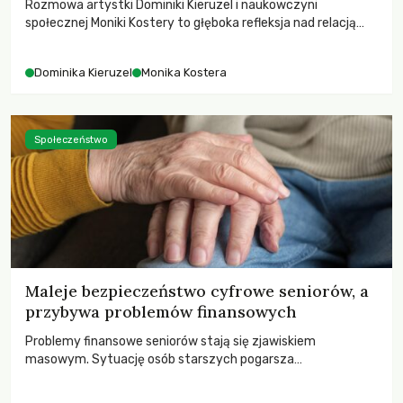
Rozmowa artystki Dominiki Kieruzel i naukowczyni
społecznej Moniki Kostery to głęboka refleksja nad relacją
sztuki, przyrody oraz człowieka w przestrzeni
współczesnego miasta.
Dominika Kieruzel
Monika Kostera
Społeczeństwo
Maleje bezpieczeństwo cyfrowe seniorów, a
przybywa problemów finansowych
Problemy finansowe seniorów stają się zjawiskiem
masowym. Sytuację osób starszych pogarsza
bezwzględność cyberprzestępców.