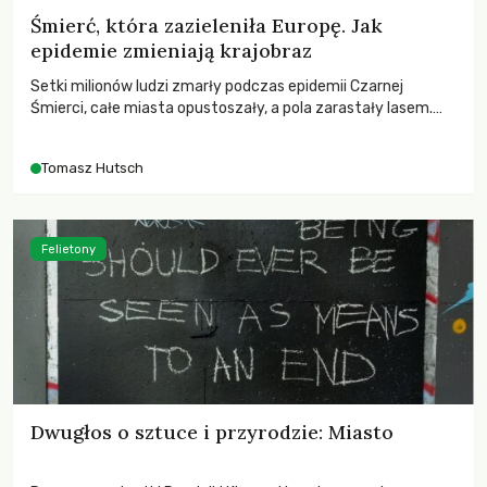
Śmierć, która zazieleniła Europę. Jak
epidemie zmieniają krajobraz
Setki milionów ludzi zmarły podczas epidemii Czarnej
Śmierci, całe miasta opustoszały, a pola zarastały lasem.
Gdy pierwsze liście nowych dębów rozwijały się na włoskich
wzgórzach, Europa dopiero podnosiła się po jednej z
Tomasz Hutsch
największych katastrof w swoich dziejach.
Felietony
Dwugłos o sztuce i przyrodzie: Miasto