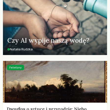
Czy AI wypije naszą wodę?
Natalia Rudzka
Felietony
Dwugłos o sztuce i przyrodzie: Niebo