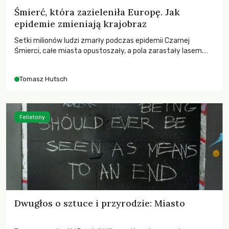
Śmierć, która zazieleniła Europę. Jak
epidemie zmieniają krajobraz
Setki milionów ludzi zmarły podczas epidemii Czarnej
Śmierci, całe miasta opustoszały, a pola zarastały lasem.
Gdy pierwsze liście nowych dębów rozwijały się na włoskich
wzgórzach, Europa dopiero podnosiła się po jednej z
Tomasz Hutsch
największych katastrof w swoich dziejach.
Felietony
Dwugłos o sztuce i przyrodzie: Miasto