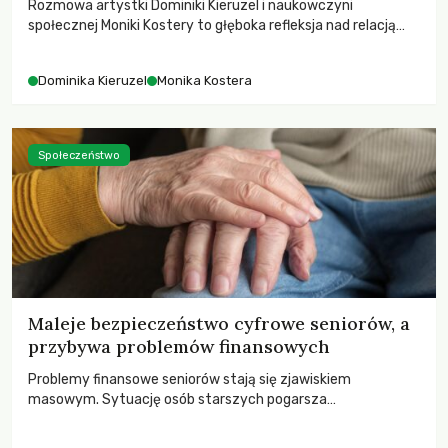
Rozmowa artystki Dominiki Kieruzel i naukowczyni
społecznej Moniki Kostery to głęboka refleksja nad relacją
sztuki, przyrody oraz człowieka w przestrzeni
współczesnego miasta.
Dominika Kieruzel
Monika Kostera
Społeczeństwo
Maleje bezpieczeństwo cyfrowe seniorów, a
przybywa problemów finansowych
Problemy finansowe seniorów stają się zjawiskiem
masowym. Sytuację osób starszych pogarsza
bezwzględność cyberprzestępców.