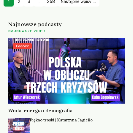
1
2
3
…
258
Następne wpisy →
Najnowsze podcasty
NAJNOWSZE VIDEO
Podcast
Woda, energia i demografia
Piękno troski | Katarzyna Jagiełło