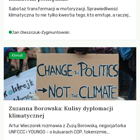
Sabotaż transformacji w motoryzacji. Sprawiedliwość
klimatyczna to nie tylko kwestia tego, kto emituje, a raczej
– kto ponosi konsekwencje globalnego ocieplenia.
Jan Oleszczuk-Zygmuntowski
Klimat
Zuzanna Borowska: Kulisy dyplomacji
klimatycznej
Artur Wieczorek rozmawia z Zuzą Borowską, negocjatorka
UNFCCC i YOUNGO – o kuluarach COP, tokenizmie,
różnorodności i nadziei pokładanej w ruchach klimatycznych