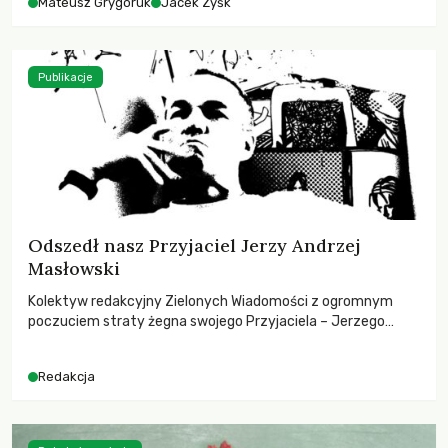
Mateusz Grygoruk
Jacek Zyśk
Publikacje
Odszedł nasz Przyjaciel Jerzy Andrzej
Masłowski
Kolektyw redakcyjny Zielonych Wiadomości z ogromnym
poczuciem straty żegna swojego Przyjaciela – Jerzego
Andrzeja Masłowskiego, kochanego Opiekuna, Mecenasa i
Mentora.
Redakcja