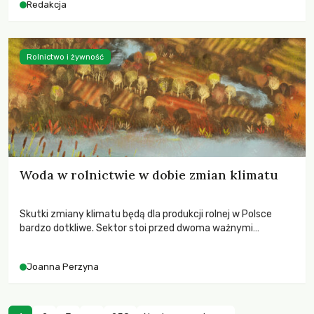
Redakcja
Rolnictwo i żywność
Woda w rolnictwie w dobie zmian klimatu
Skutki zmiany klimatu będą dla produkcji rolnej w Polsce
bardzo dotkliwe. Sektor stoi przed dwoma ważnymi
wyzwaniami – potrzebą redukcji emisji gazów cieplarnianych
oraz koniecznością prowadzenia działań adaptacyjnych do
Joanna Perzyna
zachodzących zmian klimatycznych. Wymagać to będzie
przedefiniowania podejścia do produkcji rolnej opartego
niemal wyłącznie o kryterium zysku ekonomicznego.