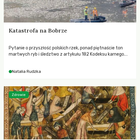
Katastrofa na Bobrze
Pytanie o przyszłość polskich rzek, ponad piętnaście ton
martwych ryb i śledztwo z artykułu 182 Kodeksu karnego.
Katastrofa na Bobrze obnażyła słabość systemu, który
pozwolił, by prace modernizacyjne uruchomiły lawinę
Natalia Rudzka
zdarzeń prowadzących do biologicznej śmierci rzeki.
Zdrowie