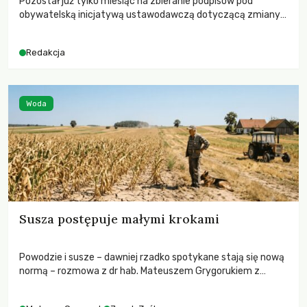
Pozostał już tylko miesiąc na zbieranie podpisów pod
obywatelską inicjatywą ustawodawczą dotyczącą zmiany
Prawa łowieckiego. Fundacja Niech Żyją! apeluje o pełną
mobilizację, ponieważ projekt zawiera historyczne i
Redakcja
niezwykle korzystne rozwiązania dla przyrody i zwierząt,
radykalnie zmieniając dotychczasowy paradygmat
funkcjonowania łowiectwa w Polsce.
Woda
Susza postępuje małymi krokami
Powodzie i susze – dawniej rzadko spotykane stają się nową
normą – rozmowa z dr hab. Mateuszem Grygorukiem z
Centrum Badań Klimatu SGGW.