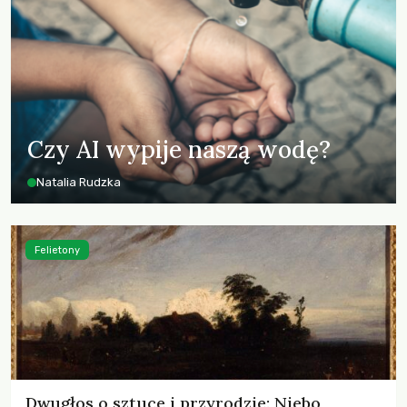
Czy AI wypije naszą wodę?
Natalia Rudzka
Felietony
Dwugłos o sztuce i przyrodzie: Niebo