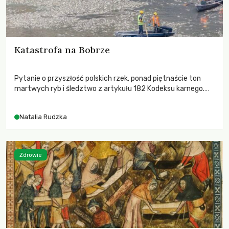
Katastrofa na Bobrze
Pytanie o przyszłość polskich rzek, ponad piętnaście ton
martwych ryb i śledztwo z artykułu 182 Kodeksu karnego.
Katastrofa na Bobrze obnażyła słabość systemu, który
pozwolił, by prace modernizacyjne uruchomiły lawinę
Natalia Rudzka
zdarzeń prowadzących do biologicznej śmierci rzeki.
Zdrowie