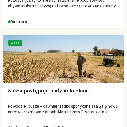
Pozostał już tylko miesiąc na zbieranie podpisów pod
obywatelską inicjatywą ustawodawczą dotyczącą zmiany
Prawa łowieckiego. Fundacja Niech Żyją! apeluje o pełną
mobilizację, ponieważ projekt zawiera historyczne i
Redakcja
niezwykle korzystne rozwiązania dla przyrody i zwierząt,
radykalnie zmieniając dotychczasowy paradygmat
funkcjonowania łowiectwa w Polsce.
Woda
Susza postępuje małymi krokami
Powodzie i susze – dawniej rzadko spotykane stają się nową
normą – rozmowa z dr hab. Mateuszem Grygorukiem z
Centrum Badań Klimatu SGGW.