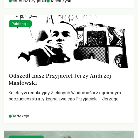
Mateusz Grygoruk
Jacek Zyśk
Publikacje
Odszedł nasz Przyjaciel Jerzy Andrzej
Masłowski
Kolektyw redakcyjny Zielonych Wiadomości z ogromnym
poczuciem straty żegna swojego Przyjaciela – Jerzego
Andrzeja Masłowskiego, kochanego Opiekuna, Mecenasa i
Mentora.
Redakcja