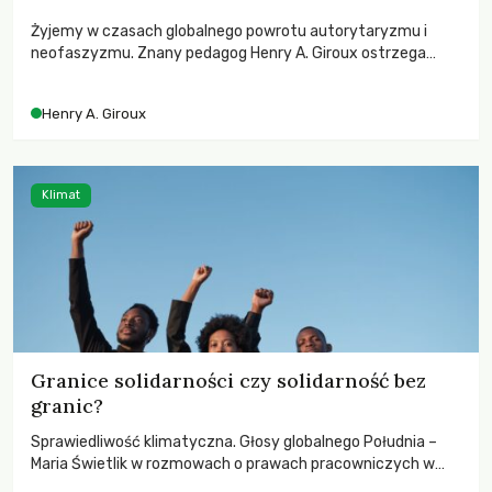
Żyjemy w czasach globalnego powrotu autorytaryzmu i
neofaszyzmu. Znany pedagog Henry A. Giroux ostrzega
przed korporacyjną tyranią niszczącą społeczeństwo. Czy
współczesne uniwersytety obronią swoją niezależność i
Henry A. Giroux
wychowają świadomych obywateli?
Klimat
Granice solidarności czy solidarność bez
granic?
Sprawiedliwość klimatyczna. Głosy globalnego Południa –
Maria Świetlik w rozmowach o prawach pracowniczych w
czasach globalnych podziałów.