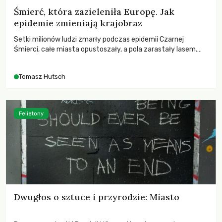
Śmierć, która zazieleniła Europę. Jak
epidemie zmieniają krajobraz
Setki milionów ludzi zmarły podczas epidemii Czarnej
Śmierci, całe miasta opustoszały, a pola zarastały lasem.
Gdy pierwsze liście nowych dębów rozwijały się na włoskich
wzgórzach, Europa dopiero podnosiła się po jednej z
Tomasz Hutsch
największych katastrof w swoich dziejach.
Felietony
Dwugłos o sztuce i przyrodzie: Miasto