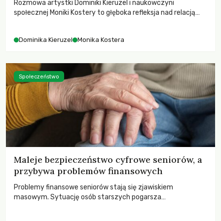
Rozmowa artystki Dominiki Kieruzel i naukowczyni
społecznej Moniki Kostery to głęboka refleksja nad relacją
sztuki, przyrody oraz człowieka w przestrzeni
współczesnego miasta.
Dominika Kieruzel
Monika Kostera
Społeczeństwo
Maleje bezpieczeństwo cyfrowe seniorów, a
przybywa problemów finansowych
Problemy finansowe seniorów stają się zjawiskiem
masowym. Sytuację osób starszych pogarsza
bezwzględność cyberprzestępców.