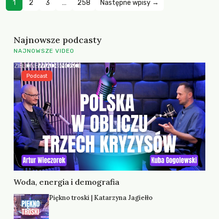
1
2
3
…
258
Następne wpisy →
Najnowsze podcasty
NAJNOWSZE VIDEO
Podcast
Woda, energia i demografia
Piękno troski | Katarzyna Jagiełło