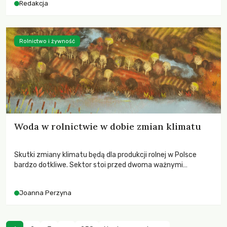
Redakcja
Rolnictwo i żywność
Woda w rolnictwie w dobie zmian klimatu
Skutki zmiany klimatu będą dla produkcji rolnej w Polsce
bardzo dotkliwe. Sektor stoi przed dwoma ważnymi
wyzwaniami – potrzebą redukcji emisji gazów cieplarnianych
oraz koniecznością prowadzenia działań adaptacyjnych do
Joanna Perzyna
zachodzących zmian klimatycznych. Wymagać to będzie
przedefiniowania podejścia do produkcji rolnej opartego
niemal wyłącznie o kryterium zysku ekonomicznego.