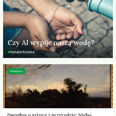
Czy AI wypije naszą wodę?
Natalia Rudzka
Felietony
Dwugłos o sztuce i przyrodzie: Niebo