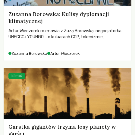
Zuzanna Borowska: Kulisy dyplomacji
klimatycznej
Artur Wieczorek rozmawia z Zuzą Borowską, negocjatorka
UNFCCC i YOUNGO – o kuluarach COP, tokenizmie,
różnorodności i nadziei pokładanej w ruchach klimatycznych
Zuzanna Borowska
Artur Wieczorek
Klimat
Garstka gigantów trzyma losy planety w
garści