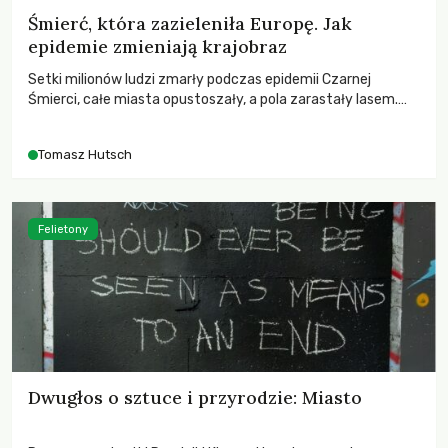
Śmierć, która zazieleniła Europę. Jak
epidemie zmieniają krajobraz
Setki milionów ludzi zmarły podczas epidemii Czarnej
Śmierci, całe miasta opustoszały, a pola zarastały lasem.
Gdy pierwsze liście nowych dębów rozwijały się na włoskich
wzgórzach, Europa dopiero podnosiła się po jednej z
Tomasz Hutsch
największych katastrof w swoich dziejach.
Felietony
Dwugłos o sztuce i przyrodzie: Miasto