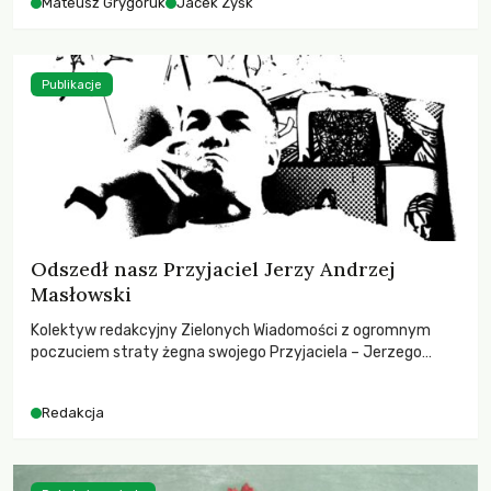
Mateusz Grygoruk
Jacek Zyśk
Publikacje
Odszedł nasz Przyjaciel Jerzy Andrzej
Masłowski
Kolektyw redakcyjny Zielonych Wiadomości z ogromnym
poczuciem straty żegna swojego Przyjaciela – Jerzego
Andrzeja Masłowskiego, kochanego Opiekuna, Mecenasa i
Mentora.
Redakcja