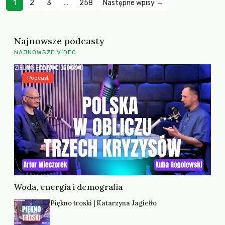
1
2
3
…
258
Następne wpisy →
Najnowsze podcasty
NAJNOWSZE VIDEO
Podcast
Woda, energia i demografia
Piękno troski | Katarzyna Jagiełło