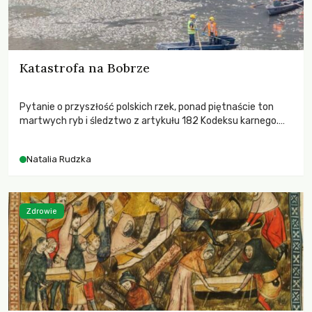
Katastrofa na Bobrze
Pytanie o przyszłość polskich rzek, ponad piętnaście ton
martwych ryb i śledztwo z artykułu 182 Kodeksu karnego.
Katastrofa na Bobrze obnażyła słabość systemu, który
pozwolił, by prace modernizacyjne uruchomiły lawinę
Natalia Rudzka
zdarzeń prowadzących do biologicznej śmierci rzeki.
Zdrowie