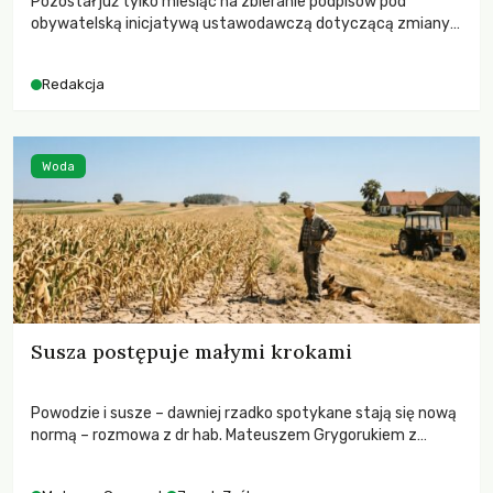
Pozostał już tylko miesiąc na zbieranie podpisów pod
obywatelską inicjatywą ustawodawczą dotyczącą zmiany
Prawa łowieckiego. Fundacja Niech Żyją! apeluje o pełną
mobilizację, ponieważ projekt zawiera historyczne i
Redakcja
niezwykle korzystne rozwiązania dla przyrody i zwierząt,
radykalnie zmieniając dotychczasowy paradygmat
funkcjonowania łowiectwa w Polsce.
Woda
Susza postępuje małymi krokami
Powodzie i susze – dawniej rzadko spotykane stają się nową
normą – rozmowa z dr hab. Mateuszem Grygorukiem z
Centrum Badań Klimatu SGGW.