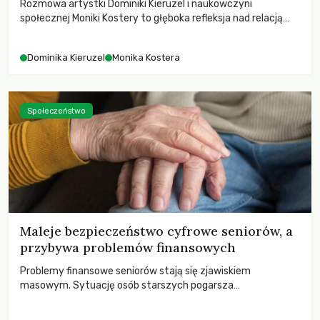
Rozmowa artystki Dominiki Kieruzel i naukowczyni
społecznej Moniki Kostery to głęboka refleksja nad relacją
sztuki, przyrody oraz człowieka w przestrzeni
współczesnego miasta.
Dominika Kieruzel
Monika Kostera
Społeczeństwo
Maleje bezpieczeństwo cyfrowe seniorów, a
przybywa problemów finansowych
Problemy finansowe seniorów stają się zjawiskiem
masowym. Sytuację osób starszych pogarsza
bezwzględność cyberprzestępców.