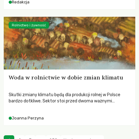
Redakcja
Rolnictwo i żywność
Woda w rolnictwie w dobie zmian klimatu
Skutki zmiany klimatu będą dla produkcji rolnej w Polsce
bardzo dotkliwe. Sektor stoi przed dwoma ważnymi
wyzwaniami – potrzebą redukcji emisji gazów cieplarnianych
oraz koniecznością prowadzenia działań adaptacyjnych do
Joanna Perzyna
zachodzących zmian klimatycznych. Wymagać to będzie
przedefiniowania podejścia do produkcji rolnej opartego
niemal wyłącznie o kryterium zysku ekonomicznego.