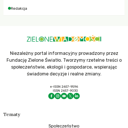
dla krajów najbardziej potrzebujących, a globalnie
Redakcja
odnotowano największe tąpnięcie ODA w historii. Jakie będą
konsekwencje tych decyzji dla świata dotkniętego
kryzysami i ubóstwem?
Niezależny portal informacyjny prowadzony przez
Fundację Zielone Światło. Tworzymy rzetelne treści o
społeczeństwie, ekologii i gospodarce, wspierając
świadome decyzje i realne zmiany.
e-ISSN 2657-9596
ISSN 2657-9030
Tematy
Społeczeństwo