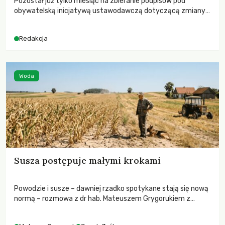
Pozostał już tylko miesiąc na zbieranie podpisów pod
obywatelską inicjatywą ustawodawczą dotyczącą zmiany
Prawa łowieckiego. Fundacja Niech Żyją! apeluje o pełną
mobilizację, ponieważ projekt zawiera historyczne i
Redakcja
niezwykle korzystne rozwiązania dla przyrody i zwierząt,
radykalnie zmieniając dotychczasowy paradygmat
funkcjonowania łowiectwa w Polsce.
Woda
Susza postępuje małymi krokami
Powodzie i susze – dawniej rzadko spotykane stają się nową
normą – rozmowa z dr hab. Mateuszem Grygorukiem z
Centrum Badań Klimatu SGGW.