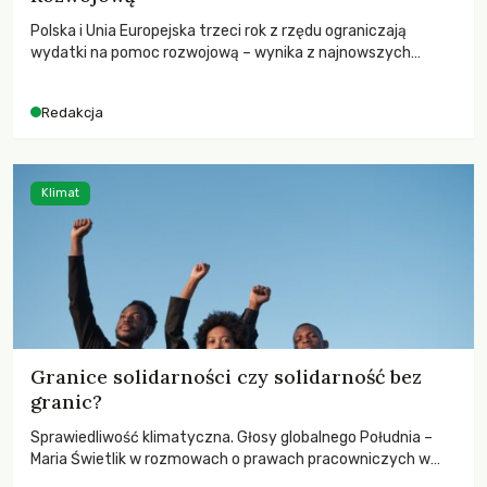
Polska i Unia Europejska trzeci rok z rzędu ograniczają
wydatki na pomoc rozwojową – wynika z najnowszych
danych OECD za 2025 rok. Spadki obejmują także wsparcie
dla krajów najbardziej potrzebujących, a globalnie
Redakcja
odnotowano największe tąpnięcie ODA w historii. Jakie będą
konsekwencje tych decyzji dla świata dotkniętego
kryzysami i ubóstwem?
Klimat
Granice solidarności czy solidarność bez
granic?
Sprawiedliwość klimatyczna. Głosy globalnego Południa –
Maria Świetlik w rozmowach o prawach pracowniczych w
czasach globalnych podziałów.