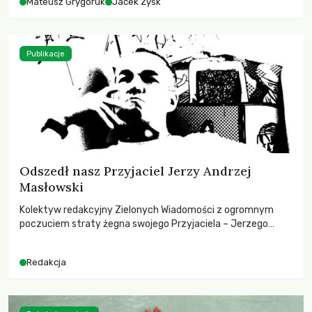
Mateusz Grygoruk
Jacek Zyśk
Publikacje
Odszedł nasz Przyjaciel Jerzy Andrzej
Masłowski
Kolektyw redakcyjny Zielonych Wiadomości z ogromnym
poczuciem straty żegna swojego Przyjaciela – Jerzego
Andrzeja Masłowskiego, kochanego Opiekuna, Mecenasa i
Mentora.
Redakcja