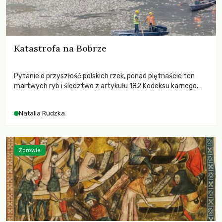
Katastrofa na Bobrze
Pytanie o przyszłość polskich rzek, ponad piętnaście ton
martwych ryb i śledztwo z artykułu 182 Kodeksu karnego.
Katastrofa na Bobrze obnażyła słabość systemu, który
pozwolił, by prace modernizacyjne uruchomiły lawinę
Natalia Rudzka
zdarzeń prowadzących do biologicznej śmierci rzeki.
Zdrowie