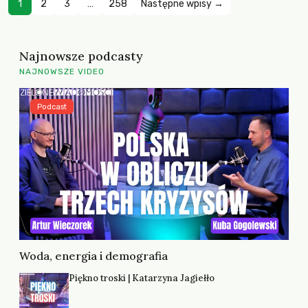
1
2
3
…
258
Następne wpisy →
Najnowsze podcasty
NAJNOWSZE VIDEO
Podcast
Woda, energia i demografia
Piękno troski | Katarzyna Jagiełło