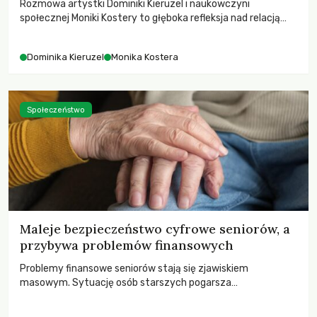
Rozmowa artystki Dominiki Kieruzel i naukowczyni
społecznej Moniki Kostery to głęboka refleksja nad relacją
sztuki, przyrody oraz człowieka w przestrzeni
współczesnego miasta.
Dominika Kieruzel
Monika Kostera
Społeczeństwo
Maleje bezpieczeństwo cyfrowe seniorów, a
przybywa problemów finansowych
Problemy finansowe seniorów stają się zjawiskiem
masowym. Sytuację osób starszych pogarsza
bezwzględność cyberprzestępców.