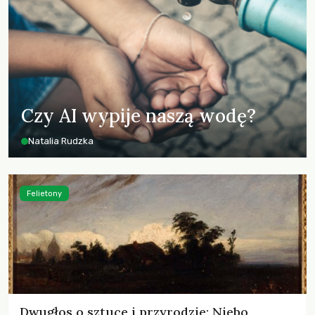
Czy AI wypije naszą wodę?
Natalia Rudzka
Felietony
Dwugłos o sztuce i przyrodzie: Niebo