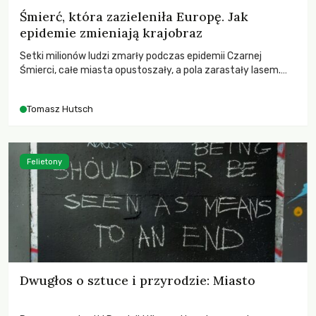
Śmierć, która zazieleniła Europę. Jak
epidemie zmieniają krajobraz
Setki milionów ludzi zmarły podczas epidemii Czarnej
Śmierci, całe miasta opustoszały, a pola zarastały lasem.
Gdy pierwsze liście nowych dębów rozwijały się na włoskich
wzgórzach, Europa dopiero podnosiła się po jednej z
Tomasz Hutsch
największych katastrof w swoich dziejach.
Felietony
Dwugłos o sztuce i przyrodzie: Miasto