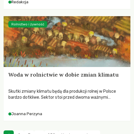
Redakcja
Rolnictwo i żywność
Woda w rolnictwie w dobie zmian klimatu
Skutki zmiany klimatu będą dla produkcji rolnej w Polsce
bardzo dotkliwe. Sektor stoi przed dwoma ważnymi
wyzwaniami – potrzebą redukcji emisji gazów cieplarnianych
oraz koniecznością prowadzenia działań adaptacyjnych do
Joanna Perzyna
zachodzących zmian klimatycznych. Wymagać to będzie
przedefiniowania podejścia do produkcji rolnej opartego
niemal wyłącznie o kryterium zysku ekonomicznego.