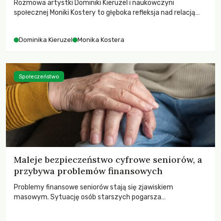
Rozmowa artystki Dominiki Kieruzel i naukowczyni
społecznej Moniki Kostery to głęboka refleksja nad relacją
sztuki, przyrody oraz człowieka w przestrzeni
współczesnego miasta.
Dominika Kieruzel
Monika Kostera
Społeczeństwo
Maleje bezpieczeństwo cyfrowe seniorów, a
przybywa problemów finansowych
Problemy finansowe seniorów stają się zjawiskiem
masowym. Sytuację osób starszych pogarsza
bezwzględność cyberprzestępców.