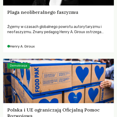
Plaga neoliberalnego faszyzmu
Żyjemy w czasach globalnego powrotu autorytaryzmu i
neofaszyzmu. Znany pedagog Henry A. Giroux ostrzega
przed korporacyjną tyranią niszczącą społeczeństwo. Czy
współczesne uniwersytety obronią swoją niezależność i
Henry A. Giroux
wychowają świadomych obywateli?
Demokracja
Polska i UE ograniczają Oficjalną Pomoc
Rozwojową