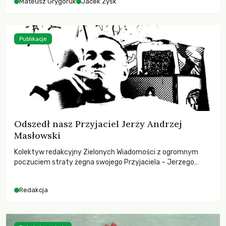
Mateusz Grygoruk
Jacek Zyśk
Publikacje
Odszedł nasz Przyjaciel Jerzy Andrzej
Masłowski
Kolektyw redakcyjny Zielonych Wiadomości z ogromnym
poczuciem straty żegna swojego Przyjaciela – Jerzego
Andrzeja Masłowskiego, kochanego Opiekuna, Mecenasa i
Mentora.
Redakcja