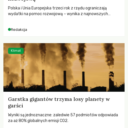
Polska i Unia Europejska trzeci rok z rzędu ograniczają
wydatki na pomoc rozwojową – wynika z najnowszych
danych OECD za 2025 rok. Spadki obejmują także wsparcie
dla krajów najbardziej potrzebujących, a globalnie
Redakcja
odnotowano największe tąpnięcie ODA w historii. Jakie będą
konsekwencje tych decyzji dla świata dotkniętego
kryzysami i ubóstwem?
Klimat
Garstka gigantów trzyma losy planety w
garści
Wyniki są jednoznaczne: zaledwie 57 podmiotów odpowiada
za aż 80% globalnych emisji CO2.