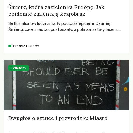
Śmierć, która zazieleniła Europę. Jak
epidemie zmieniają krajobraz
Setki milionów ludzi zmarły podczas epidemii Czarnej
Śmierci, całe miasta opustoszały, a pola zarastały lasem.
Gdy pierwsze liście nowych dębów rozwijały się na włoskich
wzgórzach, Europa dopiero podnosiła się po jednej z
Tomasz Hutsch
największych katastrof w swoich dziejach.
Felietony
Dwugłos o sztuce i przyrodzie: Miasto