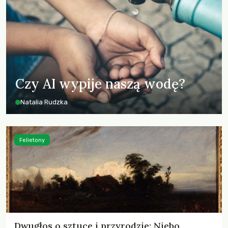
Czy AI wypije naszą wodę?
Natalia Rudzka
Felietony
Dwugłos o sztuce i przyrodzie: Niebo