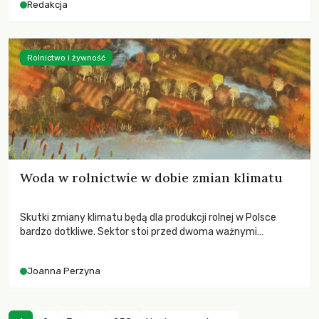
Redakcja
Rolnictwo i żywność
Woda w rolnictwie w dobie zmian klimatu
Skutki zmiany klimatu będą dla produkcji rolnej w Polsce
bardzo dotkliwe. Sektor stoi przed dwoma ważnymi
wyzwaniami – potrzebą redukcji emisji gazów cieplarnianych
oraz koniecznością prowadzenia działań adaptacyjnych do
Joanna Perzyna
zachodzących zmian klimatycznych. Wymagać to będzie
przedefiniowania podejścia do produkcji rolnej opartego
niemal wyłącznie o kryterium zysku ekonomicznego.