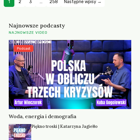
1
2
3
…
258
Następne wpisy →
Najnowsze podcasty
NAJNOWSZE VIDEO
Podcast
Woda, energia i demografia
Piękno troski | Katarzyna Jagiełło