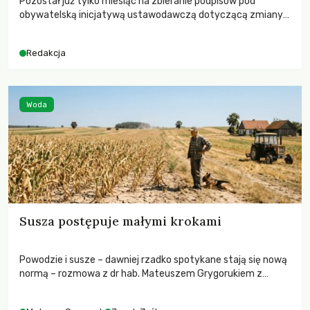
Pozostał już tylko miesiąc na zbieranie podpisów pod
obywatelską inicjatywą ustawodawczą dotyczącą zmiany
Prawa łowieckiego. Fundacja Niech Żyją! apeluje o pełną
mobilizację, ponieważ projekt zawiera historyczne i
Redakcja
niezwykle korzystne rozwiązania dla przyrody i zwierząt,
radykalnie zmieniając dotychczasowy paradygmat
funkcjonowania łowiectwa w Polsce.
Woda
Susza postępuje małymi krokami
Powodzie i susze – dawniej rzadko spotykane stają się nową
normą – rozmowa z dr hab. Mateuszem Grygorukiem z
Centrum Badań Klimatu SGGW.