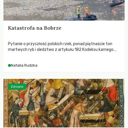
Katastrofa na Bobrze
Pytanie o przyszłość polskich rzek, ponad piętnaście ton
martwych ryb i śledztwo z artykułu 182 Kodeksu karnego.
Katastrofa na Bobrze obnażyła słabość systemu, który
pozwolił, by prace modernizacyjne uruchomiły lawinę
Natalia Rudzka
zdarzeń prowadzących do biologicznej śmierci rzeki.
Zdrowie