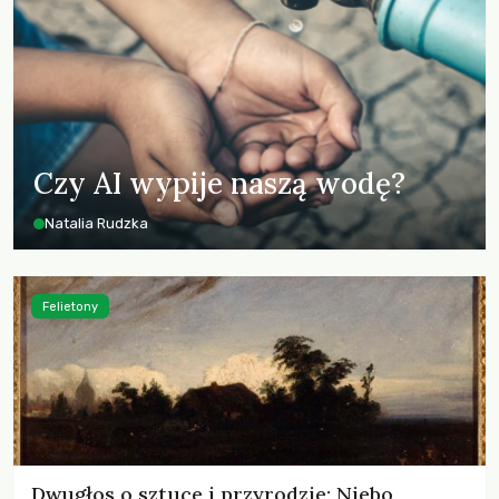
Czy AI wypije naszą wodę?
Natalia Rudzka
Felietony
Dwugłos o sztuce i przyrodzie: Niebo