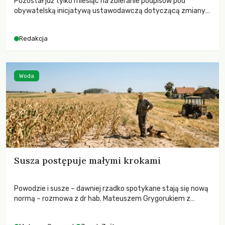
Pozostał już tylko miesiąc na zbieranie podpisów pod
obywatelską inicjatywą ustawodawczą dotyczącą zmiany
Prawa łowieckiego. Fundacja Niech Żyją! apeluje o pełną
mobilizację, ponieważ projekt zawiera historyczne i
Redakcja
niezwykle korzystne rozwiązania dla przyrody i zwierząt,
radykalnie zmieniając dotychczasowy paradygmat
funkcjonowania łowiectwa w Polsce.
Woda
Susza postępuje małymi krokami
Powodzie i susze – dawniej rzadko spotykane stają się nową
normą – rozmowa z dr hab. Mateuszem Grygorukiem z
Centrum Badań Klimatu SGGW.