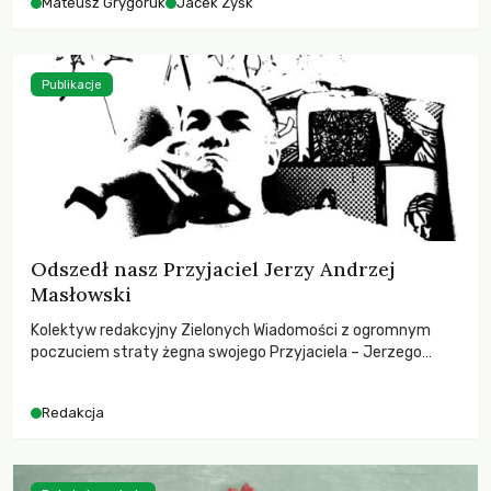
Mateusz Grygoruk
Jacek Zyśk
Publikacje
Odszedł nasz Przyjaciel Jerzy Andrzej
Masłowski
Kolektyw redakcyjny Zielonych Wiadomości z ogromnym
poczuciem straty żegna swojego Przyjaciela – Jerzego
Andrzeja Masłowskiego, kochanego Opiekuna, Mecenasa i
Mentora.
Redakcja