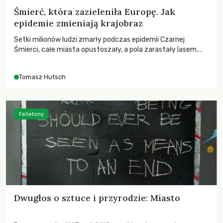
Śmierć, która zazieleniła Europę. Jak
epidemie zmieniają krajobraz
Setki milionów ludzi zmarły podczas epidemii Czarnej
Śmierci, całe miasta opustoszały, a pola zarastały lasem.
Gdy pierwsze liście nowych dębów rozwijały się na włoskich
wzgórzach, Europa dopiero podnosiła się po jednej z
Tomasz Hutsch
największych katastrof w swoich dziejach.
Felietony
Dwugłos o sztuce i przyrodzie: Miasto