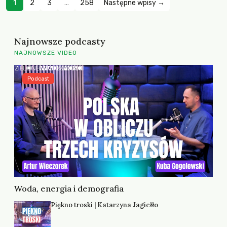
1
2
3
…
258
Następne wpisy →
Najnowsze podcasty
NAJNOWSZE VIDEO
Podcast
Woda, energia i demografia
Piękno troski | Katarzyna Jagiełło