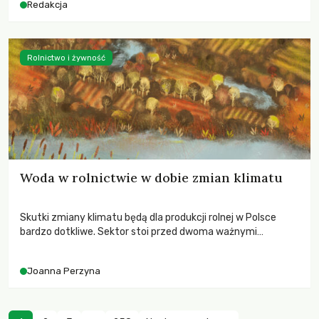
Redakcja
Rolnictwo i żywność
Woda w rolnictwie w dobie zmian klimatu
Skutki zmiany klimatu będą dla produkcji rolnej w Polsce
bardzo dotkliwe. Sektor stoi przed dwoma ważnymi
wyzwaniami – potrzebą redukcji emisji gazów cieplarnianych
oraz koniecznością prowadzenia działań adaptacyjnych do
Joanna Perzyna
zachodzących zmian klimatycznych. Wymagać to będzie
przedefiniowania podejścia do produkcji rolnej opartego
niemal wyłącznie o kryterium zysku ekonomicznego.