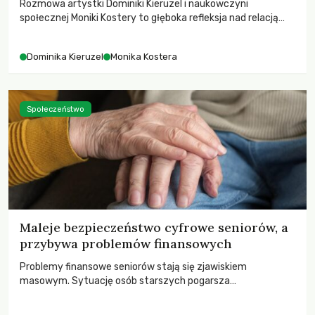
Rozmowa artystki Dominiki Kieruzel i naukowczyni
społecznej Moniki Kostery to głęboka refleksja nad relacją
sztuki, przyrody oraz człowieka w przestrzeni
współczesnego miasta.
Dominika Kieruzel
Monika Kostera
Społeczeństwo
Maleje bezpieczeństwo cyfrowe seniorów, a
przybywa problemów finansowych
Problemy finansowe seniorów stają się zjawiskiem
masowym. Sytuację osób starszych pogarsza
bezwzględność cyberprzestępców.