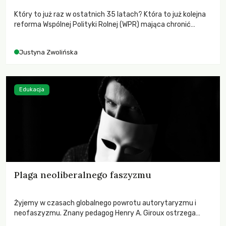
Który to już raz w ostatnich 35 latach? Która to już kolejna
reforma Wspólnej Polityki Rolnej (WPR) mająca chronić
rolników i odpowiadać na potrzeby społeczne?
Justyna Zwolińska
Edukacja
Plaga neoliberalnego faszyzmu
Żyjemy w czasach globalnego powrotu autorytaryzmu i
neofaszyzmu. Znany pedagog Henry A. Giroux ostrzega
przed korporacyjną tyranią niszczącą społeczeństwo. Czy