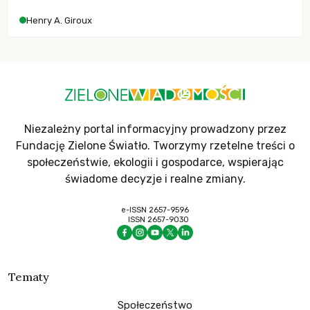
współczesne uniwersytety obronią swoją niezależność i
Henry A. Giroux
wychowają świadomych obywateli?
Niezależny portal informacyjny prowadzony przez
Fundację Zielone Światło. Tworzymy rzetelne treści o
społeczeństwie, ekologii i gospodarce, wspierając
świadome decyzje i realne zmiany.
e-ISSN 2657-9596
ISSN 2657-9030
Tematy
Społeczeństwo