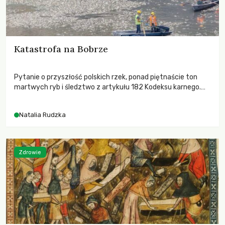
Katastrofa na Bobrze
Pytanie o przyszłość polskich rzek, ponad piętnaście ton
martwych ryb i śledztwo z artykułu 182 Kodeksu karnego.
Katastrofa na Bobrze obnażyła słabość systemu, który
pozwolił, by prace modernizacyjne uruchomiły lawinę
Natalia Rudzka
zdarzeń prowadzących do biologicznej śmierci rzeki.
Zdrowie