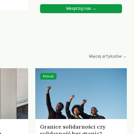
ścią
Wesprzyj nas →
yjnych do
cznych.
iowania
opartego
 zysku
Więcej artykułów →
Klimat
Granice solidarności czy
,
solidarność bez granic?