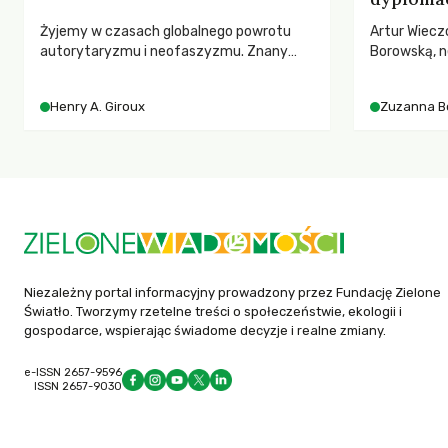
Żyjemy w czasach globalnego powrotu
Artur Wiecz
autorytaryzmu i neofaszyzmu. Znany
Borowską, n
pedagog Henry A. Giroux ostrzega przed
YOUNGO – o 
korporacyjną tyranią niszczącą
różnorodnośc
Henry A. Giroux
Zuzanna B
społeczeństwo. Czy współczesne
ruchach kl
uniwersytety obronią swoją niezależność i
wychowają świadomych obywateli?
Niezależny portal informacyjny prowadzony przez Fundację Zielone
Światło. Tworzymy rzetelne treści o społeczeństwie, ekologii i
gospodarce, wspierając świadome decyzje i realne zmiany.
e-ISSN 2657-9596
ISSN 2657-9030