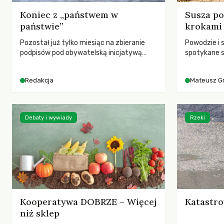
Koniec z „państwem w
Susza po
państwie”
krokami
Pozostał już tylko miesiąc na zbieranie
Powodzie i 
podpisów pod obywatelską inicjatywą
spotykane s
ustawodawczą dotyczącą zmiany Prawa
rozmowa z 
łowieckiego. Fundacja Niech Żyją! apeluje o
Grygorukie
Redakcja
Mateusz G
pełną mobilizację, ponieważ projekt
SGGW.
zawiera historyczne i niezwykle korzystne
rozwiązania dla przyrody i zwierząt,
radykalnie zmieniając dotychczasowy
Debaty i wywiady
Rzeki
paradygmat funkcjonowania łowiectwa w
Polsce.
Kooperatywa DOBRZE – Więcej
Katastro
niż sklep