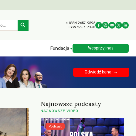
Search Button
e-ISSN 2657-9596
ISSN 2657-9030
Fundacja
Wesprzyj nas
Odwiedź kanał →
Najnowsze podcasty
NAJNOWSZE VIDEO
Podcast