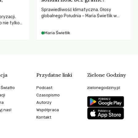
Sprawiedliwość klimatyczna. Głosy
globalnego Południa – Maria Świetlik w
ryzacji.
rozmowach o prawach pracowniczych w
 nie tylko
czasach globalnych podziałów.
czej – kto
Maria Świetlik
go
cja
Przydatne linki
Zielone Godziny
 Światło
Podcast
zielonegodziny.pl
cji
Czasopismo
ra
Autorzy
j nas!
Współpraca
Kontakt