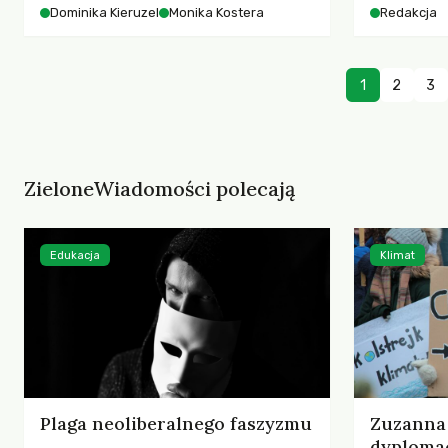
starszych 
Dominika Kieruzel
Monika Kostera
Redakcja
współczesnego miasta.
cyberprzes
1
2
3
ZieloneWiadomości polecają
Edukacja
Klimat
Plaga neoliberalnego faszyzmu
Zuzanna 
dyplomac