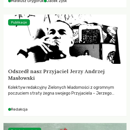
Mateusz Grygoruk
Jacek Zyśk
Publikacje
Odszedł nasz Przyjaciel Jerzy Andrzej
Masłowski
Kolektyw redakcyjny Zielonych Wiadomości z ogromnym
poczuciem straty żegna swojego Przyjaciela – Jerzego
Andrzeja Masłowskiego, kochanego Opiekuna, Mecenasa i
Mentora.
Redakcja