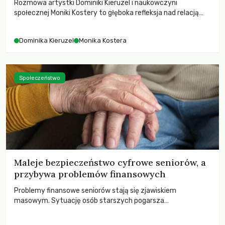
Rozmowa artystki Dominiki Kieruzel i naukowczyni
społecznej Moniki Kostery to głęboka refleksja nad relacją
sztuki, przyrody oraz człowieka w przestrzeni
współczesnego miasta.
Dominika Kieruzel
Monika Kostera
Społeczeństwo
Maleje bezpieczeństwo cyfrowe seniorów, a
przybywa problemów finansowych
Problemy finansowe seniorów stają się zjawiskiem
masowym. Sytuację osób starszych pogarsza
bezwzględność cyberprzestępców.