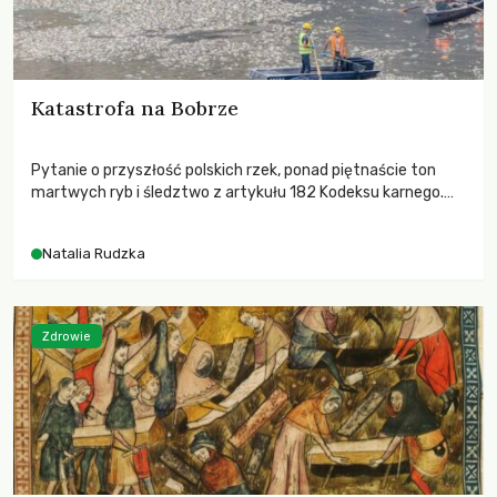
Katastrofa na Bobrze
Pytanie o przyszłość polskich rzek, ponad piętnaście ton
martwych ryb i śledztwo z artykułu 182 Kodeksu karnego.
Katastrofa na Bobrze obnażyła słabość systemu, który
pozwolił, by prace modernizacyjne uruchomiły lawinę
Natalia Rudzka
zdarzeń prowadzących do biologicznej śmierci rzeki.
Zdrowie