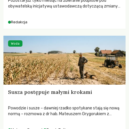
Pozostał już tylko miesiąc na zbieranie podpisów pod
obywatelską inicjatywą ustawodawczą dotyczącą zmiany
Prawa łowieckiego. Fundacja Niech Żyją! apeluje o pełną
mobilizację, ponieważ projekt zawiera historyczne i
Redakcja
niezwykle korzystne rozwiązania dla przyrody i zwierząt,
radykalnie zmieniając dotychczasowy paradygmat
funkcjonowania łowiectwa w Polsce.
Woda
Susza postępuje małymi krokami
Powodzie i susze – dawniej rzadko spotykane stają się nową
normą – rozmowa z dr hab. Mateuszem Grygorukiem z
Centrum Badań Klimatu SGGW.