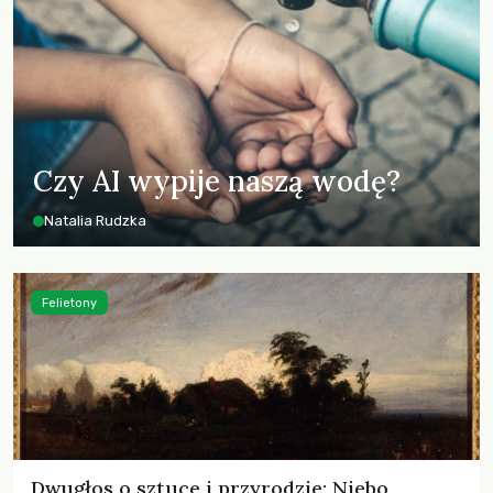
Czy AI wypije naszą wodę?
Natalia Rudzka
Felietony
Dwugłos o sztuce i przyrodzie: Niebo