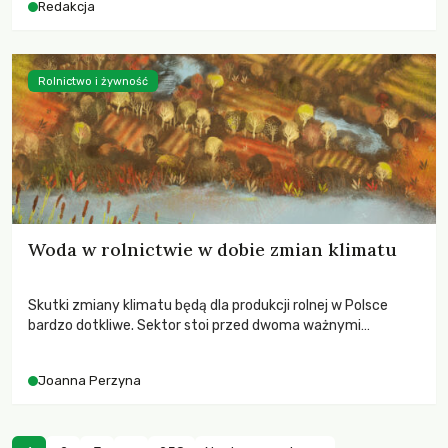
Redakcja
Rolnictwo i żywność
Woda w rolnictwie w dobie zmian klimatu
Skutki zmiany klimatu będą dla produkcji rolnej w Polsce
bardzo dotkliwe. Sektor stoi przed dwoma ważnymi
wyzwaniami – potrzebą redukcji emisji gazów cieplarnianych
oraz koniecznością prowadzenia działań adaptacyjnych do
Joanna Perzyna
zachodzących zmian klimatycznych. Wymagać to będzie
przedefiniowania podejścia do produkcji rolnej opartego
niemal wyłącznie o kryterium zysku ekonomicznego.