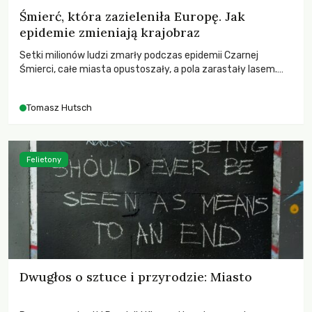
Śmierć, która zazieleniła Europę. Jak
epidemie zmieniają krajobraz
Setki milionów ludzi zmarły podczas epidemii Czarnej
Śmierci, całe miasta opustoszały, a pola zarastały lasem.
Gdy pierwsze liście nowych dębów rozwijały się na włoskich
wzgórzach, Europa dopiero podnosiła się po jednej z
Tomasz Hutsch
największych katastrof w swoich dziejach.
Felietony
Dwugłos o sztuce i przyrodzie: Miasto