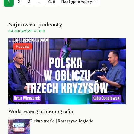
1
2
3
…
258
Następne wpisy →
Najnowsze podcasty
NAJNOWSZE VIDEO
Podcast
Woda, energia i demografia
Piękno troski | Katarzyna Jagiełło