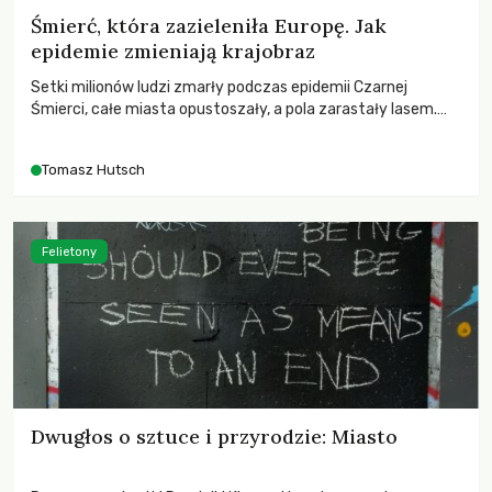
Śmierć, która zazieleniła Europę. Jak
epidemie zmieniają krajobraz
Setki milionów ludzi zmarły podczas epidemii Czarnej
Śmierci, całe miasta opustoszały, a pola zarastały lasem.
Gdy pierwsze liście nowych dębów rozwijały się na włoskich
wzgórzach, Europa dopiero podnosiła się po jednej z
Tomasz Hutsch
największych katastrof w swoich dziejach.
Felietony
Dwugłos o sztuce i przyrodzie: Miasto