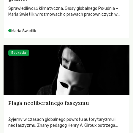
Sprawiedliwość klimatyczna. Głosy globalnego Południa –
Maria Świetlik w rozmowach o prawach pracowniczych w
czasach globalnych podziałów.
Maria Świetlik
Edukacja
Plaga neoliberalnego faszyzmu
Żyjemy w czasach globalnego powrotu autorytaryzmu i
neofaszyzmu. Znany pedagog Henry A. Giroux ostrzega
przed korporacyjną tyranią niszczącą społeczeństwo. Czy