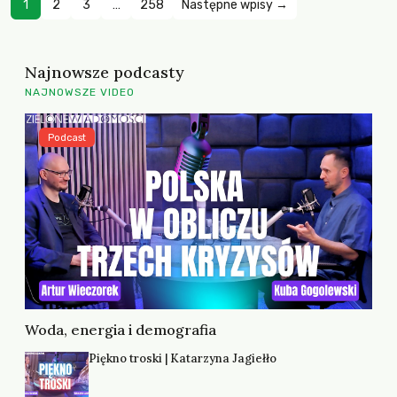
1
2
3
…
258
Następne wpisy →
Najnowsze podcasty
NAJNOWSZE VIDEO
Podcast
Woda, energia i demografia
Piękno troski | Katarzyna Jagiełło