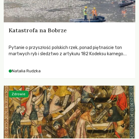
Katastrofa na Bobrze
Pytanie o przyszłość polskich rzek, ponad piętnaście ton
martwych ryb i śledztwo z artykułu 182 Kodeksu karnego.
Katastrofa na Bobrze obnażyła słabość systemu, który
pozwolił, by prace modernizacyjne uruchomiły lawinę
Natalia Rudzka
zdarzeń prowadzących do biologicznej śmierci rzeki.
Zdrowie