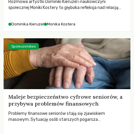
Rozmowa artystki Dominiki Kieruzel i naukowczyni
społecznej Moniki Kostery to głęboka refleksja nad relacją
sztuki, przyrody oraz człowieka w przestrzeni
współczesnego miasta.
Dominika Kieruzel
Monika Kostera
Społeczeństwo
Maleje bezpieczeństwo cyfrowe seniorów, a
przybywa problemów finansowych
Problemy finansowe seniorów stają się zjawiskiem
masowym. Sytuację osób starszych pogarsza
bezwzględność cyberprzestępców.