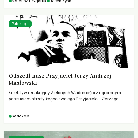
Mateusz Grygoruk
Jacek Zyśk
Publikacje
Odszedł nasz Przyjaciel Jerzy Andrzej
Masłowski
Kolektyw redakcyjny Zielonych Wiadomości z ogromnym
poczuciem straty żegna swojego Przyjaciela – Jerzego
Andrzeja Masłowskiego, kochanego Opiekuna, Mecenasa i
Mentora.
Redakcja