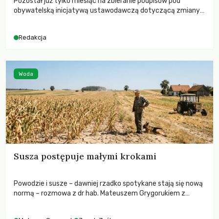
Pozostał już tylko miesiąc na zbieranie podpisów pod
obywatelską inicjatywą ustawodawczą dotyczącą zmiany
Prawa łowieckiego. Fundacja Niech Żyją! apeluje o pełną
mobilizację, ponieważ projekt zawiera historyczne i
Redakcja
niezwykle korzystne rozwiązania dla przyrody i zwierząt,
radykalnie zmieniając dotychczasowy paradygmat
funkcjonowania łowiectwa w Polsce.
Woda
Susza postępuje małymi krokami
Powodzie i susze – dawniej rzadko spotykane stają się nową
normą – rozmowa z dr hab. Mateuszem Grygorukiem z
Centrum Badań Klimatu SGGW.