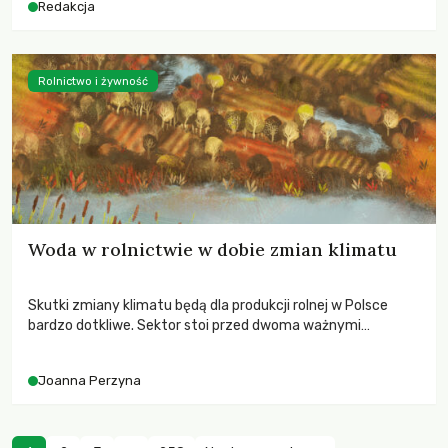
Redakcja
Rolnictwo i żywność
Woda w rolnictwie w dobie zmian klimatu
Skutki zmiany klimatu będą dla produkcji rolnej w Polsce
bardzo dotkliwe. Sektor stoi przed dwoma ważnymi
wyzwaniami – potrzebą redukcji emisji gazów cieplarnianych
oraz koniecznością prowadzenia działań adaptacyjnych do
Joanna Perzyna
zachodzących zmian klimatycznych. Wymagać to będzie
przedefiniowania podejścia do produkcji rolnej opartego
niemal wyłącznie o kryterium zysku ekonomicznego.