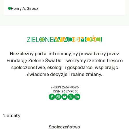
współczesne uniwersytety obronią swoją niezależność i
Henry A. Giroux
wychowają świadomych obywateli?
Niezależny portal informacyjny prowadzony przez
Fundację Zielone Światło. Tworzymy rzetelne treści o
społeczeństwie, ekologii i gospodarce, wspierając
świadome decyzje i realne zmiany.
e-ISSN 2657-9596
ISSN 2657-9030
Tematy
Społeczeństwo