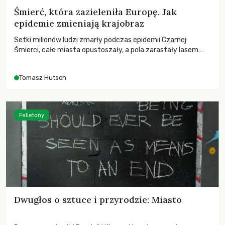
Śmierć, która zazieleniła Europę. Jak
epidemie zmieniają krajobraz
Setki milionów ludzi zmarły podczas epidemii Czarnej
Śmierci, całe miasta opustoszały, a pola zarastały lasem.
Gdy pierwsze liście nowych dębów rozwijały się na włoskich
wzgórzach, Europa dopiero podnosiła się po jednej z
Tomasz Hutsch
największych katastrof w swoich dziejach.
Felietony
Dwugłos o sztuce i przyrodzie: Miasto