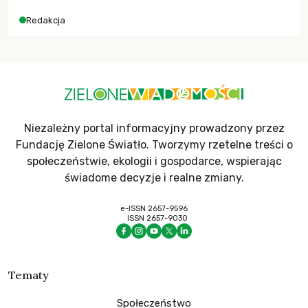
dla krajów najbardziej potrzebujących, a globalnie
Redakcja
odnotowano największe tąpnięcie ODA w historii. Jakie będą
konsekwencje tych decyzji dla świata dotkniętego
kryzysami i ubóstwem?
Niezależny portal informacyjny prowadzony przez
Fundację Zielone Światło. Tworzymy rzetelne treści o
społeczeństwie, ekologii i gospodarce, wspierając
świadome decyzje i realne zmiany.
e-ISSN 2657-9596
ISSN 2657-9030
Tematy
Społeczeństwo