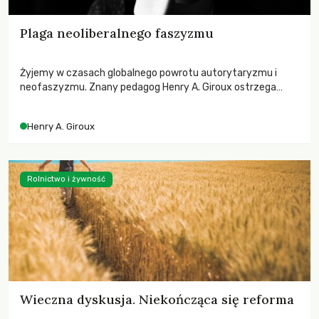
Plaga neoliberalnego faszyzmu
Żyjemy w czasach globalnego powrotu autorytaryzmu i
neofaszyzmu. Znany pedagog Henry A. Giroux ostrzega
przed korporacyjną tyranią niszczącą społeczeństwo. Czy
współczesne uniwersytety obronią swoją niezależność i
Henry A. Giroux
wychowają świadomych obywateli?
Rolnictwo i żywność
Wieczna dyskusja. Niekończąca się reforma