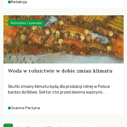
Redakcja
Rolnictwo i żywność
Woda w rolnictwie w dobie zmian klimatu
Skutki zmiany klimatu będą dla produkcji rolnej w Polsce
bardzo dotkliwe. Sektor stoi przed dwoma ważnymi
wyzwaniami – potrzebą redukcji emisji gazów cieplarnianych
oraz koniecznością prowadzenia działań adaptacyjnych do
Joanna Perzyna
zachodzących zmian klimatycznych. Wymagać to będzie
przedefiniowania podejścia do produkcji rolnej opartego
niemal wyłącznie o kryterium zysku ekonomicznego.