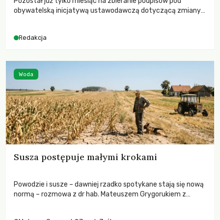
Pozostał już tylko miesiąc na zbieranie podpisów pod
obywatelską inicjatywą ustawodawczą dotyczącą zmiany
Prawa łowieckiego. Fundacja Niech Żyją! apeluje o pełną
mobilizację, ponieważ projekt zawiera historyczne i
Redakcja
niezwykle korzystne rozwiązania dla przyrody i zwierząt,
radykalnie zmieniając dotychczasowy paradygmat
funkcjonowania łowiectwa w Polsce.
Woda
Susza postępuje małymi krokami
Powodzie i susze – dawniej rzadko spotykane stają się nową
normą – rozmowa z dr hab. Mateuszem Grygorukiem z
Centrum Badań Klimatu SGGW.