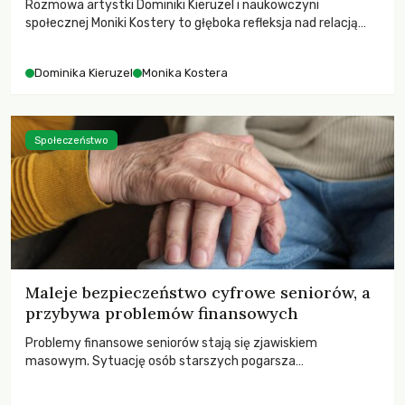
Rozmowa artystki Dominiki Kieruzel i naukowczyni
społecznej Moniki Kostery to głęboka refleksja nad relacją
sztuki, przyrody oraz człowieka w przestrzeni
współczesnego miasta.
Dominika Kieruzel
Monika Kostera
Społeczeństwo
Maleje bezpieczeństwo cyfrowe seniorów, a
przybywa problemów finansowych
Problemy finansowe seniorów stają się zjawiskiem
masowym. Sytuację osób starszych pogarsza
bezwzględność cyberprzestępców.