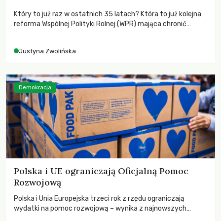
Który to już raz w ostatnich 35 latach? Która to już kolejna
reforma Wspólnej Polityki Rolnej (WPR) mająca chronić
rolników i odpowiadać na potrzeby społeczne?
Justyna Zwolińska
Demokracja
Polska i UE ograniczają Oficjalną Pomoc
Rozwojową
Polska i Unia Europejska trzeci rok z rzędu ograniczają
wydatki na pomoc rozwojową – wynika z najnowszych
danych OECD za 2025 rok. Spadki obejmują także wsparcie