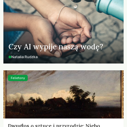
Czy AI wypije naszą wodę?
Natalia Rudzka
Felietony
Dwugłos o sztuce i przyrodzie: Niebo