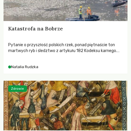
Katastrofa na Bobrze
Pytanie o przyszłość polskich rzek, ponad piętnaście ton
martwych ryb i śledztwo z artykułu 182 Kodeksu karnego.
Katastrofa na Bobrze obnażyła słabość systemu, który
pozwolił, by prace modernizacyjne uruchomiły lawinę
Natalia Rudzka
zdarzeń prowadzących do biologicznej śmierci rzeki.
Zdrowie