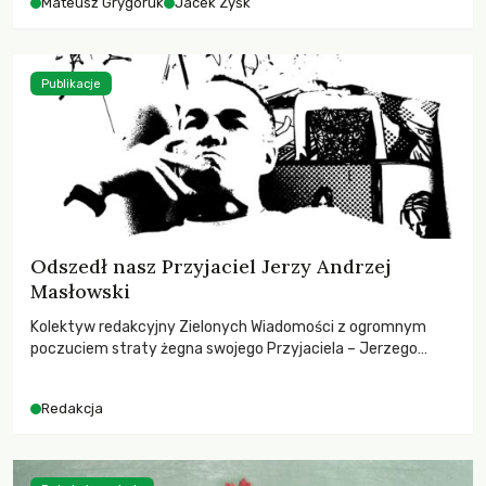
Mateusz Grygoruk
Jacek Zyśk
Publikacje
Odszedł nasz Przyjaciel Jerzy Andrzej
Masłowski
Kolektyw redakcyjny Zielonych Wiadomości z ogromnym
poczuciem straty żegna swojego Przyjaciela – Jerzego
Andrzeja Masłowskiego, kochanego Opiekuna, Mecenasa i
Mentora.
Redakcja