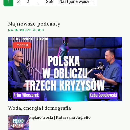
1
2
3
…
258
Następne wpisy →
Najnowsze podcasty
NAJNOWSZE VIDEO
Podcast
Woda, energia i demografia
Piękno troski | Katarzyna Jagiełło