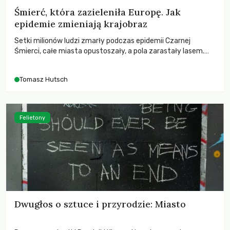
Śmierć, która zazieleniła Europę. Jak
epidemie zmieniają krajobraz
Setki milionów ludzi zmarły podczas epidemii Czarnej
Śmierci, całe miasta opustoszały, a pola zarastały lasem.
Gdy pierwsze liście nowych dębów rozwijały się na włoskich
wzgórzach, Europa dopiero podnosiła się po jednej z
Tomasz Hutsch
największych katastrof w swoich dziejach.
Felietony
Dwugłos o sztuce i przyrodzie: Miasto