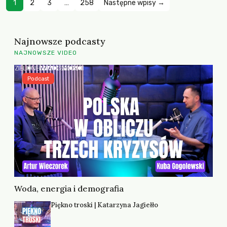
1
2
3
…
258
Następne wpisy →
Najnowsze podcasty
NAJNOWSZE VIDEO
Podcast
Woda, energia i demografia
Piękno troski | Katarzyna Jagiełło