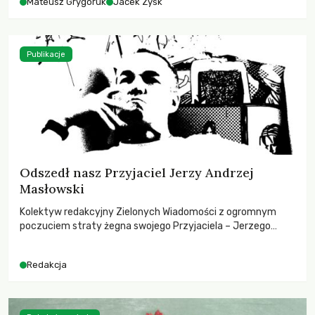
Mateusz Grygoruk
Jacek Zyśk
Publikacje
Odszedł nasz Przyjaciel Jerzy Andrzej
Masłowski
Kolektyw redakcyjny Zielonych Wiadomości z ogromnym
poczuciem straty żegna swojego Przyjaciela – Jerzego
Andrzeja Masłowskiego, kochanego Opiekuna, Mecenasa i
Mentora.
Redakcja