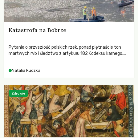
Katastrofa na Bobrze
Pytanie o przyszłość polskich rzek, ponad piętnaście ton
martwych ryb i śledztwo z artykułu 182 Kodeksu karnego.
Katastrofa na Bobrze obnażyła słabość systemu, który
pozwolił, by prace modernizacyjne uruchomiły lawinę
Natalia Rudzka
zdarzeń prowadzących do biologicznej śmierci rzeki.
Zdrowie