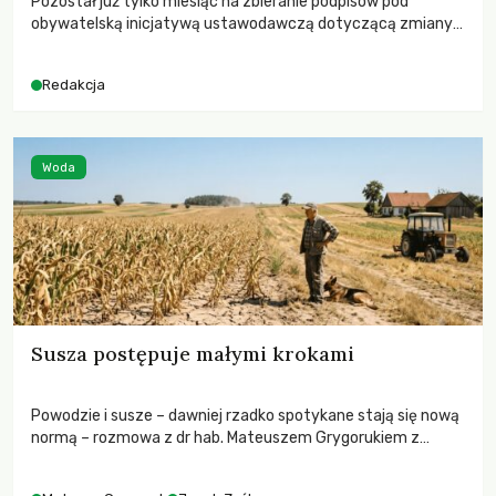
Pozostał już tylko miesiąc na zbieranie podpisów pod
obywatelską inicjatywą ustawodawczą dotyczącą zmiany
Prawa łowieckiego. Fundacja Niech Żyją! apeluje o pełną
mobilizację, ponieważ projekt zawiera historyczne i
Redakcja
niezwykle korzystne rozwiązania dla przyrody i zwierząt,
radykalnie zmieniając dotychczasowy paradygmat
funkcjonowania łowiectwa w Polsce.
Woda
Susza postępuje małymi krokami
Powodzie i susze – dawniej rzadko spotykane stają się nową
normą – rozmowa z dr hab. Mateuszem Grygorukiem z
Centrum Badań Klimatu SGGW.