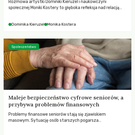
Rozmowa artystki Dominiki Kieruzel i naukowczyni
społecznej Moniki Kostery to głęboka refleksja nad relacją
sztuki, przyrody oraz człowieka w przestrzeni
współczesnego miasta.
Dominika Kieruzel
Monika Kostera
Społeczeństwo
Maleje bezpieczeństwo cyfrowe seniorów, a
przybywa problemów finansowych
Problemy finansowe seniorów stają się zjawiskiem
masowym. Sytuację osób starszych pogarsza
bezwzględność cyberprzestępców.