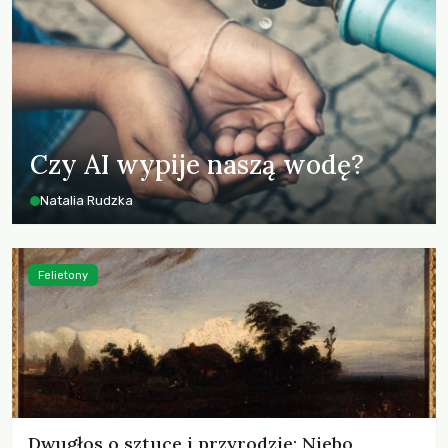
Czy AI wypije naszą wodę?
Natalia Rudzka
Felietony
Dwugłos o sztuce i przyrodzie: Niebo