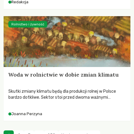
Redakcja
Rolnictwo i żywność
Woda w rolnictwie w dobie zmian klimatu
Skutki zmiany klimatu będą dla produkcji rolnej w Polsce
bardzo dotkliwe. Sektor stoi przed dwoma ważnymi
wyzwaniami – potrzebą redukcji emisji gazów cieplarnianych
oraz koniecznością prowadzenia działań adaptacyjnych do
Joanna Perzyna
zachodzących zmian klimatycznych. Wymagać to będzie
przedefiniowania podejścia do produkcji rolnej opartego
niemal wyłącznie o kryterium zysku ekonomicznego.