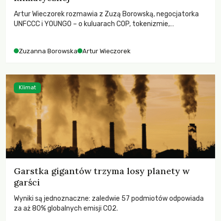
Artur Wieczorek rozmawia z Zuzą Borowską, negocjatorka
UNFCCC i YOUNGO – o kuluarach COP, tokenizmie,
różnorodności i nadziei pokładanej w ruchach klimatycznych
Zuzanna Borowska
Artur Wieczorek
Klimat
Garstka gigantów trzyma losy planety w
garści
Wyniki są jednoznaczne: zaledwie 57 podmiotów odpowiada
za aż 80% globalnych emisji CO2.