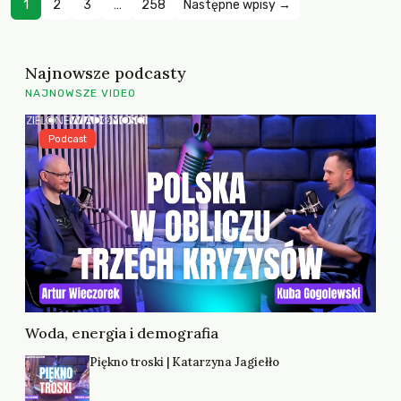
1
2
3
…
258
Następne wpisy →
Najnowsze podcasty
NAJNOWSZE VIDEO
Podcast
Woda, energia i demografia
Piękno troski | Katarzyna Jagiełło