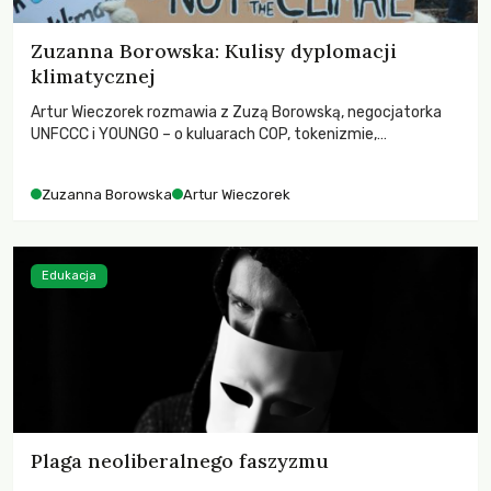
Zuzanna Borowska: Kulisy dyplomacji
klimatycznej
Artur Wieczorek rozmawia z Zuzą Borowską, negocjatorka
UNFCCC i YOUNGO – o kuluarach COP, tokenizmie,
różnorodności i nadziei pokładanej w ruchach klimatycznych
Zuzanna Borowska
Artur Wieczorek
Edukacja
Plaga neoliberalnego faszyzmu