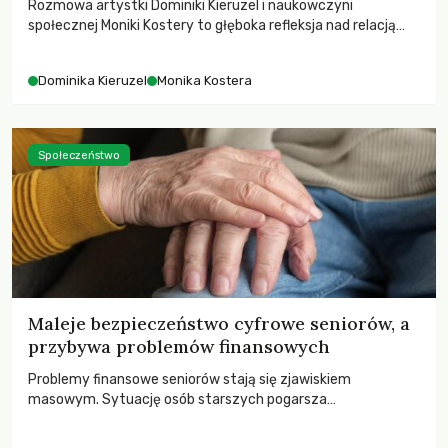
Rozmowa artystki Dominiki Kieruzel i naukowczyni
społecznej Moniki Kostery to głęboka refleksja nad relacją
sztuki, przyrody oraz człowieka w przestrzeni
współczesnego miasta.
Dominika Kieruzel
Monika Kostera
Społeczeństwo
Maleje bezpieczeństwo cyfrowe seniorów, a
przybywa problemów finansowych
Problemy finansowe seniorów stają się zjawiskiem
masowym. Sytuację osób starszych pogarsza
bezwzględność cyberprzestępców.