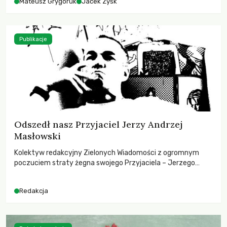
Mateusz Grygoruk
Jacek Zyśk
Publikacje
Odszedł nasz Przyjaciel Jerzy Andrzej
Masłowski
Kolektyw redakcyjny Zielonych Wiadomości z ogromnym
poczuciem straty żegna swojego Przyjaciela – Jerzego
Andrzeja Masłowskiego, kochanego Opiekuna, Mecenasa i
Mentora.
Redakcja