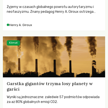
Żyjemy w czasach globalnego powrotu autorytaryzmu i
neofaszyzmu. Znany pedagog Henry A. Giroux ostrzega
przed korporacyjną tyranią niszczącą społeczeństwo. Czy
współczesne uniwersytety obronią swoją niezależność i
Henry A. Giroux
wychowają świadomych obywateli?
Klimat
Garstka gigantów trzyma losy planety w
garści
Wyniki są jednoznaczne: zaledwie 57 podmiotów odpowiada
za aż 80% globalnych emisji CO2.