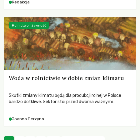
Redakcja
Rolnictwo i żywność
Woda w rolnictwie w dobie zmian klimatu
Skutki zmiany klimatu będą dla produkcji rolnej w Polsce
bardzo dotkliwe. Sektor stoi przed dwoma ważnymi
wyzwaniami – potrzebą redukcji emisji gazów cieplarnianych
oraz koniecznością prowadzenia działań adaptacyjnych do
Joanna Perzyna
zachodzących zmian klimatycznych. Wymagać to będzie
przedefiniowania podejścia do produkcji rolnej opartego
niemal wyłącznie o kryterium zysku ekonomicznego.