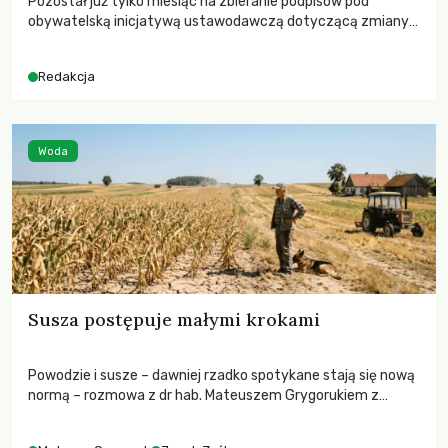
Pozostał już tylko miesiąc na zbieranie podpisów pod
obywatelską inicjatywą ustawodawczą dotyczącą zmiany
Prawa łowieckiego. Fundacja Niech Żyją! apeluje o pełną
mobilizację, ponieważ projekt zawiera historyczne i
Redakcja
niezwykle korzystne rozwiązania dla przyrody i zwierząt,
radykalnie zmieniając dotychczasowy paradygmat
funkcjonowania łowiectwa w Polsce.
Woda
Susza postępuje małymi krokami
Powodzie i susze – dawniej rzadko spotykane stają się nową
normą – rozmowa z dr hab. Mateuszem Grygorukiem z
Centrum Badań Klimatu SGGW.