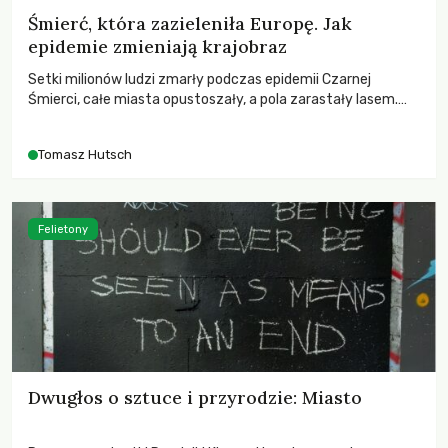
Śmierć, która zazieleniła Europę. Jak
epidemie zmieniają krajobraz
Setki milionów ludzi zmarły podczas epidemii Czarnej
Śmierci, całe miasta opustoszały, a pola zarastały lasem.
Gdy pierwsze liście nowych dębów rozwijały się na włoskich
wzgórzach, Europa dopiero podnosiła się po jednej z
Tomasz Hutsch
największych katastrof w swoich dziejach.
Felietony
Dwugłos o sztuce i przyrodzie: Miasto