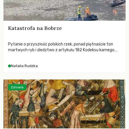
Katastrofa na Bobrze
Pytanie o przyszłość polskich rzek, ponad piętnaście ton
martwych ryb i śledztwo z artykułu 182 Kodeksu karnego.
Katastrofa na Bobrze obnażyła słabość systemu, który
pozwolił, by prace modernizacyjne uruchomiły lawinę
Natalia Rudzka
zdarzeń prowadzących do biologicznej śmierci rzeki.
Zdrowie