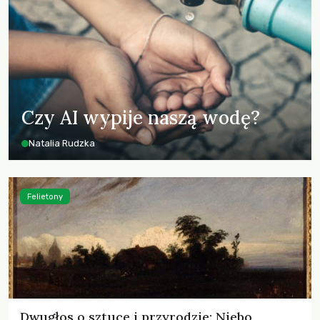
Czy AI wypije naszą wodę?
Natalia Rudzka
Felietony
Dwugłos o sztuce i przyrodzie: Niebo