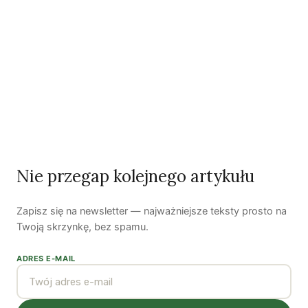
Ostatni numer
NR 41
Nie przegap kolejnego artykułu
Zobacz wszystkie numery →
Zapisz się na newsletter — najważniejsze teksty prosto na
Twoją skrzynkę, bez spamu.
Nasi autorzy
ADRES E-MAIL
OSTATNIO PUBLIKOWALI