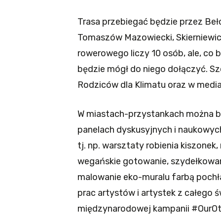
Trasa przebiegać będzie przez Bełc
Tomaszów Mazowiecki, Skierniewice
rowerowego liczy 10 osób, ale, c
będzie mógł do niego dołączyć. Sz
Rodziców dla Klimatu oraz w medi
W miastach-przystankach można bę
panelach dyskusyjnych i naukowych
tj. np. warsztaty robienia kiszone
wegańskie gotowanie, szydełkowani
malowanie eko-muralu farbą pochł
prac artystów i artystek z całego ś
międzynarodowej kampanii #OurOt