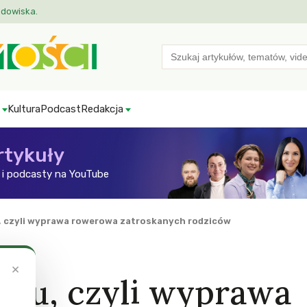
odowiska.
Search
for:
Kultura
Podcast
Redakcja
rtykuły
i podcasty na YouTube
, czyli wyprawa rowerowa zatroskanych rodziców
×
atu, czyli wyprawa