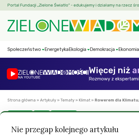
Portal Fundacji „Zielone Światło” - edukujemy i działamy na rzecz śr
Społeczeństwo
Energetyka
Ekologia
Demokracja
Ekonomia
Więcej niż
a
NA YOUTUBE
Rozmowy z ekspertami 
Strona główna
»
Artykuły
»
Tematy
»
Klimat
»
Rowerem dla Klimatu
Aktualności
Klimat
Zaproszenia
Rowerem dla Klim
Nie przegap kolejnego artykułu