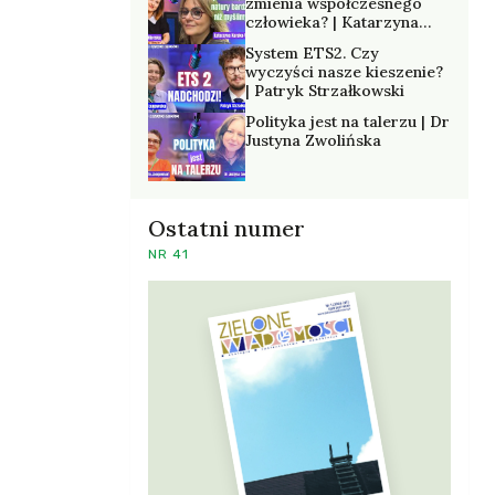
zmienia współczesnego
człowieka? | Katarzyna
Kurska-Wilk
System ETS2. Czy
wyczyści nasze kieszenie?
| Patryk Strzałkowski
Polityka jest na talerzu | Dr
Justyna Zwolińska
Ostatni numer
NR 41