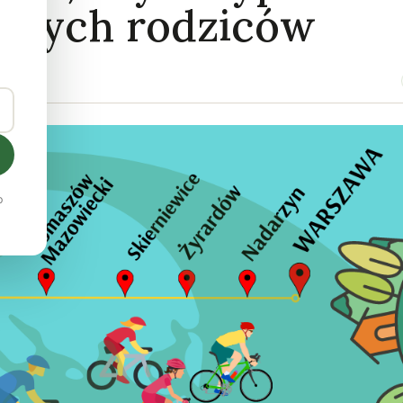
anych rodziców
o