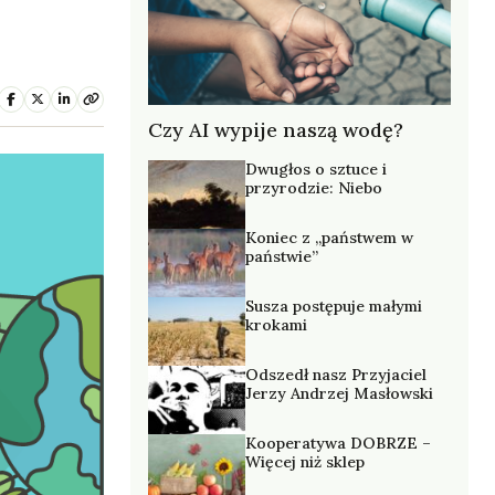
Czy AI wypije naszą wodę?
Dwugłos o sztuce i
przyrodzie: Niebo
Koniec z „państwem w
państwie”
Susza postępuje małymi
krokami
Odszedł nasz Przyjaciel
Jerzy Andrzej Masłowski
Kooperatywa DOBRZE –
Więcej niż sklep