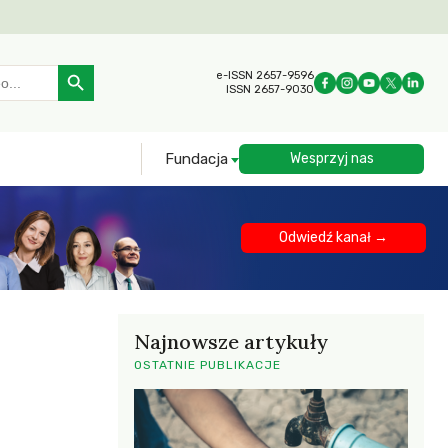
Search Button
e-ISSN 2657-9596
ISSN 2657-9030
Fundacja
Wesprzyj nas
Odwiedź kanał →
Najnowsze artykuły
OSTATNIE PUBLIKACJE