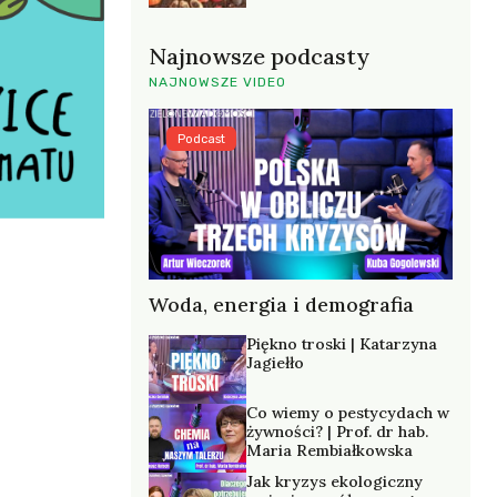
Najnowsze podcasty
NAJNOWSZE VIDEO
Podcast
Woda, energia i demografia
Piękno troski | Katarzyna
Jagiełło
Co wiemy o pestycydach w
żywności? | Prof. dr hab.
Maria Rembiałkowska
Jak kryzys ekologiczny