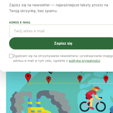
rowerowa zatrosk
Zapisz się na newsletter — najważniejsze teksty prosto na
Twoją skrzynkę, bez spamu.
23 maja 2022
4 min czytania
ADRES E-MAIL
Zapisz się
Zgadzam się na otrzymywanie newslettera i przetwarzanie mojeg
adresu e-mail w tym celu, zgodnie z
polityką prywatności
.