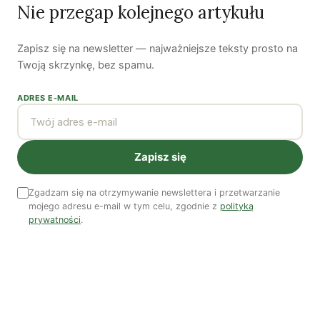
Nie przegap kolejnego artykułu
Monika Kostera
Zapisz się na newsletter — najważniejsze teksty prosto na
Twoją skrzynkę, bez spamu.
Monika Kostera jest profesorem tytularnym nauk
ekonomicznych i humanistycznych. Pracowała na licznych
ADRES E-MAIL
polskich, brytyjskich i szwedzkich uniwersytetach jako
profesor nauk zarządzania. Zajmuje się m.in. badaniami
wyobraźni organizacyjnej i organizatorskiej. Wszystkie
Zapisz się
wygłaszane tu opinie są oparte na jej doświadczeniu i nie
reprezentują marki, strategii ani misji żadnej organizacji.
Zgadzam się na otrzymywanie newslettera i przetwarzanie
Zobacz wszystkie artykuły autora →
mojego adresu e-mail w tym celu, zgodnie z
polityką
Julia Witeńska
prywatności
.
Doktorantka w Szkole Doktorskiej Nauk Społecznych
Uniwersytetu Warszawskiego i studentka psychologii na
Uniwersytecie SWPS. Miłośniczka hip-hopu i otwartych
zbiorników wodnych.