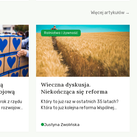
le korzystne
erząt,
Więcej artykułów →
hczasowy
łowiectwa w
Rolnictwo i żywność
ją
Wieczna dyskusja.
ojową
Niekończąca się reforma
 rok z rzędu
Który to już raz w ostatnich 35 latach?
c rozwojową
Która to już kolejna reforma Wspólnej
ch OECD za
Polityki Rolnej (WPR) mająca chronić
kże wsparcie
rolników i odpowiadać na potrzeby
Justyna Zwolińska
ujących, a
społeczne?
sze