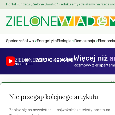
Portal Fundacji „Zielone Światło” - edukujemy i działamy na rzecz śr
Społeczeństwo
Energetyka
Ekologia
Demokracja
Ekonomia
Więcej niż
a
NA YOUTUBE
Rozmowy z ekspertami 
Strona główna
»
Artykuły
»
Tematy
»
Ekologia
»
Rolnictwo i żywność
Aktualności
Rolnictwo i żywność
Nie przegap kolejnego artykułu
Przepis na ośmiorn
Zapisz się na newsletter — najważniejsze teksty prosto na