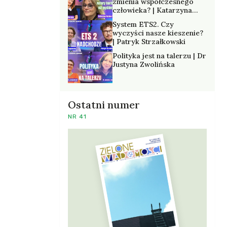
zmienia współczesnego
człowieka? | Katarzyna
Kurska-Wilk
System ETS2. Czy
wyczyści nasze kieszenie?
| Patryk Strzałkowski
Polityka jest na talerzu | Dr
Justyna Zwolińska
Ostatni numer
NR 41