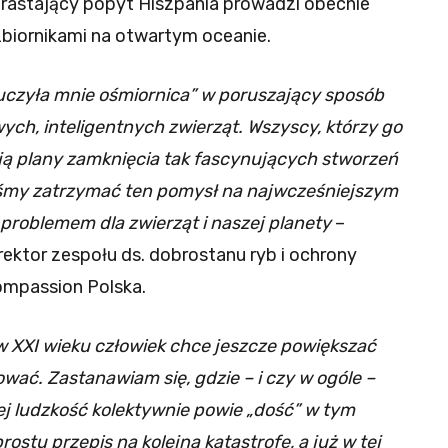
zrastający popyt Hiszpania prowadzi obecnie
zbiornikami na otwartym oceanie.
auczyła mnie ośmiornica” w poruszający sposób
ych, inteligentnych zwierząt. Wszyscy, którzy go
ieją plany zamknięcia tak fascynujących stworzeń
my zatrzymać ten pomysł na najwcześniejszym
problemem dla zwierząt i naszej planety
–
ektor zespołu ds. dobrostanu ryb i ochrony
ompassion Polska.
w XXI wieku człowiek chce jeszcze powiększać
ować. Zastanawiam się, gdzie – i czy w ogóle –
rej ludzkość kolektywnie powie „dość” w tym
ostu przepis na kolejną katastrofę, a już w tej