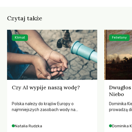
Czytaj także
Klimat
Felietony
Czy AI wypije naszą wodę?
Dwugłos 
Niebo
Polska należy do krajów Europy o
Dominika Kie
najmniejszych zasobach wody na
prowadzą di
mieszkańca. Każdego lata obserwujemy
przedstawia
wysychające rzeki, obniżający się poziom
jej rezonan
Natalia Rudzka
Dominika K
wód gruntowych i kolejne rekordy
wrażliwość,