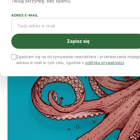
Twoją skrzynkę, bez spamu.
katastrofę
ADRES E-MAIL
8 października 2021
3 min czytania
Zapisz się
Zgadzam się na otrzymywanie newslettera i przetwarzanie mojeg
adresu e-mail w tym celu, zgodnie z
polityką prywatności
.