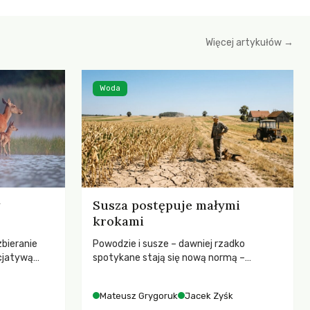
Więcej artykułów →
Woda
Susza postępuje małymi
krokami
zbieranie
Powodzie i susze – dawniej rzadko
cjatywą
spotykane stają się nową normą –
iany Prawa
rozmowa z dr hab. Mateuszem
ją! apeluje o
Grygorukiem z Centrum Badań Klimatu
Mateusz Grygoruk
Jacek Zyśk
ojekt
SGGW.