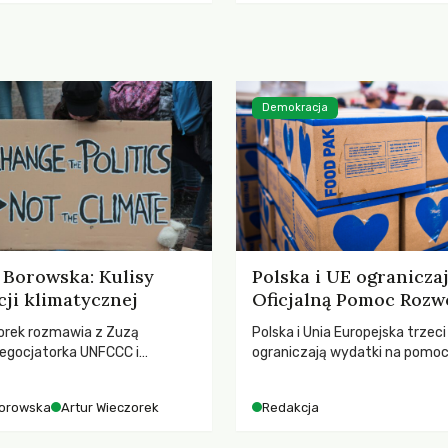
turą.
zawiera historyczne i niezwyk
rozwiązania dla przyrody i zwi
radykalnie zmieniając dotyc
paradygmat funkcjonowania 
Polsce.
Demokracja
Borowska: Kulisy
Polska i UE ogranicza
ji klimatycznej
Oficjalną Pomoc Rozw
orek rozmawia z Zuzą
Polska i Unia Europejska trzeci
egocjatorka UNFCCC i
ograniczają wydatki na pomo
kuluarach COP, tokenizmie,
– wynika z najnowszych dany
i i nadziei pokładanej w
2025 rok. Spadki obejmują ta
orowska
Artur Wieczorek
Redakcja
imatycznych
dla krajów najbardziej potrzeb
globalnie odnotowano najwięk