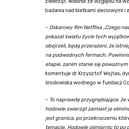
zwierząt. Właśnie ze względu na w
badania nad klatkami sieciowymi i 
–
Oskarowy film Netflixa „Czego n
pokazał światu życie tych wyjątkow
obejrzeli, będą przerażeni, że istn
na podwodnych fermach. Powinniś
etapie, zanim stanie się poważnym 
komentuje dr Krzysztof Wojtas, dyr
środowiska wodnego w fundacji C
–
To naprawdę przygnębiające, że 
hodowle zwierząt zamiast je elimin
jest granica, po przekroczeniu któ
temacie. Hodowle ośmiornic to po pr