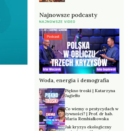
Najnowsze podcasty
NAJNOWSZE VIDEO
Podcast
Woda, energia i demografia
Piękno troski | Katarzyna
Jagiełło
Co wiemy o pestycydach w
żywności? | Prof. dr hab.
Maria Rembiałkowska
Jak kryzys ekologiczny