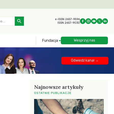
Search Button
e-ISSN 2657-9596
ISSN 2657-9030
Fundacja
Wesprzyj nas
Odwiedź kanał →
Najnowsze artykuły
OSTATNIE PUBLIKACJE