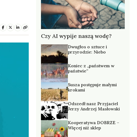
Czy AI wypije naszą wodę?
Dwugłos o sztuce i
przyrodzie: Niebo
Koniec z „państwem w
państwie”
Susza postępuje małymi
krokami
Odszedł nasz Przyjaciel
Jerzy Andrzej Masłowski
Kooperatywa DOBRZE –
Więcej niż sklep