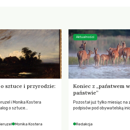
Aktualności
o sztuce i przyrodzie:
Koniec z „państwem w
państwie”
ruzel i Monika Kostera
Pozostał już tylko miesiąc na 
alog o sztuce
podpisów pod obywatelską ini
jącej niebo i kosmos, ukazując
ustawodawczą dotyczącą zm
sowy wpływ na ludzką
łowieckiego. Fundacja Niech Ży
ieruzel
Monika Kostera
Redakcja
 odczuwanie przestrzeni oraz
pełną mobilizację, ponieważ pr