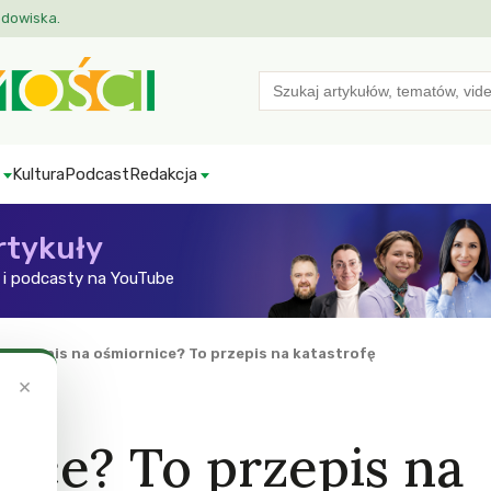
odowiska.
Search
for:
Kultura
Podcast
Redakcja
rtykuły
i podcasty na YouTube
»
Przepis na ośmiornice? To przepis na katastrofę
×
ice? To przepis na