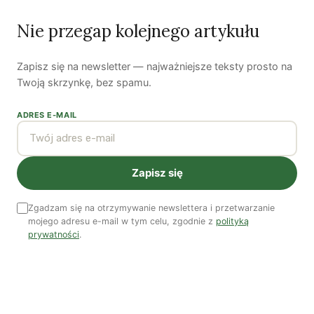
Nie przegap kolejnego artykułu
Kuba Gogolewski
Artur Wieczorek
Natalia Rudzka
Zapisz się na newsletter — najważniejsze teksty prosto na
Twoją skrzynkę, bez spamu.
ADRES E-MAIL
Dominika Kieruzel
Monika Kostera
Redakcja
Zapisz się
Wspieraj niezależne media
Zgadzam się na otrzymywanie newslettera i przetwarzanie
TWOJE WSPARCIE MA ZNACZENIE
mojego adresu e-mail w tym celu, zgodnie z
polityką
Pomóż nam tworzyć rzetelne treści i rozwijać
prywatności
.
portal. Dzięki Tobie możemy publikować rzetelne
treści i rozwijać niezależne medium.
Wesprzyj nas →