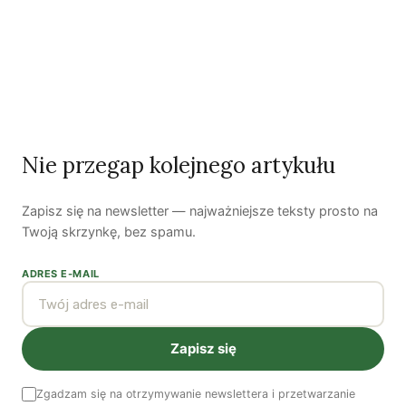
Artur Kubajek
Nie przegap kolejnego artykułu
Dziennikarz/wolontariusz od 2006 roku współpracujący z
Fundacją Ekonomiczną Polska-Afryka Wschodnia, która w
Tanzanii, u podnóża Kilimandżaro w ramach programu Polska
Zapisz się na newsletter — najważniejsze teksty prosto na
Pomoc Rozwojowa Ministerstwa Spraw Zagranicznych
Twoją skrzynkę, bez spamu.
kontynuuje realizację projektu „mleczarskiego”. Projekt jest
ADRES E-MAIL
realizowany od 2020 roku.
Zobacz wszystkie artykuły autora →
Zapisz się
Najnowsze artykuły
Zgadzam się na otrzymywanie newslettera i przetwarzanie
OSTATNIE PUBLIKACJE