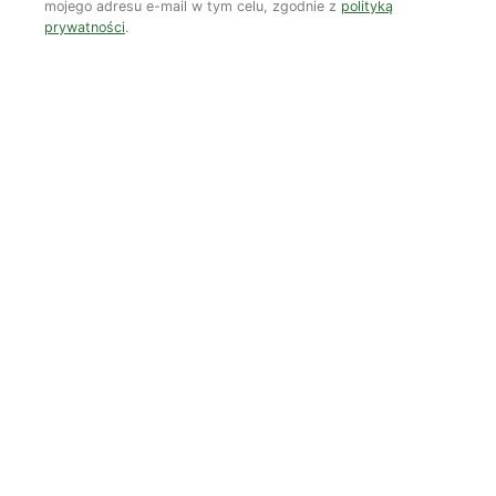
mojego adresu e-mail w tym celu, zgodnie z
polityką
prywatności
.
Czy AI wypije naszą wodę?
Dwugłos o sztuce i przyrodzie: Niebo
Koniec z „państwem w państwie”
Susza postępuje małymi krokami
Odszedł nasz Przyjaciel Jerzy Andrzej Masłowski